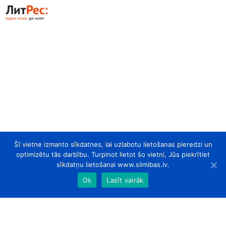
Šī vietne izmanto sīkdatnes, lai uzlabotu lietošanas pieredzi un
optimizētu tās darbību. Turpinot lietot šo vietni, Jūs piekrītiet
sīkdatņu lietošanai www.slimibas.lv.
Ok
Lasīt vairāk