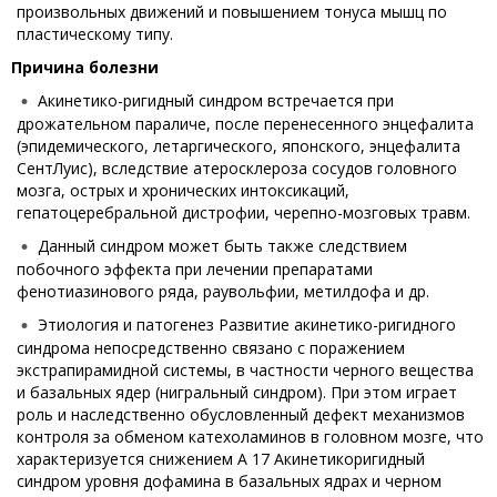
произвольных движений и повышением тонуса мышц по
пластическому типу.
Причина болезни
Акинетико-ригидный синдром встречается при
дрожательном параличе, после перенесенного энцефалита
(эпидемического, летаргического, японского, энцефалита
СентЛуис), вследствие атеросклероза сосудов головного
мозга, острых и хронических интоксикаций,
гепатоцеребральной дистрофии, черепно-мозговых травм.
Данный синдром может быть также следствием
побочного эффекта при лечении препаратами
фенотиазинового ряда, раувольфии, метилдофа и др.
Этиология и патогенез Развитие акинетико-ригидного
синдрома непосредственно связано с поражением
экстрапирамидной системы, в частности черного вещества
и базальных ядер (нигральный синдром). При этом играет
роль и наследственно обусловленный дефект механизмов
контроля за обменом катехоламинов в головном мозге, что
характеризуется снижением А 17 Акинетикоригидный
синдром уровня дофамина в базальных ядрах и черном