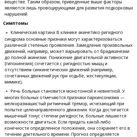
веществе. Таким образом, приведенные выше факторы
являются лишь провоцирующими для развития подкорковых
нарушений.
Симптомы
Клиническая картина В клинике акинетико-ригидного
синдрома основные признаки могут характеризоваться
различной степенью проявления. Замедление произвольных
движений, например, может варьировать от брадикинезии
до полной акинезии. Понижение двигательной активности
(гипокинезия) сочетается с ригидностью мышц и
отсутствием синкинетических движений (например,
сочетанных движений рук при ходьбе, жестикуляции,
мимике).
Речь больных становится монотонной и невнятной. У
многих больных отмечаются признаки паркинсонизма —
мелкоразмашистый ритмичный тремор, исчезающий при
попытке целенаправленного движения. Когда достигается
мышечный тонус степени ригидности, больные лишаются
возможности двигаться. Если придать какой-либо
конечности определенное положение, она сохраняет его в
течение длительного времени. Прогноз определяется