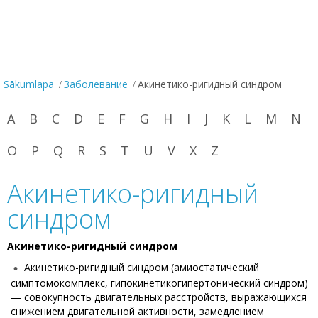
Sākumlapa
Заболевание
Акинетико-ригидный синдром
A
B
C
D
E
F
G
H
I
J
K
L
M
N
O
P
Q
R
S
T
U
V
X
Z
Акинетико-ригидный
синдром
Акинетико-ригидный синдром
Акинетико-ригидный синдром (амиостатический
симптомокомплекс, гипокинетикогипертонический синдром)
— совокупность двигательных расстройств, выражающихся
снижением двигательной активности, замедлением