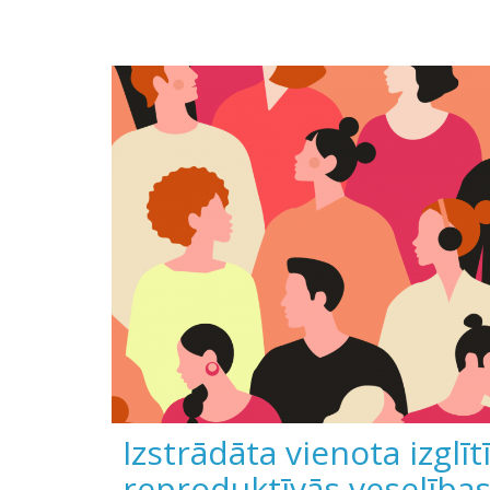
Izstrādāta vienota izgl
reproduktīvās veselība