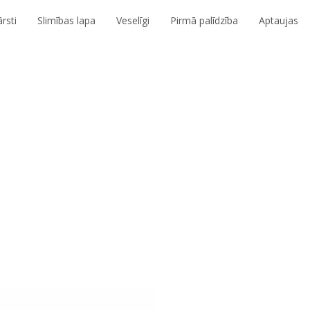
rsti
Slimības lapa
Veselīgi
Pirmā palīdzība
Aptaujas