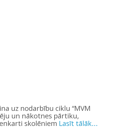
cina uz nodarbību ciklu “MVM
pēju un nākotnes pārtiku,
dienkarti skolēniem
Lasīt tālāk...