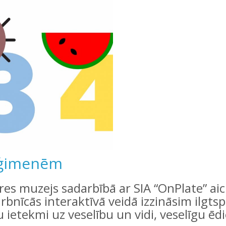
 ģimenēm
res muzejs sadarbībā ar SIA “OnPlate” ai
bnīcās interaktīvā veidā izzināsim ilgts
 ietekmi uz veselību un vidi, veselīgu ē