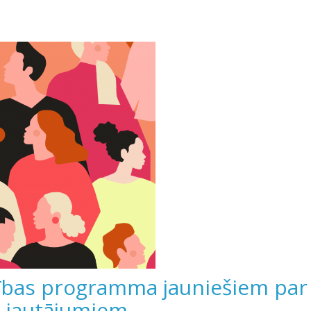
ītības programma jauniešiem par
s jautājumiem