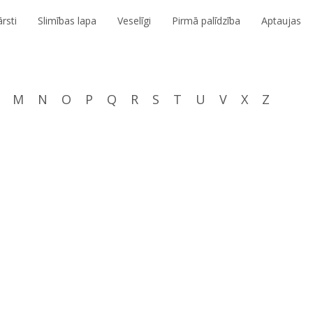
rsti
Slimības lapa
Veselīgi
Pirmā palīdzība
Aptaujas
M
N
O
P
Q
R
S
T
U
V
X
Z