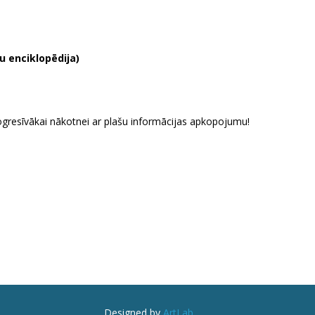
u enciklopēdija)
gresīvākai nākotnei ar plašu informācijas apkopojumu!
Designed by
ArtLab