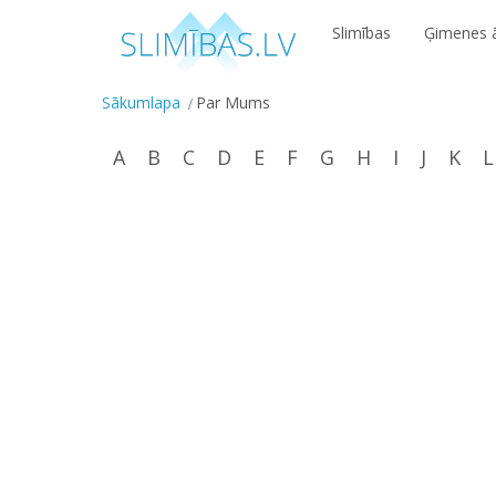
Slimības
Ģimenes ā
Sākumlapa
Par Mums
A
B
C
D
E
F
G
H
I
J
K
L