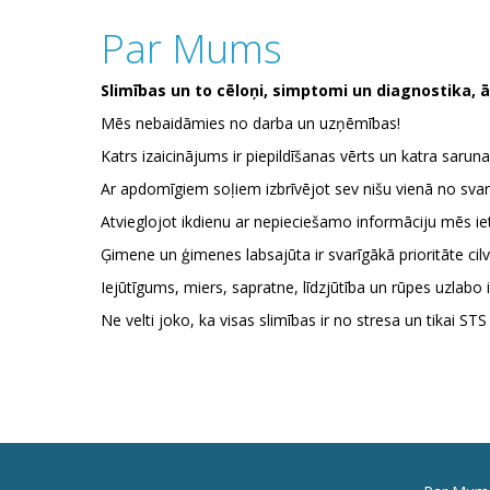
Par Mums
Slimības un to cēloņi, simptomi un diagnostika, 
Mēs nebaidāmies no darba un uzņēmības!
Katrs izaicinājums ir piepildīšanas vērts un katra saruna
Ar apdomīgiem soļiem izbrīvējot sev nišu vienā no sva
Atvieglojot ikdienu ar nepieciešamo informāciju mēs ie
Ģimene un ģimenes labsajūta ir svarīgākā prioritāte cil
Iejūtīgums, miers, sapratne, līdzjūtība un rūpes uzlabo i
Ne velti joko, ka visas slimības ir no stresa un tikai S