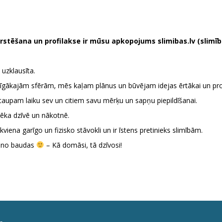
ārstēšana un profilakse ir mūsu apkopojums slimibas.lv (slimīb
 uzklausīta.
rīgākajām sfērām, mēs kaļam plānus un būvējam idejas ērtākai un pro
taupam laiku sev un citiem savu mērķu un sapņu piepildīšanai.
vēka dzīvē un nākotnē.
kviena garīgo un fizisko stāvokli un ir īstens pretinieks slimībām.
TS no baudas
– Kā domāsi, tā dzīvosi!