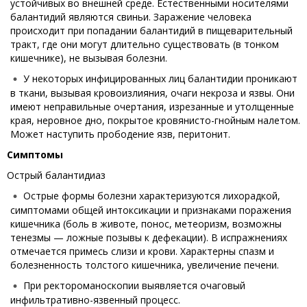
устойчивых во внешней среде. Естественными носителями
балантидий являются свиньи. Заражение человека
происходит при попадании балантидий в пищеварительный
тракт, где они могут длительно существовать (в тонком
кишечнике), не вызывая болезни.
У некоторых инфицированных лиц балантидии проникают
в ткани, вызывая кровоизлияния, очаги некроза и язвы. Они
имеют неправильные очертания, изрезанные и утолщенные
края, неровное дно, покрытое кровянисто-гнойным налетом.
Может наступить прободение язв, перитонит.
Симптомы
Острый балантидиаз
Острые формы болезни характеризуются лихорадкой,
симптомами общей интоксикации и признаками поражения
кишечника (боль в животе, понос, метеоризм, возможны
тенезмы — ложные позывы к дефекации). В испражнениях
отмечается примесь слизи и крови. Характерны спазм и
болезненность толстого кишечника, увеличение печени.
При ректороманоскопии выявляется очаговый
инфильтративно-язвенный процесс.