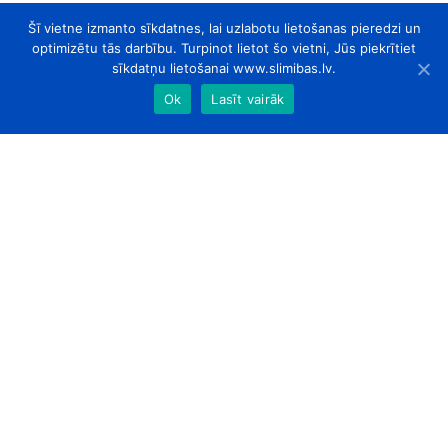
Šī vietne izmanto sīkdatnes, lai uzlabotu lietošanas pieredzi un
optimizētu tās darbību. Turpinot lietot šo vietni, Jūs piekrītiet
sīkdatņu lietošanai www.slimibas.lv.
Ok
Lasīt vairāk
slimibas.lv
© 2026. Visas tiesības aizsargātas.
Par Mums
Kontakti
Sadarbības partneri
Designed by
ArtLab