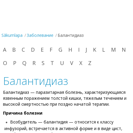
Sākumlapa
Заболевание
Балантидиаз
A
B
C
D
E
F
G
H
I
J
K
L
M
N
O
P
Q
R
S
T
U
V
X
Z
Балантидиаз
Балантидиаз — паразитарная болезнь, характеризующаяся
язвенным поражением толстой кишки, тяжелым течением и
высокой смертностью при поздно начатой терапии.
Причина болезни
Возбудитель — балантидия — относится к классу
инфузорий, встречается в активной форме и в виде цист,