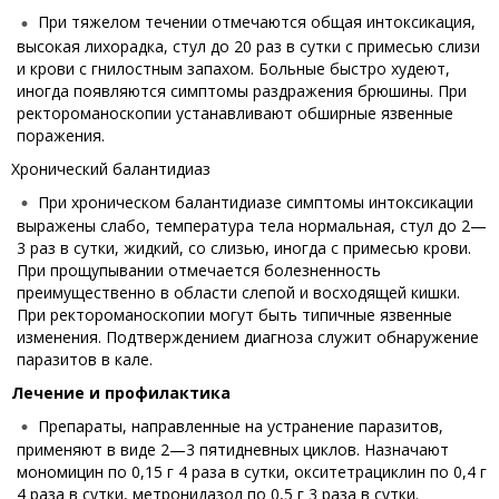
При тяжелом течении отмечаются общая интоксикация,
высокая лихорадка, стул до 20 раз в сутки с примесью слизи
и крови с гнилостным запахом. Больные быстро худеют,
иногда появляются симптомы раздражения брюшины. При
ректороманоскопии устанавливают обширные язвенные
поражения.
Хронический балантидиаз
При хроническом балантидиазе симптомы интоксикации
выражены слабо, температура тела нормальная, стул до 2—
3 раз в сутки, жидкий, со слизью, иногда с примесью крови.
При прощупывании отмечается болезненность
преимущественно в области слепой и восходящей кишки.
При ректороманоскопии могут быть типичные язвенные
изменения. Подтверждением диагноза служит обнаружение
паразитов в кале.
Лечение и профилактика
Препараты, направленные на устранение паразитов,
применяют в виде 2—3 пятидневных циклов. Назначают
мономицин по 0,15 г 4 раза в сутки, окситетрациклин по 0,4 г
4 раза в сутки, метронидазол по 0,5 г 3 раза в сутки.