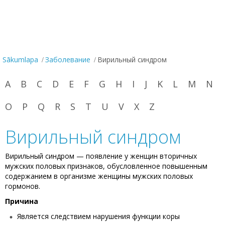
Sākumlapa
Заболевание
Вирильный синдром
A
B
C
D
E
F
G
H
I
J
K
L
M
N
O
P
Q
R
S
T
U
V
X
Z
Вирильный синдром
Вирильный синдром — появление у женщин вторичных
мужских половых признаков, обусловленное повышенным
содержанием в организме женщины мужских половых
гормонов.
Причина
Является следствием нарушения функции коры