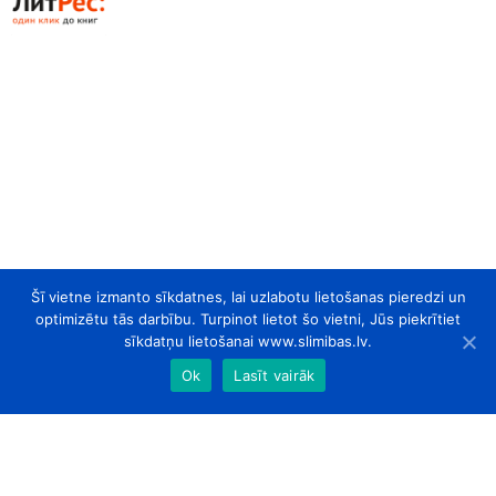
Šī vietne izmanto sīkdatnes, lai uzlabotu lietošanas pieredzi un
optimizētu tās darbību. Turpinot lietot šo vietni, Jūs piekrītiet
sīkdatņu lietošanai www.slimibas.lv.
Ok
Lasīt vairāk