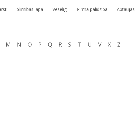
rsti
Slimības lapa
Veselīgi
Pirmā palīdzība
Aptaujas
M
N
O
P
Q
R
S
T
U
V
X
Z