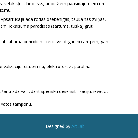
s, vēlāk kļūst hronisks, ar biežiem paasinājumiem un
ekzēmu.
 Apsārtušajā ādā rodas dzeltenīgas, taukainas zvīņas,
bām. Iekaisuma parādības (sārtums, tūska) grūti
m atslābuma periodiem, recidivējot gan no ārējiem, gan
valizāciju, diatermiju, elektroforēzi, parafīna
nu ādā vai izdarīt specifisku desensibilizāciju, ievadot
u vates tamponu.
Designed by
ArtLab