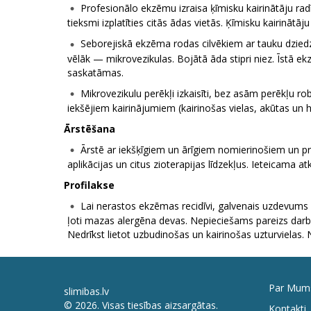
Profesionālo ekzēmu izraisa ķīmisku kairinātāju rad
tieksmi izplatīties citās ādas vietās. Ķīmisku kairināt
Seborejiskā ekzēma rodas cilvēkiem ar tauku dziedz
vēlāk — mikrovezikulas. Bojātā āda stipri niez. Īstā e
saskatāmas.
Mikrovezikulu perēkļi izkaisīti, bez asām perēkļu r
iekšējiem kairinājumiem (kairinošas vielas, akūtas un h
Ārstēšana
Ārstē ar iekšķīgiem un ārīgiem nomierinošiem un pret
aplikācijas un citus fizioterapijas līdzekļus. Ieteicam
Profilakse
Lai nerastos ekzēmas recidīvi, galvenais uzdevums — 
ļoti mazas alergēna devas. Nepieciešams pareizs darb
Nedrīkst lietot uzbudinošas un kairinošas uzturvielas
Par Mum
slimibas.lv
© 2026. Visas tiesības aizsargātas.
Kontakti