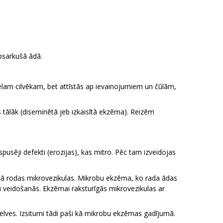
apsarkušā ādā.
 veselam cilvēkam, bet attīstās ap ievainojumiem un čūlām,
s tālāk (diseminētā jeb izkaisītā ekzēma). Reizēm
sēji defekti (erozijas), kas mitro. Pēc tam izveidojas
ajā rodas mikrovezikulas. Mikrobu ekzēma, ko rada ādas
ņu veidošanās. Ekzēmai raksturīgās mikrovezikulas ar
 velves. Izsitumi tādi paši kā mikrobu ekzēmas gadījumā.