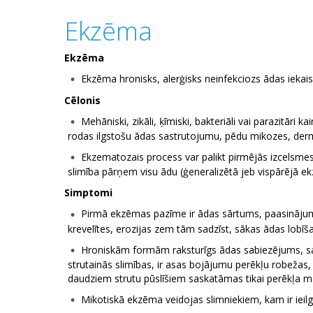
Ekzēma
Ekzēma
Ekzēma hronisks, alerģisks neinfekciozs ādas iekai
Cēlonis
Mehāniski, fizikāli, ķīmiski, bakteriāli vai parazitā
rodas ilgstošu ādas sastrutojumu, pēdu mikozes, derm
Ekzematozais process var palikt pirmējās izcelsmes 
slimība pārņem visu ādu (ģeneralizētā jeb vispārējā e
Simptomi
Pirmā ekzēmas pazīme ir ādas sārtums, paasinājuma 
krevelītes, erozijas zem tām sadzīst, sākas ādas lobīš
Hroniskām formām raksturīgs ādas sabiezējums, sac
strutainās slimības, ir asas bojājumu perēkļu robežas,
daudziem strutu pūslīšiem saskatāmas tikai perēkļa m
Mikotiskā ekzēma veidojas slimniekiem, kam ir ieilg