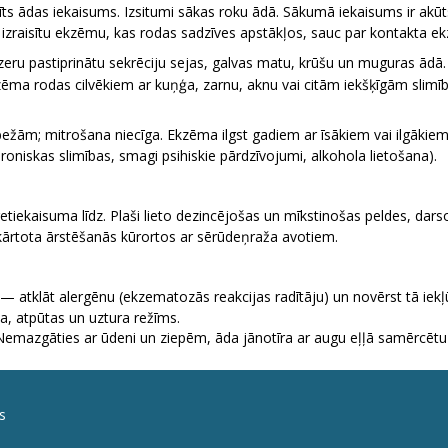
īts ādas iekaisums. Izsitumi sākas roku ādā. Sākumā iekaisums ir akūt
āju izraisītu ekzēmu, kas rodas sadzīves apstākļos, sauc par kontakta 
eru pastiprinātu sekrēciju sejas, galvas matu, krūšu un muguras ādā.
kzēma rodas cilvēkiem ar kuņģa, zarnu, aknu vai citām iekšķīgām slimī
obežām; mitrošana niecīga. Ekzēma ilgst gadiem ar īsākiem vai ilgākie
roniskas slimības, smagi psihiskie pārdzīvojumi, alkohola lietošana).
iekaisuma līdz. Plaši lieto dezinficējošas un mīkstinošas peldes, darson
a atkārtota ārstēšanās kūrortos ar sērūdeņraža avotiem.
atklāt alergēnu (ekzematozās reakcijas radītāju) un novērst tā iekļūša
a, atpūtas un uztura režīms.
. Nemazgāties ar ūdeni un ziepēm, āda jānotīra ar augu eļļā samērcēt
s