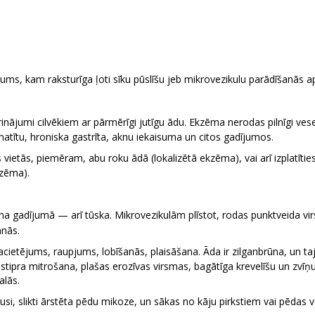
sums, kam raksturīga ļoti sīku pūslīšu jeb mikrovezikulu parādīšanās 
ri kairinājumi cilvēkiem ar pārmērīgi jutīgu ādu. Ekzēma nerodas pilnīgi
atītu, hroniska gastrīta, aknu iekaisuma un citos gadījumos.
vietās, piemēram, abu roku ādā (lokalizētā ekzēma), vai arī izplatītie
kzēma).
gadījumā — arī tūska. Mikrovezikulām plīstot, rodas punktveida virspu
anās.
ietējums, raupjums, lobīšanās, plaisāšana. Āda ir zilganbrūna, un t
 stipra mitrošana, plašas erozīvas virsmas, bagātīga krevelīšu un zvī
alās.
usi, slikti ārstēta pēdu mikoze, un sākas no kāju pirkstiem vai pēdas