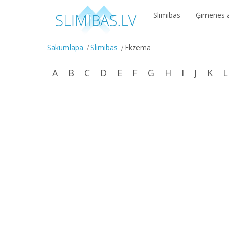
Slimības
Ģimenes ā
Sākumlapa
Slimības
Ekzēma
A
B
C
D
E
F
G
H
I
J
K
L