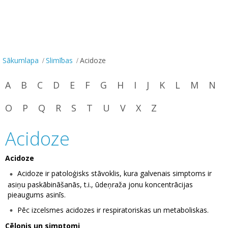
Sākumlapa
Slimības
Acidoze
A
B
C
D
E
F
G
H
I
J
K
L
M
N
O
P
Q
R
S
T
U
V
X
Z
Acidoze
Acidoze
Acidoze ir patoloģisks stāvoklis, kura galvenais simptoms ir
asiņu paskābināšanās, t.i., ūdeņraža jonu koncentrācijas
pieaugums asinīs.
Pēc izcelsmes acidozes ir respiratoriskas un metaboliskas.
Cēlonis un simptomi