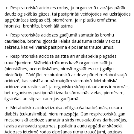
Respiratoriskā acidozes rodas, ja organismā uzkrājas pārāk
daudz ogļskābās gāzes, tai pastiprināti veidojoties vai uzkrājoties
apgrūtinātas izelpas dēļ, piemēram, ja ir plaušu emfizēma,
hronisks bronhīts, bronhiālā astma.
Respiratoriskās acidozes gadījumā samazinās bronhu
caurlaidība, bronhu gļotāda lielākā daudzumā izdala viskozu
sekrētu, kas vēl vairāk pastiprina elpošanas traucējumus.
Respiratoriskā acidoze saistīta arī ar skābekļa piegādes
traucējumiem. Skābekļa trūkums kavē organisko skābju
(pienskābes, acetetiķskābes, pirovīnogskābes u.c.) galīgu
oksidāciju. Tādējādi respiratoriskā acidoze pāriet metaboliskajā
acidozē, kas saistīta ar pārmaiņām vielmaiņā. Metaboliskā
acidoze var rasties arī, ja organisko skābju daudzums ir normāls,
bet organisms pastiprināti izvada sārmainās vielas, piemēram,
ilgstošas un stipras caurejas gadījumā.
Metabolisko acidozi izraisa arī ilgstoša badošanās, cukura
diabēts (cukurslimība), nieru mazspēja. Gan respiratoriskā, gan
metaboliskā acidoze samazina sirds muskulatūras darbaspējas,
izraisa asinsvadu spazmas, pasliktina audu apgādi ar skābekli.
Acidozes ietekmē rodas elpošanas ritma traucējumi, apziņas