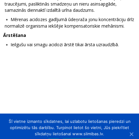
traucējumi, pasliktinās smadzeņu un nieru asinsapgāde,
samazinās diennaktī izdalītā urīna daudzums.
Mērenas acidozes gadījumā ūdeņraža jonu koncentrāciju drīz
normalizē organisma iekšējie kompensatoriskie mehānismi.
Ārstēšana
Ieilgušu vai smagu acidozi ārstē tikai ārsta uzraudzībā.
Šī vietne izmanto sīkdatnes, lai uzlabotu lietošanas pieredzi un
optimizētu tās darbību. Turpinot lietot šo vietni, Jūs piekrītiet
sīkdatņu lietošanai www.slimibas.lv.