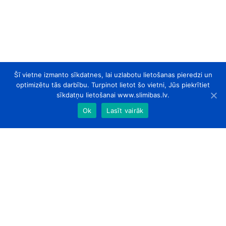
Šī vietne izmanto sīkdatnes, lai uzlabotu lietošanas pieredzi un
optimizētu tās darbību. Turpinot lietot šo vietni, Jūs piekrītiet
sīkdatņu lietošanai www.slimibas.lv.
Ok
Lasīt vairāk
slimibas.lv
© 2026. Visas tiesības aizsargātas.
Par Mums
Kontakti