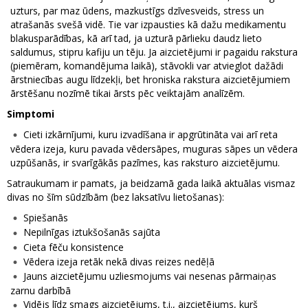
uzturs, par maz ūdens, mazkustīgs dzīvesveids, stress un
atrašanās svešā vidē. Tie var izpausties kā dažu medikamentu
blakusparādības, kā arī tad, ja uzturā pārlieku daudz lieto
saldumus, stipru kafiju un tēju. Ja aizcietējumi ir pagaidu rakstura
(piemēram, komandējuma laikā), stāvokli var atvieglot dažādi
ārstniecības augu līdzekļi, bet hroniska rakstura aizcietējumiem
ārstēšanu nozīmē tikai ārsts pēc veiktajām analīzēm.
Simptomi
Cieti izkārnījumi, kuru izvadīšana ir apgrūtināta vai arī reta
vēdera izeja, kuru pavada vēdersāpes, muguras sāpes un vēdera
uzpūšanās, ir svarīgākās pazīmes, kas raksturo aizcietējumu.
Satraukumam ir pamats, ja beidzamā gada laikā aktuālas vismaz
divas no šīm sūdzībām (bez laksatīvu lietošanas):
Spiešanās
Nepilnīgas iztukšošanās sajūta
Cieta fēču konsistence
Vēdera izeja retāk nekā divas reizes nedēļā
Jauns aizcietējumu uzliesmojums vai nesenas pārmaiņas
zarnu darbībā
Vidējs līdz smags aizcietējums, t.i., aizcietējums, kurš