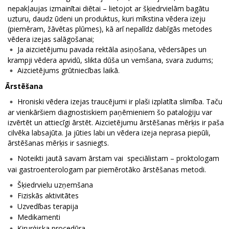
nepakļaujas izmainītai diētai – lietojot ar šķiedrvielām bagātu
uzturu, daudz ūdeni un produktus, kuri mīkstina vēdera izeju
(piemēram, žāvētas plūmes), kā arī nepalīdz dabīgās metodes
vēdera izejas salāgošanai;
Ja aizcietējumu pavada rektāla asiņošana, vēdersāpes un
krampji vēdera apvidū, slikta dūša un vemšana, svara zudums;
Aizcietējums grūtniecības laikā.
Ārstēšana
Hroniski vēdera izejas traucējumi ir plaši izplatīta slimība. Taču
ar vienkāršiem diagnostiskiem paņēmieniem šo pataloģiju var
izvērtēt un attiecīgi ārstēt. Aizcietējumu ārstēšanas mērķis ir paša
cilvēka labsajūta. Ja jūties labi un vēdera izeja neprasa piepūli,
ārstēšanas mērķis ir sasniegts.
Noteikti jautā savam ārstam vai speciālistam – proktologam
vai gastroenterologam par piemērotāko ārstēšanas metodi.
Šķiedrvielu uzņemšana
Fiziskās aktivitātes
Uzvedības terapija
Medikamenti
Ķirurģiska procedūra