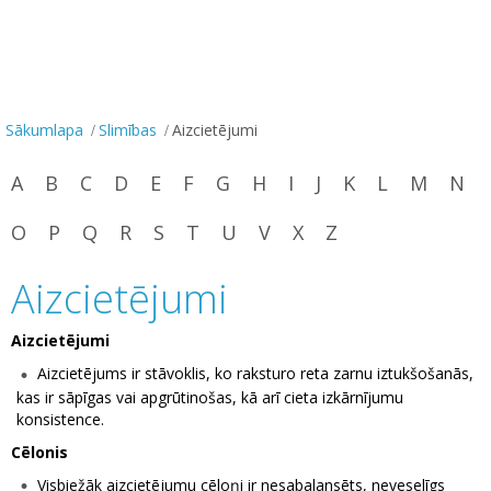
Sākumlapa
Slimības
Aizcietējumi
A
B
C
D
E
F
G
H
I
J
K
L
M
N
O
P
Q
R
S
T
U
V
X
Z
Aizcietējumi
Aizcietējumi
Aizcietējums ir stāvoklis, ko raksturo reta zarnu iztukšošanās,
kas ir sāpīgas vai apgrūtinošas, kā arī cieta izkārnījumu
konsistence.
Cēlonis
Visbiežāk aizcietējumu cēloņi ir nesabalansēts, neveselīgs