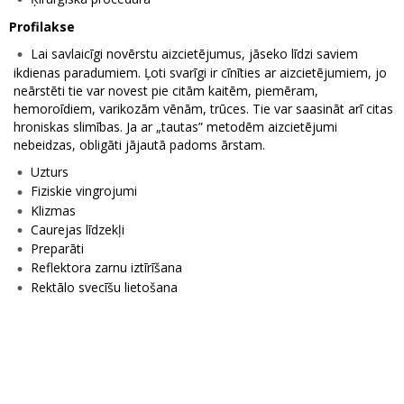
Profilakse
Lai savlaicīgi novērstu aizcietējumus, jāseko līdzi saviem
ikdienas paradumiem. Ļoti svarīgi ir cīnīties ar aizcietējumiem, jo
neārstēti tie var novest pie citām kaitēm, piemēram,
hemoroīdiem, varikozām vēnām, trūces. Tie var saasināt arī citas
hroniskas slimības. Ja ar „tautas” metodēm aizcietējumi
nebeidzas, obligāti jājautā padoms ārstam.
Uzturs
Fiziskie vingrojumi
Klizmas
Caurejas līdzekļi
Preparāti
Reflektora zarnu iztīrīšana
Rektālo svecīšu lietošana