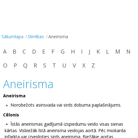
Sākumlapa
Slimības
Aneirisma
A
B
C
D
E
F
G
H
I
J
K
L
M
N
O
P
Q
R
S
T
U
V
X
Z
Aneirisma
Aneirisma
Norobežots asinsvada vai sirds dobuma paplašinājums.
Cēlonis
Īstās aneirismas gadījumā izspiedumu veido visas sienas
kārtas. Visbiežāk īstā aneirisma veidojas aortā. Pēc miokarda
infarkta var izveidoties sirds aneirisma. Biežākie aortas