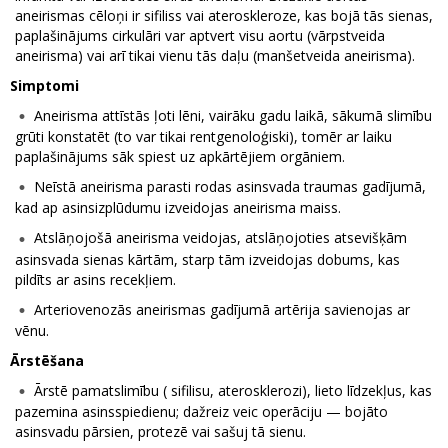
aneirismas cēloņi ir sifiliss vai ateroskleroze, kas bojā tās sienas,
paplašinājums cirkulāri var aptvert visu aortu (vārpstveida
aneirisma) vai arī tikai vienu tās daļu (manšetveida aneirisma).
Simptomi
Aneirisma attīstās ļoti lēni, vairāku gadu laikā, sākumā slimību
grūti konstatēt (to var tikai rentgenoloģiski), tomēr ar laiku
paplašinājums sāk spiest uz apkārtējiem orgāniem.
Neīstā aneirisma parasti rodas asinsvada traumas gadījumā,
kad ap asinsizplūdumu izveidojas aneirisma maiss.
Atslāņojošā aneirisma veidojas, atslāņojoties atsevišķām
asinsvada sienas kārtām, starp tām izveidojas dobums, kas
pildīts ar asins recekļiem.
Arteriovenozās aneirismas gadījumā artērija savienojas ar
vēnu.
Ārstēšana
Ārstē pamatslimību ( sifilisu, aterosklerozi), lieto līdzekļus, kas
pazemina asinsspiedienu; dažreiz veic operāciju — bojāto
asinsvadu pārsien, protezē vai sašuj tā sienu.