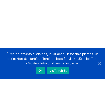
Šī vietne izmanto sīkdatnes, lai uzlabotu lietošanas pieredzi un
optimizētu tās darbību. Turpinot lietot šo vietni, Jūs piekrītiet
sīkdatņu lietošanai www.slimibas.lv.
Ok
Lasīt vairāk
slimibas.lv
© 2026. Visas tiesības aizsargātas.