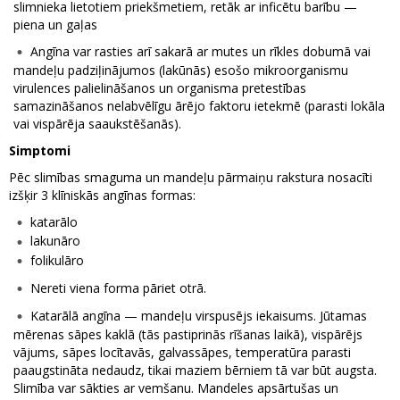
slimnieka lietotiem priekšmetiem, retāk ar inficētu barību —
piena un gaļas
Angīna var rasties arī sakarā ar mutes un rīkles dobumā vai
mandeļu padziļinājumos (lakūnās) esošo mikroorganismu
virulences palielināšanos un organisma pretestības
samazināšanos nelabvēlīgu ārējo faktoru ietekmē (parasti lokāla
vai vispārēja saaukstēšanās).
Simptomi
Pēc slimības smaguma un mandeļu pārmaiņu rakstura nosacīti
izšķir 3 klīniskās angīnas formas:
katarālo
lakunāro
folikulāro
Nereti viena forma pāriet otrā.
Katarālā angīna — mandeļu virspusējs iekaisums. Jūtamas
mērenas sāpes kaklā (tās pastiprinās rīšanas laikā), vispārējs
vājums, sāpes locītavās, galvassāpes, temperatūra parasti
paaugstināta nedaudz, tikai maziem bērniem tā var būt augsta.
Slimība var sākties ar vemšanu. Mandeles apsārtušas un