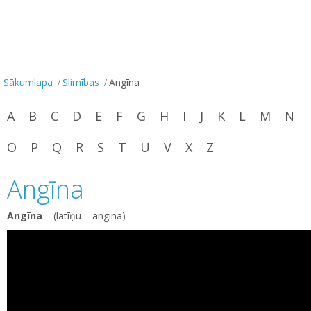
Sākumlapa
Slimības
Angīna
A
B
C
D
E
F
G
H
I
J
K
L
M
N
O
P
Q
R
S
T
U
V
X
Z
Angīna
Angīna
– (latīņu – angina)