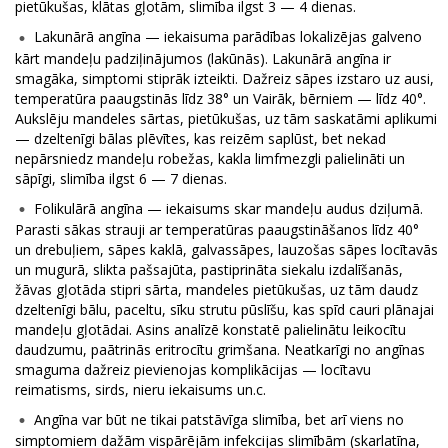
pietūkušas, klātas gļotām, slimība ilgst 3 — 4 dienas.
Lakunārā angīna — iekaisuma parādības lokalizējas galveno
kārt mandeļu padziļinājumos (lakūnās). Lakunārā angīna ir
smagāka, simptomi stiprāk izteikti. Dažreiz sāpes izstaro uz ausi,
temperatūra paaugstinās līdz 38° un Vairāk, bērniem — līdz 40°.
Aukslēju mandeles sārtas, pietūkušas, uz tām saskatāmi aplikumi
— dzeltenīgi bālas plēvītes, kas reizēm saplūst, bet nekad
nepārsniedz mandeļu robežas, kakla limfmezgli palielināti un
sāpīgi, slimība ilgst 6 — 7 dienas.
Folikulārā angīna — iekaisums skar mandeļu audus dziļumā.
Parasti sākas strauji ar temperatūras paaugstināšanos līdz 40°
un drebuļiem, sāpes kaklā, galvassāpes, lauzošas sāpes locītavās
un mugurā, slikta pašsajūta, pastiprināta siekalu izdalīšanās,
žāvas gļotāda stipri sārta, mandeles pietūkušas, uz tām daudz
dzeltenīgi bālu, paceltu, sīku strutu pūslīšu, kas spīd cauri plānajai
mandeļu gļotādai. Asins analīzē konstatē palielinātu leikocītu
daudzumu, paātrinās eritrocītu grimšana. Neatkarīgi no angīnas
smaguma dažreiz pievienojas komplikācijas — locītavu
reimatisms, sirds, nieru iekaisums un.c.
Angīna var būt ne tikai patstāvīga slimība, bet arī viens no
simptomiem dažām vispārējām infekcijas slimībām (skarlatīna,