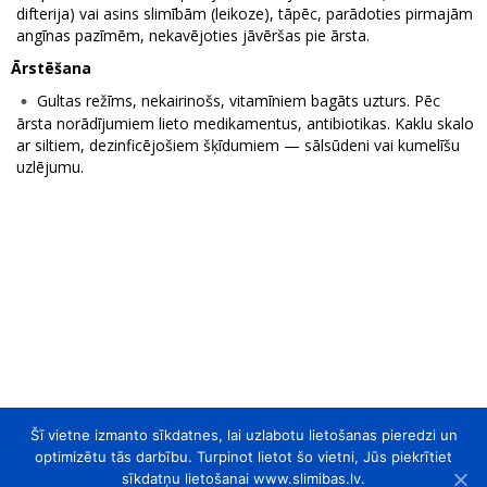
difterija) vai asins slimībām (leikoze), tāpēc, parādoties pirmajām
angīnas pazīmēm, nekavējoties jāvēršas pie ārsta.
Ārstēšana
Gultas režīms, nekairinošs, vitamīniem bagāts uzturs. Pēc
ārsta norādījumiem lieto medikamentus, antibiotikas. Kaklu skalo
ar siltiem, dezinficējošiem šķīdumiem — sālsūdeni vai kumelīšu
uzlējumu.
Šī vietne izmanto sīkdatnes, lai uzlabotu lietošanas pieredzi un
optimizētu tās darbību. Turpinot lietot šo vietni, Jūs piekrītiet
sīkdatņu lietošanai www.slimibas.lv.