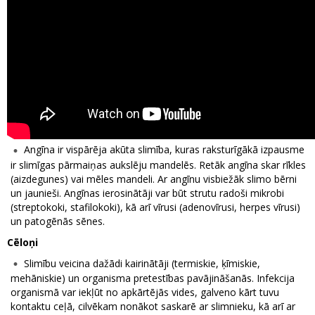
Angīna ir vispārēja akūta slimība, kuras raksturīgākā izpausme
ir slimīgas pārmaiņas aukslēju mandelēs. Retāk angīna skar rīkles
(aizdegunes) vai mēles mandeli. Ar angīnu visbiežāk slimo bērni
un jaunieši. Angīnas ierosinātāji var būt strutu radoši mikrobi
(streptokoki, stafilokoki), kā arī vīrusi (adenovīrusi, herpes vīrusi)
un patogēnās sēnes.
Cēloņi
Slimību veicina dažādi kairinātāji (termiskie, ķīmiskie,
mehāniskie) un organisma pretestības pavājināšanās. Infekcija
organismā var iekļūt no apkārtējās vides, galveno kārt tuvu
kontaktu ceļā, cilvēkam nonākot saskarē ar slimnieku, kā arī ar