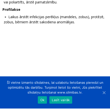
vai poliartrīts, ārstē pamatslimību.
Profilakse
Laikus ārstēt infekcijas perēkļus (mandeles, zobus), protēzē,
zobus, bērniem ārstēt sakodiena anomālijas.
Šī vietne izmanto sīkdatnes, lai uzlabotu lietošanas pieredzi un
optimizētu tās darbību. Turpinot lietot šo vietni, Jūs piekrītiet
sīkdatņu lietošanai www.slimibas.lv.
Ok
Lasīt vairāk