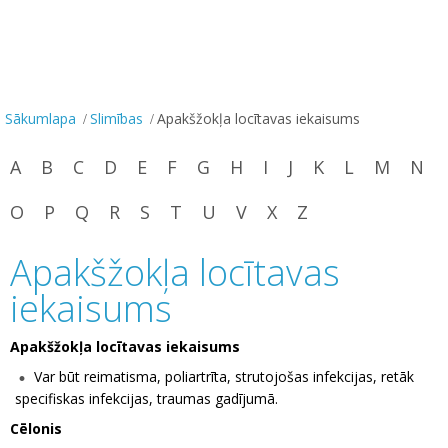
Sākumlapa
Slimības
Apakšžokļa locītavas iekaisums
A
B
C
D
E
F
G
H
I
J
K
L
M
N
O
P
Q
R
S
T
U
V
X
Z
Apakšžokļa locītavas
iekaisums
Apakšžokļa locītavas iekaisums
Var būt reimatisma, poliartrīta, strutojošas infekcijas, retāk
specifiskas infekcijas, traumas gadījumā.
Cēlonis