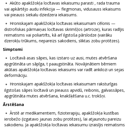
Akūto apakšžokļa locītavas iekaisumu parasti , rada trauma
vai apkārtējo audu infekcija — flegmonas, vidusauss iekaisums
vai pieauss siekalu dziedzera iekaisums.
Hroniskajam apakšžokļa locītavas iekaisumam cēlonis —
distrofiskas pārmaiņas locītavas skrimšļos (artroze), kuras radījis
reimatisms vai poliartrīts, kā arī ilgstoša pārslodze (vairāku
dzerokļu trūkums, nepareizs sakodiens, sliktas zobu protēzes).
Simptomi
Locītavā asas sāpes, kas izstaro uz ausi, mutes atvēršana
apgrūtināta un sāpīga, t paaugstināta. Novājinātiem bērniem
akūtais apakšžokļa locītavas iekaisums var radīt ankilozi un sejas
deformāciju.
Hroniskajam apakšžokļa locītavas iekaisumam raksturīgas
ilgstošas sāpes locītavā un pieauss apvidū, reibonis, galvassāpes,
apgrūtināta mutes atvēršana, knakšķēšana u.c. trokšņi.
Ārstēšana
Ārstē ar medikamentiem, fizioterapiju, apakšžokļa kustības
ierobežo (izgatavo jaunas zobu protēzes), lai atjaunotu pareizu
sakodienu. Ja apakšžokļa locītavas iekaisumu izraisījis reimatisms