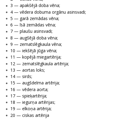
3 — apakšējā doba vēna;
4 — vēdera dobuma orgānu asinsvadi;
5 — garā zemādas vēna;
6 — īsā zemādas vēna;
7 — plaušu asinsvadi;
8 — augšējā doba vēna;
9 — zematslēgkaula vēna;
10 — iekšējā jūga vēna;
11 — kopējā miegartērija;
12 — zematslēgkaula artērija;
13 — aortas loks;
14 — sirds;
15 — augšdelma artērija;
16 — vēdera aorta;
17 — spieķartērija;
18 — iegurņa artērijas;
19 — elkoņa artērija;
20 — ciskas artērija