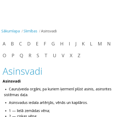
Sākumlapa
Slimības
Asinsvadi
A
B
C
D
E
F
G
H
I
J
K
L
M
N
O
P
Q
R
S
T
U
V
X
Z
Asinsvadi
Asinsvadi
Cauruļveida orgāni, pa kuriem ķermenī plūst asinis, asinsrites
sistēmas daļa.
Asinsvadus iedala artērijās, vēnās un kapilāros.
1 — lielā zemādas vēna;
2 — ciskas vēna;