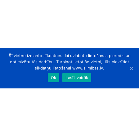
Šī vietne izmanto sīkdatnes, lai uzlabotu lietošanas pieredzi un
optimizētu tās darbību. Turpinot lietot šo vietni, Jūs piekrītiet
sīkdatņu lietošanai www.slimibas.lv.
Ok
Lasīt vairāk
slimibas.lv
© 2026. Visas tiesības aizsargātas.
Par Mums