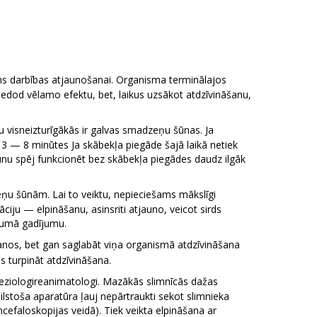
cns darbības atjaunošanai. Organisma terminālajos
nedod vēlamo efektu, bet, laikus uzsākot atdzīvināšanu,
 visneizturīgākās ir galvas smadzeņu šūnas. Ja
3 — 8 minūtes Ja skābekļa piegāde šajā laikā netiek
ūnu spēj funkcionēt bez skābekļa piegādes daudz ilgāk
u šūnām. Lai to veiktu, nepieciešams mākslīgi
ciju — elpināšanu, asinsriti atjauno, veicot sirds
ākumā gadījumu.
šanos, bet gan saglabāt viņa organismā atdzīvināšana
ēs turpināt atdzīvināšana.
esteziologireanimatologi. Mazākās slimnīcās dažas
bilstoša aparatūra ļauj nepārtraukti sekot slimnieka
ncefaloskopijas veidā). Tiek veikta elpināšana ar