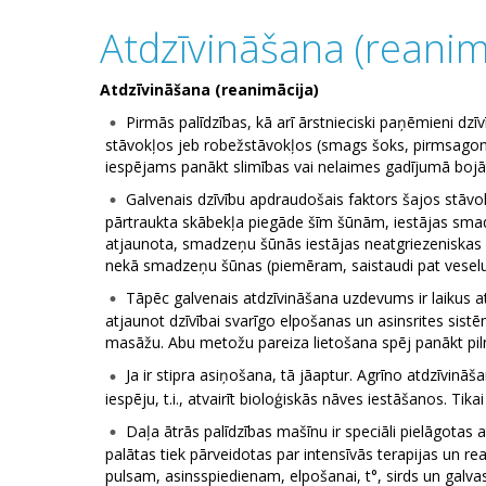
Atdzīvināšana (reanim
Atdzīvināšana (reanimācija)
Pirmās palīdzības, kā arī ārstnieciski paņēmieni d
stāvokļos jeb robežstāvokļos (smags šoks, pirmsagonij
iespējams panākt slimības vai nelaimes gadījumā bojā
Galvenais dzīvību apdraudošais faktors šajos stāvo
pārtraukta skābekļa piegāde šīm šūnām, iestājas smadz
atjaunota, smadzeņu šūnās iestājas neatgriezeniskas 
nekā smadzeņu šūnas (piemēram, saistaudi pat veselu 
Tāpēc galvenais atdzīvināšana uzdevums ir laikus
atjaunot dzīvībai svarīgo elpošanas un asinsrites sistē
masāžu. Abu metožu pareiza lietošana spēj panākt piln
Ja ir stipra asiņošana, tā jāaptur. Agrīno atdzīvi
iespēju, t.i., atvairīt bioloģiskās nāves iestāšanos. Tik
Daļa ātrās palīdzības mašīnu ir speciāli pielāgotas 
palātas tiek pārveidotas par intensīvās terapijas un re
pulsam, asinsspiedienam, elpošanai, t°, sirds un galvas