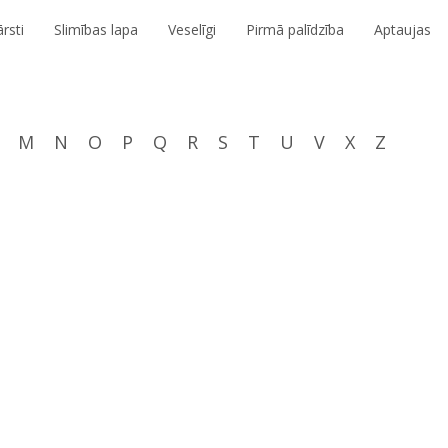
rsti
Slimības lapa
Veselīgi
Pirmā palīdzība
Aptaujas
M
N
O
P
Q
R
S
T
U
V
X
Z