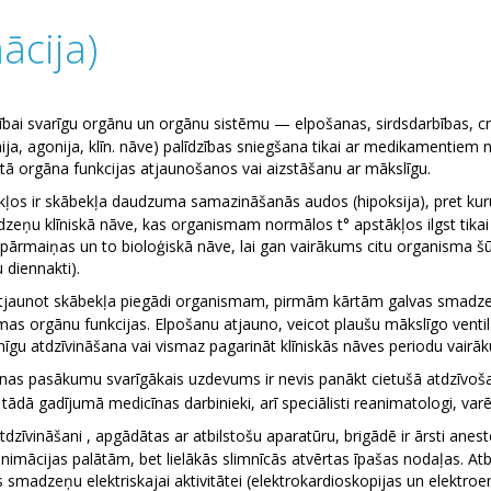
ācija)
zīvībai svarīgu orgānu un orgānu sistēmu — elpošanas, sirdsdarbības, 
a, agonija, klīn. nāve) palīdzības sniegšana tikai ar medikamentiem 
tā orgāna funkcijas atjaunošanos vai aizstāšanu ar mākslīgu.
kļos ir skābekļa daudzuma samazināšanās audos (hipoksija), pret kuru
eņu klīniskā nāve, kas organismam normālos t° apstākļos ilgst tikai 
pārmaiņas un to bioloģiskā nāve, lai gan vairākums citu organisma š
diennakti).
 atjaunot skābekļa piegādi organismam, pirmām kārtām galvas smadzeņ
mas orgānu funkcijas. Elpošanu atjauno, veicot plaušu mākslīgo ventilā
īgu atdzīvināšana vai vismaz pagarināt klīniskās nāves periodu vair
nāšanas pasākumu svarīgākais uzdevums ir nevis panākt cietušā atdzīvo
ai tādā gadījumā medicīnas darbinieki, arī speciālisti reanimatologi, var
atdzīvināšani , apgādātas ar atbilstošu aparatūru, brigādē ir ārsti an
animācijas palātām, bet lielākās slimnīcās atvērtas īpašas nodaļas. At
 smadzeņu elektriskajai aktivitātei (elektrokardioskopijas un elektroe