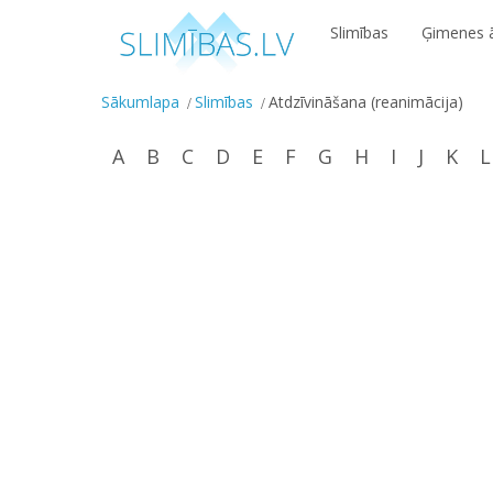
Slimības
Ģimenes ā
Sākumlapa
Slimības
Atdzīvināšana (reanimācija)
A
B
C
D
E
F
G
H
I
J
K
L