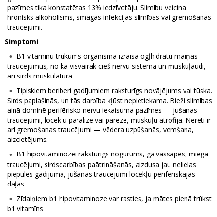
pazīmes tika konstatētas 13% iedzīvotāju. Slimību veicina
hronisks alkoholisms, smagas infekcijas slimības vai gremošanas
traucējumi.
Simptomi
B1 vitamīnu trūkums organismā izraisa ogļhidrātu maiņas
traucējumus, no kā visvairāk cieš nervu sistēma un muskuļaudi,
arī sirds muskulatūra.
Tipiskiem beriberi gadījumiem raksturīgs novājējums vai tūska.
Sirds paplašinās, un tās darbība kļūst nepietiekama. Bieži slimības
ainā dominē perifērisko nervu iekaisuma pazīmes — jušanas
traucējumi, locekļu paralīze vai parēze, muskuļu atrofija. Nereti ir
arī gremošanas traucējumi — vēdera uzpūšanās, vemšana,
aizcietējums.
B1 hipovitaminozei raksturīgs nogurums, galvassāpes, miega
traucējumi, sirdsdarbības paātrināšanās, aizdusa jau nelielas
piepūles gadījumā, jušanas traucējumi locekļu perifēriskajās
daļās.
Zīdaiņiem b1 hipovitaminoze var rasties, ja mātes pienā trūkst
b1 vitamīns