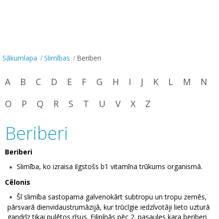
Sākumlapa
Slimības
Beriberi
A
B
C
D
E
F
G
H
I
J
K
L
M
N
O
P
Q
R
S
T
U
V
X
Z
Beriberi
Beriberi
Slimība, ko izraisa ilgstošs b1 vitamīna trūkums organismā.
Cēlonis
Šī slimība sastopama galvenokārt subtropu un tropu zemēs,
pārsvarā dienvidaustrumāzijā, kur trūcīgie iedzīvotāji lieto uzturā
gandrīz tikai pulētos rīsus. Filipīnās pēc 2. pasaules kara beriberi