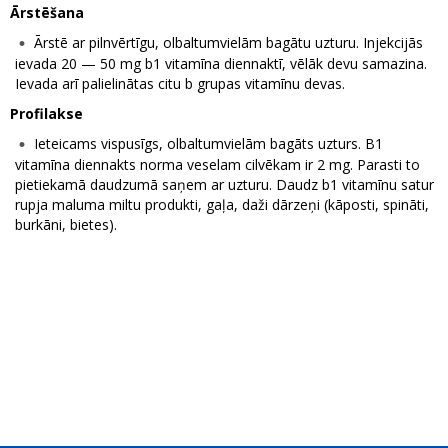
Ārstēšana
Ārstē ar pilnvērtīgu, olbaltumvielām bagātu uzturu. Injekcijās
ievada 20 — 50 mg b1 vitamīna diennaktī, vēlāk devu samazina.
Ievada arī palielinātas citu b grupas vitamīnu devas.
Profilakse
Ieteicams vispusīgs, olbaltumvielām bagāts uzturs. B1
vitamīna diennakts norma veselam cilvēkam ir 2 mg. Parasti to
pietiekamā daudzumā saņem ar uzturu. Daudz b1 vitamīnu satur
rupja maluma miltu produkti, gaļa, daži dārzeņi (kāposti, spināti,
burkāni, bietes).