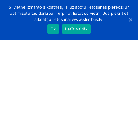
Šī vietne izmanto sīkdatnes, lai uzlabotu lietošanas pieredzi un
optimizētu tās darbību. Turpinot lietot šo vietni, Jūs piekrītiet
sīkdatņu lietošanai www.slimibas.lv.
Ok
Lasīt vairāk
slimibas.lv
© 2026. Visas tiesības aizsargātas.
Par Mums
Kontakti
Sadarbības partneri
Designed by
ArtLab