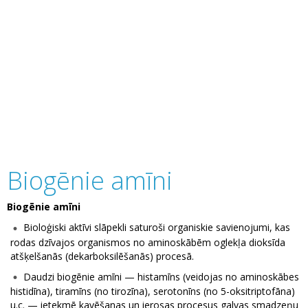
Biogēnie amīni
Biogēnie amīni
Bioloģiski aktīvi slāpekli saturoši organiskie savienojumi, kas
rodas dzīvajos organismos no aminoskābēm oglekļa dioksīda
atšķelšanās (dekarboksilēšanās) procesā.
Daudzi biogēnie amīni — histamīns (veidojas no aminoskābes
histidīna), tiramīns (no tirozīna), serotonīns (no 5-oksitriptofāna)
u.c. — ietekmē kavēšanas un ierosas procesus galvas smadzeņu