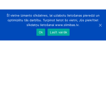
Šī vietne izmanto sīkdatnes, lai uzlabotu lietošanas pieredzi un
optimizētu tās darbību. Turpinot lietot šo vietni, Jūs piekrītiet
sīkdatņu lietošanai www.slimibas.lv.
Ok
Lasīt vairāk
slimibas.lv
© 2026. Visas tiesības aizsargātas.
Par Mums
Kontakti
Sadarbības partneri
Designed by
ArtLab