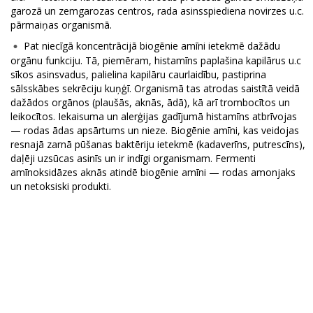
garozā un zemgarozas centros, rada asinsspiediena novirzes u.c.
pārmaiņas organismā.
Pat niecīgā koncentrācijā biogēnie amīni ietekmē dažādu
orgānu funkciju. Tā, piemēram, histamīns paplašina kapilārus u.c
sīkos asinsvadus, palielina kapilāru caurlaidību, pastiprina
sālsskābes sekrēciju kuņģī. Organismā tas atrodas saistītā veidā
dažādos orgānos (plaušās, aknās, ādā), kā arī trombocītos un
leikocītos. Iekaisuma un alerģijas gadījumā histamīns atbrīvojas
— rodas ādas apsārtums un nieze. Biogēnie amīni, kas veidojas
resnajā zarnā pūšanas baktēriju ietekmē (kadaverīns, putrescīns),
daļēji uzsūcas asinīs un ir indīgi organismam. Fermenti
amīnoksidāzes aknās atindē biogēnie amīni — rodas amonjaks
un netoksiski produkti.