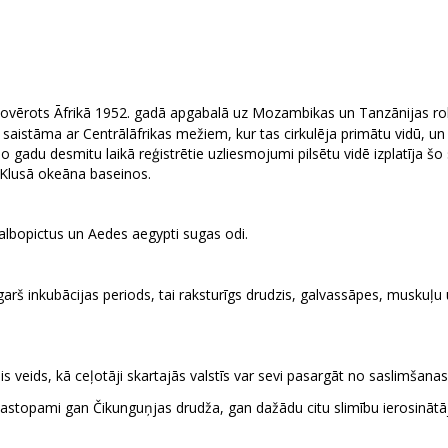
novērots Āfrikā 1952. gadā apgabalā uz Mozambikas un Tanzānijas ro
istāma ar Centrālāfrikas mežiem, kur tas cirkulēja primātu vidū, un t
 gadu desmitu laikā reģistrētie uzliesmojumi pilsētu vidē izplatīja šo 
un Klusā okeāna baseinos.
albopictus un Aedes aegypti sugas odi.
 garš inkubācijas periods, tai raksturīgs drudzis, galvassāpes, muskuļu 
ais veids, kā ceļotāji skartajās valstīs var sevi pasargāt no saslimšana
s sastopami gan Čikunguņjas drudža, gan dažādu citu slimību ierosināt