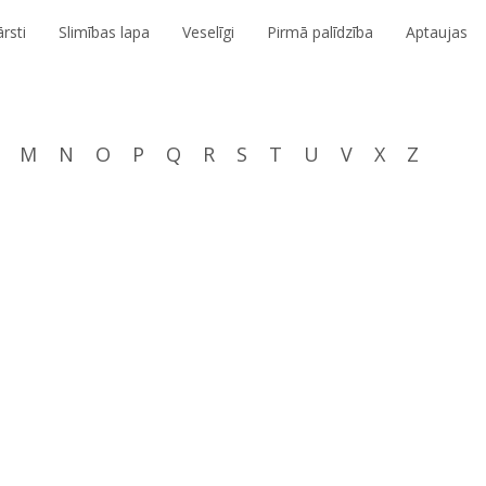
rsti
Slimības lapa
Veselīgi
Pirmā palīdzība
Aptaujas
M
N
O
P
Q
R
S
T
U
V
X
Z