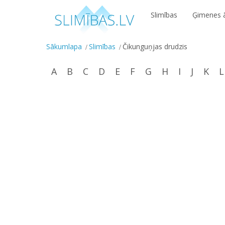
Slimības
Ģimenes ā
Sākumlapa
Slimības
Čikunguņjas drudzis
A
B
C
D
E
F
G
H
I
J
K
L