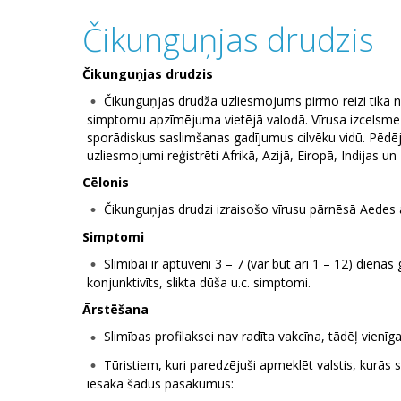
Čikunguņjas drudzis
Čikunguņjas drudzis
Čikunguņjas drudža uzliesmojums pirmo reizi tika 
simptomu apzīmējuma vietējā valodā. Vīrusa izcelsme sa
sporādiskus saslimšanas gadījumus cilvēku vidū. Pēdējo
uzliesmojumi reģistrēti Āfrikā, Āzijā, Eiropā, Indijas 
Cēlonis
Čikunguņjas drudzi izraisošo vīrusu pārnēsā Aedes 
Simptomi
Slimībai ir aptuveni 3 – 7 (var būt arī 1 – 12) dienas
konjunktivīts, slikta dūša u.c. simptomi.
Ārstēšana
Slimības profilaksei nav radīta vakcīna, tādēļ vienīg
Tūristiem, kuri paredzējuši apmeklēt valstis, kurā
iesaka šādus pasākumus: