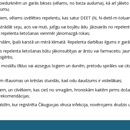
iedurknēm un garās bikses (vēlams, no bieza auduma), kā arī jālieto odu
zumu;
miem, vēlams izvēlēties repelentu, kas satur DEET (N, N-dietil-m-tolu
pstrādāt seju, acis vai muti, jutīgu vai bojātu ādu. Jāizvairās no repe
 repelenta lietošanas vienmēr jānomazgā rokas;
ndām, īpaši karstā un mitrā klimatā. Repelenta darbības ilgums ir garāks
epelenta lietošanas būtu jākonsultējas ar ārstu vai farmaceitu. Jaun
apģērbs;
– moskītu tīklus vai aizsegus logiem un durvīm, pretodu spirāles vai c
m rītausmas un krēslas stundās, kad odu daudzums ir vislielākais;
m, un cilvēkiem, kas cieš no smagām, hroniskām kaitēm pirms došanā
rekomendācijas;
lstīm, kur reģistrēta Čikuguņjas vīrusa infekcija, novērojams drudzis