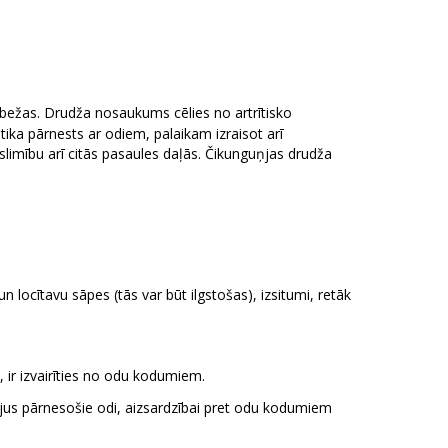
bežas. Drudža nosaukums cēlies no artrītisko
ika pārnests ar odiem, palaikam izraisot arī
slimību arī citās pasaules daļās. Čikunguņjas drudža
un locītavu sāpes (tās var būt ilgstošas), izsitumi, retāk
s, ir izvairīties no odu kodumiem.
ājus pārnesošie odi, aizsardzībai pret odu kodumiem