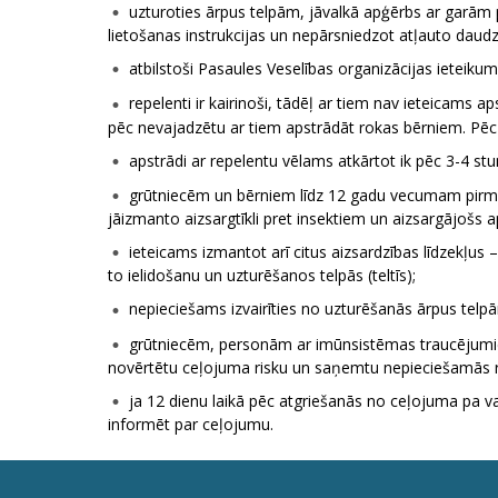
uzturoties ārpus telpām, jāvalkā apģērbs ar garām p
lietošanas instrukcijas un nepārsniedzot atļauto daud
atbilstoši Pasaules Veselības organizācijas ieteiku
repelenti ir kairinoši, tādēļ ar tiem nav ieteicams a
pēc nevajadzētu ar tiem apstrādāt rokas bērniem. Pēc
apstrādi ar repelentu vēlams atkārtot ik pēc 3-4 stu
grūtniecēm un bērniem līdz 12 gadu vecumam pirms r
jāizmanto aizsargtīkli pret insektiem un aizsargājošs 
ieteicams izmantot arī citus aizsardzības līdzekļus 
to ielidošanu un uzturēšanos telpās (teltīs);
nepieciešams izvairīties no uzturēšanās ārpus telpā
grūtniecēm, personām ar imūnsistēmas traucējumie
novērtētu ceļojuma risku un saņemtu nepieciešamās 
ja 12 dienu laikā pēc atgriešanās no ceļojuma pa va
informēt par ceļojumu.