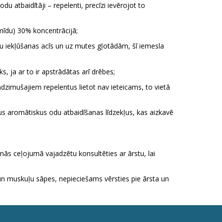
 atbaidītāji – repelenti, precīzi ievērojot to
amīdu) 30% koncentrācijā;
lentu iekļūšanas acīs un uz mutes gļotādām, šī iemesla
, ja ar to ir apstrādātas arī drēbes;
dzimušajiem repelentus lietot nav ieteicams, to vietā
itus aromātiskus odu atbaidīšanas līdzekļus, kas aizkavē
s ceļojumā vajadzētu konsultēties ar ārstu, lai
 un muskuļu sāpes, nepieciešams vērsties pie ārsta un