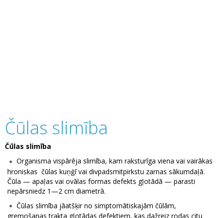
Čūlas slimība
Čūlas slimība
Organisma vispārēja slimība, kam raksturīga viena vai vairākas
hroniskas čūlas kuņģī vai divpadsmitpirkstu zarnas sākumdaļā.
Čūla — apaļas vai ovālas formas defekts gļotādā — parasti
nepārsniedz 1—2 cm diametrā.
Čūlas slimība jāatšķir no simptomātiskajām čūlām,
gremošanas trakta gļotādas defektiem, kas dažreiz rodas citu