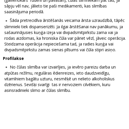
(galvenokārs rudenī un pavasarī), čūlas slimniekam pat tad, ja
sāpju vēl nav, jālieto tie paši medikamenti, kas slimības
saasinājuma periodā.
Šāda pretrecidīva ārstēšanās veicama ārsta uzraudzībā, tāpēc
slimnieki tiek dispanserizēti. Ja ilgai ārstēšanai nav panākumu, ja
sašaurinājusies kuņģa izeja vai divpadsmitpirkstu zarna vai ja
rodas aizdomas, ka hroniska čūla var pāriet vēzī, jāveic operācija.
Steidzama operācija nepieciešama tad, ja radies kuņģa vai
divpadsmitpirkstu zarnas sienas plīsums vai čūla stipri asiņo.
Profilakse
No čūlas slimība var izvairījies, ja ievēro pareizu darba un
atpūtas režīmu, regulāras ēdienreizes, ieto daudzveidīgu,
vitamīniem bagātu uzturu, nesmēķē un nelieto alkoholiskus
dzērienus. Sevišķi svarīgi tas ir nervoziem cilvēkiem, kuru
asinsradinieki slimo ar čūlas slimību.