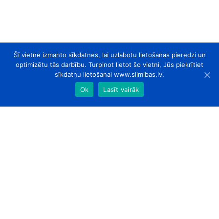
Šī vietne izmanto sīkdatnes, lai uzlabotu lietošanas pieredzi un
optimizētu tās darbību. Turpinot lietot šo vietni, Jūs piekrītiet
sīkdatņu lietošanai www.slimibas.lv.
Ok
Lasīt vairāk
slimibas.lv
© 2026. Visas tiesības aizsargātas.
Par Mums
Kontakti
Sadarbības partneri