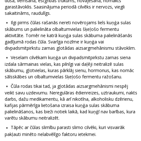
dūša, vemšana, ēstgribas trūkums, novājēšana, nomākts
garastāvoklis. Saasinājuma periodā cilvēks ir nervozs, viegli
sakaitināms, raudulīgs.
Ilgi pirms čūlas rašanās nereti novērojams liels kuņģa sulas
skābums un palielināta olbaltumvielas šķeļošo fermentu
aktivitāte. Tomēr ne katrā kuņģa sulas skābuma palielināšanās
gadījumā rodas čūla. Svarīga nozīme ir kuņģa vai
divpadsmitpirkstu zarnas gļotādas aizsargmehānismu stāvoklim.
Veselam cilvēkam kuņģa un divpadsmitpirkstu zarnas siena
izdala sārmainas vielas, kas pilnīgi vai daļēji neitralizē sulas
skābumu, gļotvielas, kuras pārklāj sienu, hormonus, kas nomāc
sālsskābes un olbaltumvielas šķeļošo fermentu ražošanu.
Čūla rodas tikai tad, ja gļotādas aizsargmehānismi nespēj
veikt savu uzdevumu. Neregulāras ēdienreizes, uztraukumi, nakts
darbs, dažu medikamentu, kā arī nikotīna, alkoholisku dzērienu,
kafijas pārmērīga lietošana izraisa kuņģa sulas skābuma
palielināšanos, kas bieži notiek laikā, kad kuņģī nav barības, kura
varētu skābumu neitralizēt.
Tāpēc ar čūlas slimību parasti slimo cilvēki, kuri visvairāk
pakļauti minēto nelabvēlīgo faktoru ietekmei.