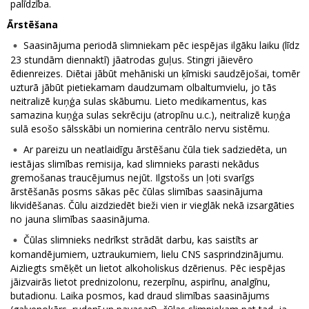
palīdzība.
Ārstēšana
Saasinājuma periodā slimniekam pēc iespējas ilgāku laiku (līdz
23 stundām diennaktī) jāatrodas guļus. Stingri jāievēro
ēdienreizes. Diētai jābūt mehāniski un ķīmiski saudzējošai, tomēr
uzturā jābūt pietiekamam daudzumam olbaltumvielu, jo tās
neitralizē kuņģa sulas skābumu. Lieto medikamentus, kas
samazina kuņģa sulas sekrēciju (atropīnu u.c.), neitralizē kuņģa
sulā esošo sālsskābi un nomierina centrālo nervu sistēmu.
Ar pareizu un neatlaidīgu ārstēšanu čūla tiek sadziedēta, un
iestājas slimības remisija, kad slimnieks parasti nekādus
gremošanas traucējumus nejūt. Ilgstošs un ļoti svarīgs
ārstēšanās posms sākas pēc čūlas slimības saasinājuma
likvidēšanas. Čūlu aizdziedēt bieži vien ir vieglāk nekā izsargāties
no jauna slimības saasinājuma.
Čūlas slimnieks nedrīkst strādāt darbu, kas saistīts ar
komandējumiem, uztraukumiem, lielu CNS sasprindzinājumu.
Aizliegts smēķēt un lietot alkoholiskus dzērienus. Pēc iespējas
jāizvairās lietot prednizolonu, rezerpīnu, aspirīnu, analgīnu,
butadionu. Laika posmos, kad draud slimības saasinājums