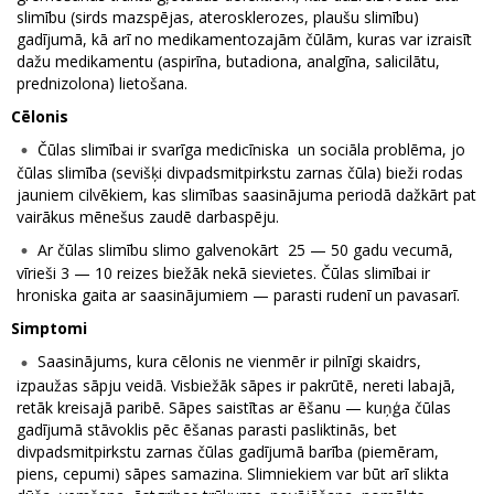
slimību (sirds mazspējas, aterosklerozes, plaušu slimību)
gadījumā, kā arī no medikamentozajām čūlām, kuras var izraisīt
dažu medikamentu (aspirīna, butadiona, analgīna, salicilātu,
prednizolona) lietošana.
Cēlonis
Čūlas slimībai ir svarīga medicīniska un sociāla problēma, jo
čūlas slimība (sevišķi divpadsmitpirkstu zarnas čūla) bieži rodas
jauniem cilvēkiem, kas slimības saasinājuma periodā dažkārt pat
vairākus mēnešus zaudē darbaspēju.
Ar čūlas slimību slimo galvenokārt 25 — 50 gadu vecumā,
vīrieši 3 — 10 reizes biežāk nekā sievietes. Čūlas slimībai ir
hroniska gaita ar saasinājumiem — parasti rudenī un pavasarī.
Simptomi
Saasinājums, kura cēlonis ne vienmēr ir pilnīgi skaidrs,
izpaužas sāpju veidā. Visbiežāk sāpes ir pakrūtē, nereti labajā,
retāk kreisajā paribē. Sāpes saistītas ar ēšanu — kuņģa čūlas
gadījumā stāvoklis pēc ēšanas parasti pasliktinās, bet
divpadsmitpirkstu zarnas čūlas gadījumā barība (piemēram,
piens, cepumi) sāpes samazina. Slimniekiem var būt arī slikta