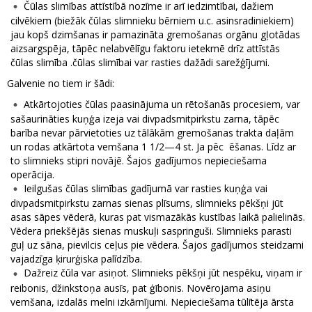
Čūlas slimības attīstībā nozīme ir arī iedzimtībai, dažiem
cilvēkiem (biežāk čūlas slimnieku bērniem u.c. asinsradiniekiem)
jau kopš dzimšanas ir pamazināta gremošanas orgānu gļotādas
aizsargspēja, tāpēc nelabvēlīgu faktoru ietekmē drīz attīstās
čūlas slimība .čūlas slimībai var rasties dažādi sarežģījumi.
Galvenie no tiem ir šādi:
Atkārtojoties čūlas paasinājuma un rētošanās procesiem, var
sašaurināties kuņģa izeja vai divpadsmitpirkstu zarna, tāpēc
barība nevar pārvietoties uz tālākām gremošanas trakta daļām
un rodas atkārtota vemšana 1 1/2—4 st. Ja pēc ēšanas. Līdz ar
to slimnieks stipri novājē. Šajos gadījumos nepieciešama
operācija.
Ieilgušas čūlas slimības gadījumā var rasties kuņģa vai
divpadsmitpirkstu zarnas sienas plīsums, slimnieks pēkšņi jūt
asas sāpes vēderā, kuras pat vismazākās kustības laikā palielinās.
Vēdera priekšējās sienas muskuļi saspringuši. Slimnieks parasti
guļ uz sāna, pievilcis ceļus pie vēdera. Šajos gadījumos steidzami
vajadzīga ķirurģiska palīdzība.
Dažreiz čūla var asiņot. Slimnieks pēkšņi jūt nespēku, viņam ir
reibonis, džinkstoņa ausīs, pat ģībonis. Novērojama asiņu
vemšana, izdalās melni izkārnījumi. Nepieciešama tūlītēja ārsta