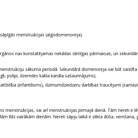
 sāpīgās menstruācijas (algodismenoreja).
orgānos nav konstatējamas nekādas slimīgas pārmaiņas, un sekundār
enstruāciju sākuma periodā. Sekundārā dismenoreja var būt saistī
i, polipi, dzemdes kakla kanāla sašaurinājums).
ttīstība (infantilisms), dzimumdziedzeru darbības traucējumi (samaz
s menstruācijas, vai arī menstruācijas pirmajā dienā. Tām nereti ir lē
ām līdz vairākām dienām. Nereti sāpju laikā ir slikta dūša, vemšana, g