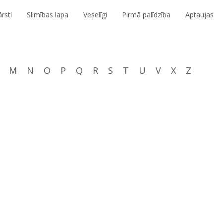
rsti
Slimības lapa
Veselīgi
Pirmā palīdzība
Aptaujas
M
N
O
P
Q
R
S
T
U
V
X
Z