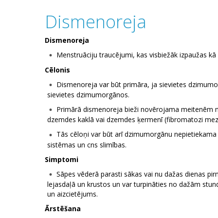
Dismenoreja
Dismenoreja
Menstruāciju traucējumi, kas visbiežāk izpaužas kā
Cēlonis
Dismenoreja var būt primāra, ja sievietes dzimum
sievietes dzimumorgānos.
Primārā dismenoreja bieži novērojama meitenēm m
dzemdes kaklā vai dzemdes ķermenī (fibromatozi mezgl
Tās cēloņi var būt arī dzimumorgānu nepietiekama a
sistēmas un cns slimības.
Simptomi
Sāpes vēderā parasti sākas vai nu dažas dienas pirm
lejasdaļā un krustos un var turpināties no dažām stund
un aizcietējums.
Ārstēšana