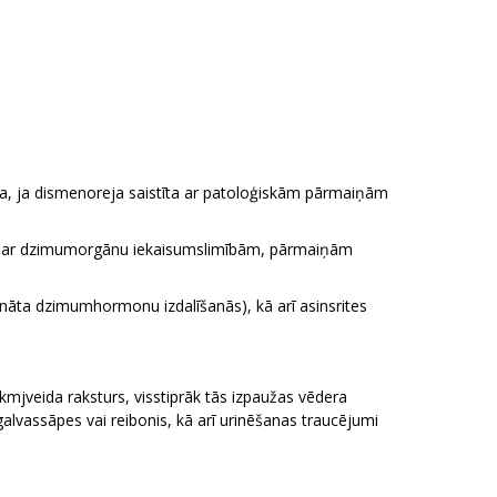
a, ja dismenoreja saistīta ar patoloģiskām pārmaiņām
ta ar dzimumorgānu iekaisumslimībām, pārmaiņām
ināta dzimumhormonu izdalīšanās), kā arī asinsrites
kmjveida raksturs, visstiprāk tās izpaužas vēdera
alvassāpes vai reibonis, kā arī urinēšanas traucējumi