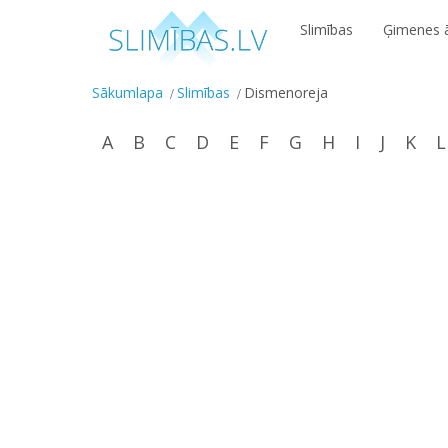
Slimības
Ģimenes ā
Sākumlapa
Slimības
Dismenoreja
A
B
C
D
E
F
G
H
I
J
K
L