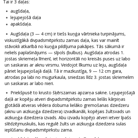
Tai ir 3 daļas:
augšdaļa,
lejupejošā daļa
apakšdaļa.
Augšdaļa (3 — 4 cm) ir tiešs kuņģa vārtnieka turpinājums,
viskustīgākā divpadsmitpirkstu zarnas daļa, kas var mainīt
stāvokli atkarībā no kuņģa pildījuma pakāpes. Tās sākumā ir
neliels paplašinājums — sīpols (bulbus). Augšdaļa atrodas 1.
jostas skriemeļa līmenī, iet horizontāli no kreisās puses uz labo
un saskaras ar aknu virsmu. Veidojot līkumu uz leju, augšdaļa
pāriet lejupejošajā daļā. Tā ir mazkustīga, 9 — 12 cm gara,
atrodas pa labi no mugurkaula, sniedzas līdz 3. jostas skriemelim
un saskaras ar labo nieri.
Priekšpusē to krusto šķērszarnas apzarņa sakne. Lejupejošajā
daļā ar kopēju atveri divpadsmitpirkstu zarnas lielās kārpiņas
gļotādā atveras vēdera dobuma lielāko gremošanas dziedzeru
(aknu un aizkuņģa dziedzera) izvadkanāli, kopējais žultsvads un
aizkuņģa dziedzera izvads. Abu izvadu kopējo atveri ietver īpašs
slēdzējmuskulis, kas regulē žults un aizkuņģa dziedzera sulas
ieplūšanu divpadsmitpirkstu zarna.