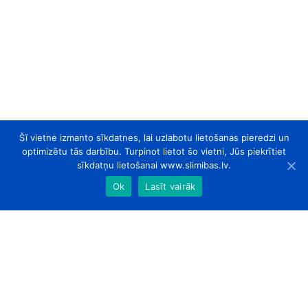
Šī vietne izmanto sīkdatnes, lai uzlabotu lietošanas pieredzi un
optimizētu tās darbību. Turpinot lietot šo vietni, Jūs piekrītiet
sīkdatņu lietošanai www.slimibas.lv.
Ok
Lasīt vairāk
slimibas.lv
© 2026. Visas tiesības aizsargātas.
Par Mums