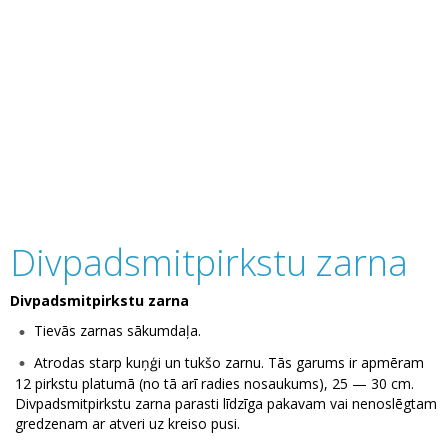
Divpadsmitpirkstu zarna
Divpadsmitpirkstu zarna
Tievās zarnas sākumdaļa.
Atrodas starp kuņģi un tukšo zarnu. Tās garums ir apmēram
12 pirkstu platumā (no tā arī radies nosaukums), 25 — 30 cm.
Divpadsmitpirkstu zarna parasti līdzīga pakavam vai nenoslēgtam
gredzenam ar atveri uz kreiso pusi.