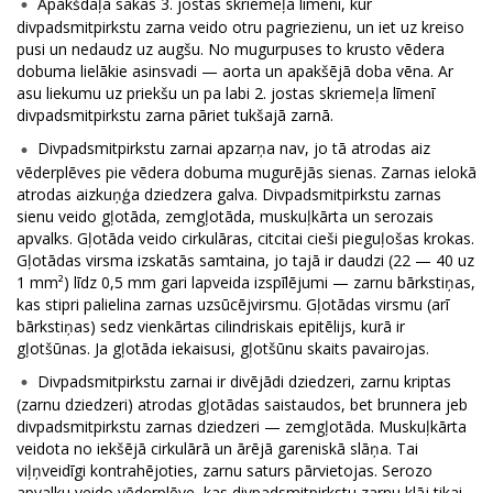
Apakšdaļa sākas 3. jostas skriemeļa līmenī, kur
divpadsmitpirkstu zarna veido otru pagriezienu, un iet uz kreiso
pusi un nedaudz uz augšu. No mugurpuses to krusto vēdera
dobuma lielākie asinsvadi — aorta un apakšējā doba vēna. Ar
asu liekumu uz priekšu un pa labi 2. jostas skriemeļa līmenī
divpadsmitpirkstu zarna pāriet tukšajā zarnā.
Divpadsmitpirkstu zarnai apzarņa nav, jo tā atrodas aiz
vēderplēves pie vēdera dobuma mugurējās sienas. Zarnas ielokā
atrodas aizkuņģa dziedzera galva. Divpadsmitpirkstu zarnas
sienu veido gļotāda, zemgļotāda, muskuļkārta un serozais
apvalks. Gļotāda veido cirkulāras, citcitai cieši pieguļošas krokas.
Gļotādas virsma izskatās samtaina, jo tajā ir daudzi (22 — 40 uz
1 mm²) līdz 0,5 mm gari lapveida izspīlējumi — zarnu bārkstiņas,
kas stipri palielina zarnas uzsūcējvirsmu. Gļotādas virsmu (arī
bārkstiņas) sedz vienkārtas cilindriskais epitēlijs, kurā ir
gļotšūnas. Ja gļotāda iekaisusi, gļotšūnu skaits pavairojas.
Divpadsmitpirkstu zarnai ir divējādi dziedzeri, zarnu kriptas
(zarnu dziedzeri) atrodas gļotādas saistaudos, bet brunnera jeb
divpadsmitpirkstu zarnas dziedzeri — zemgļotāda. Muskuļkārta
veidota no iekšējā cirkulārā un ārējā gareniskā slāņa. Tai
viļņveidīgi kontrahējoties, zarnu saturs pārvietojas. Serozo
apvalku veido vēderplēve, kas divpadsmitpirkstu zarnu klāj tikai