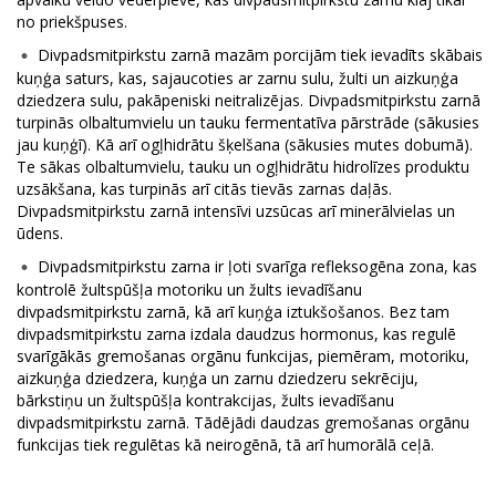
no priekšpuses.
Divpadsmitpirkstu zarnā mazām porcijām tiek ievadīts skābais
kuņģa saturs, kas, sajaucoties ar zarnu sulu, žulti un aizkuņģa
dziedzera sulu, pakāpeniski neitralizējas. Divpadsmitpirkstu zarnā
turpinās olbaltumvielu un tauku fermentatīva pārstrāde (sākusies
jau kuņģī). Kā arī ogļhidrātu šķelšana (sākusies mutes dobumā).
Te sākas olbaltumvielu, tauku un ogļhidrātu hidrolīzes produktu
uzsākšana, kas turpinās arī citās tievās zarnas daļās.
Divpadsmitpirkstu zarnā intensīvi uzsūcas arī minerālvielas un
ūdens.
Divpadsmitpirkstu zarna ir ļoti svarīga refleksogēna zona, kas
kontrolē žultspūšļa motoriku un žults ievadīšanu
divpadsmitpirkstu zarnā, kā arī kuņģa iztukšošanos. Bez tam
divpadsmitpirkstu zarna izdala daudzus hormonus, kas regulē
svarīgākās gremošanas orgānu funkcijas, piemēram, motoriku,
aizkuņģa dziedzera, kuņģa un zarnu dziedzeru sekrēciju,
bārkstiņu un žultspūšļa kontrakcijas, žults ievadīšanu
divpadsmitpirkstu zarnā. Tādējādi daudzas gremošanas orgānu
funkcijas tiek regulētas kā neirogēnā, tā arī humorālā ceļā.