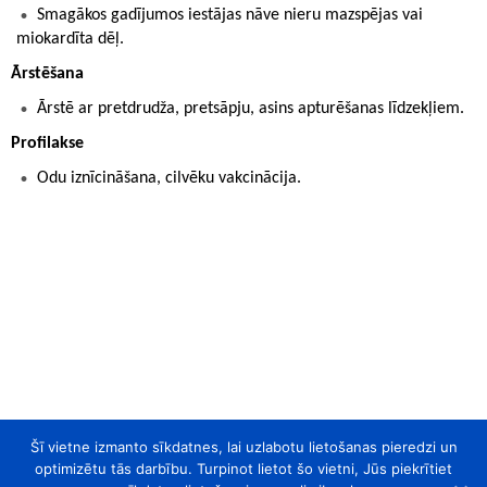
Smagākos gadījumos iestājas nāve nieru mazspējas vai
miokardīta dēļ.
Ārstēšana
Ārstē ar pretdrudža, pretsāpju, asins apturēšanas līdzekļiem.
Profilakse
Odu iznīcināšana, cilvēku vakcinācija.
Šī vietne izmanto sīkdatnes, lai uzlabotu lietošanas pieredzi un
optimizētu tās darbību. Turpinot lietot šo vietni, Jūs piekrītiet