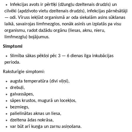
Infekcijas avots ir pērtiķi (džungļu dzeltenais drudzis) un
cilvēki (apdzīvoto vietu dzeltenais drudzis), infekcijas pārnēsātāji
— odi. Vīruss iekļūst organismā ar oda siekalām asins sūkšanas
laikā, savairojas limfmezglos, nonāk asinīs un izplatās pa visu
organismu, radot dažādu orgānu (liesas, aknu, nieru,
limfmezglu) bojājumus.
Simptomi
Slimība sākas pēkšņi pēc 3 — 6 dienas ilga inkubācijas
perioda.
Raksturīgie simptomi:
augsta temperatūra (divi viļņi),
drebuļi,
galvassāpes,
sāpes krustos, mugurā un locekļos,
bezmiegs,
palielinātas aknas un liesa,
dzeltena ādas nokrāsa,
var būt arī kuņģa un zarnu asiņošana.