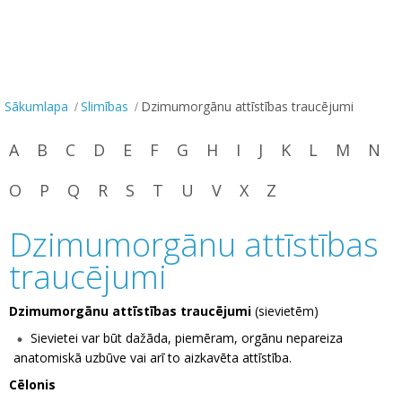
Sākumlapa
Slimības
Dzimumorgānu attīstības traucējumi
A
B
C
D
E
F
G
H
I
J
K
L
M
N
O
P
Q
R
S
T
U
V
X
Z
Dzimumorgānu attīstības
traucējumi
Dzimumorgānu attīstības traucējumi
(sievietēm)
Sievietei var būt dažāda, piemēram, orgānu nepareiza
anatomiskā uzbūve vai arī to aizkavēta attīstība.
Cēlonis