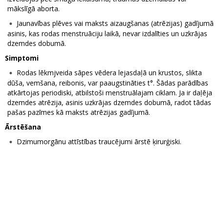
mākslīgā aborta.
Jaunavības plēves vai maksts aizaugšanas (atrēzijas) gadījumā
asinis, kas rodas menstruāciju laikā, nevar izdalīties un uzkrājas
dzemdes dobumā.
Simptomi
Rodas lēkmjveida sāpes vēdera lejasdaļā un krustos, slikta
dūša, vemšana, reibonis, var paaugstināties t°. Šādas parādības
atkārtojas periodiski, atbilstoši menstruālajam ciklam. Ja ir daļēja
dzemdes atrēzija, asinis uzkrājas dzemdes dobumā, radot tādas
pašas pazīmes kā maksts atrēzijas gadījumā.
Ārstēšana
Dzimumorgānu attīstības traucējumi ārstē ķirurģiski.