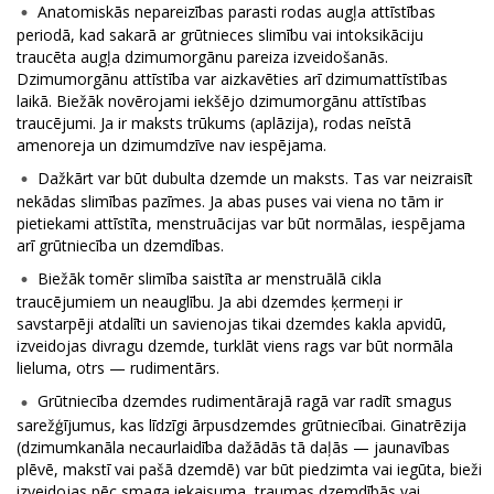
Anatomiskās nepareizības parasti rodas augļa attīstības
periodā, kad sakarā ar grūtnieces slimību vai intoksikāciju
traucēta augļa dzimumorgānu pareiza izveidošanās.
Dzimumorgānu attīstība var aizkavēties arī dzimumattīstības
laikā. Biežāk novērojami iekšējo dzimumorgānu attīstības
traucējumi. Ja ir maksts trūkums (aplāzija), rodas neīstā
amenoreja un dzimumdzīve nav iespējama.
Dažkārt var būt dubulta dzemde un maksts. Tas var neizraisīt
nekādas slimības pazīmes. Ja abas puses vai viena no tām ir
pietiekami attīstīta, menstruācijas var būt normālas, iespējama
arī grūtniecība un dzemdības.
Biežāk tomēr slimība saistīta ar menstruālā cikla
traucējumiem un neauglību. Ja abi dzemdes ķermeņi ir
savstarpēji atdalīti un savienojas tikai dzemdes kakla apvidū,
izveidojas divragu dzemde, turklāt viens rags var būt normāla
lieluma, otrs — rudimentārs.
Grūtniecība dzemdes rudimentārajā ragā var radīt smagus
sarežģījumus, kas līdzīgi ārpusdzemdes grūtniecībai. Ginatrēzija
(dzimumkanāla necaurlaidība dažādās tā daļās — jaunavības
plēvē, makstī vai pašā dzemdē) var būt piedzimta vai iegūta, bieži
izveidojas pēc smaga iekaisuma, traumas dzemdībās vai