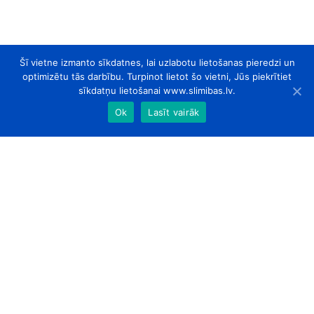
Šī vietne izmanto sīkdatnes, lai uzlabotu lietošanas pieredzi un
optimizētu tās darbību. Turpinot lietot šo vietni, Jūs piekrītiet
sīkdatņu lietošanai www.slimibas.lv.
Ok
Lasīt vairāk
slimibas.lv
© 2026. Visas tiesības aizsargātas.
Par Mums
Kontakti
Sadarbības partneri