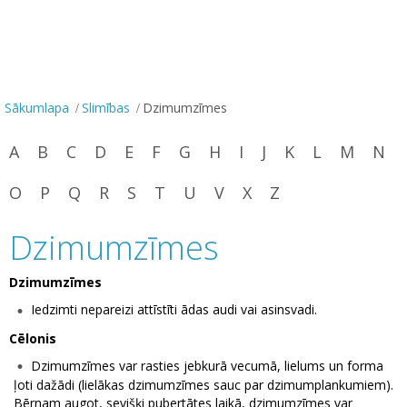
Sākumlapa
Slimības
Dzimumzīmes
A
B
C
D
E
F
G
H
I
J
K
L
M
N
O
P
Q
R
S
T
U
V
X
Z
Dzimumzīmes
Dzimumzīmes
Iedzimti nepareizi attīstīti ādas audi vai asinsvadi.
Cēlonis
Dzimumzīmes var rasties jebkurā vecumā, lielums un forma
ļoti dažādi (lielākas dzimumzīmes sauc par dzimumplankumiem).
Bērnam augot, sevišķi pubertātes laikā, dzimumzīmes var