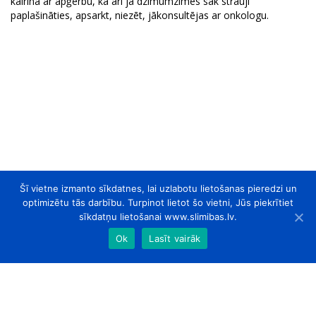
kairina ar apģērbu, kā arī ja dzimumzīmes sāk strauji
paplašināties, apsarkt, niezēt, jākonsultējas ar onkologu.
Šī vietne izmanto sīkdatnes, lai uzlabotu lietošanas pieredzi un
optimizētu tās darbību. Turpinot lietot šo vietni, Jūs piekrītiet
sīkdatņu lietošanai www.slimibas.lv.
Ok
Lasīt vairāk