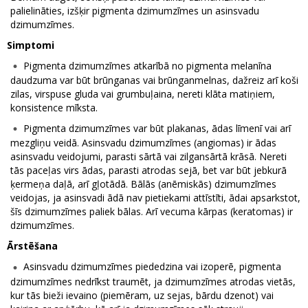
palielināties, izšķir pigmenta dzimumzīmes un asinsvadu
dzimumzīmes.
Simptomi
Pigmenta dzimumzīmes atkarībā no pigmenta melanīna
daudzuma var būt brūnganas vai brūnganmelnas, dažreiz arī koši
zilas, virspuse gluda vai grumbuļaina, nereti klāta matiņiem,
konsistence mīksta.
Pigmenta dzimumzīmes var būt plakanas, ādas līmenī vai arī
mezgliņu veidā. Asinsvadu dzimumzīmes (angiomas) ir ādas
asinsvadu veidojumi, parasti sārtā vai zilgansārtā krāsā. Nereti
tās paceļas virs ādas, parasti atrodas sejā, bet var būt jebkurā
ķermeņa daļā, arī gļotādā. Bālās (anēmiskās) dzimumzīmes
veidojas, ja asinsvadi ādā nav pietiekami attīstīti, ādai apsarkstot,
šīs dzimumzīmes paliek bālas. Arī vecuma kārpas (keratomas) ir
dzimumzīmes.
Ārstēšana
Asinsvadu dzimumzīmes piededzina vai izoperē, pigmenta
dzimumzīmes nedrīkst traumēt, ja dzimumzīmes atrodas vietās,
kur tās bieži ievaino (piemēram, uz sejas, bārdu dzenot) vai