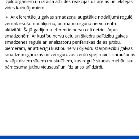
izpildorgāniem un izraisa atbildēs reakcijas uz ārējās un iekšējās
vides kairinājumiem.
Ar eferentāciju galvas smadzeņu augstākie nodalījumi regulē
zemāk esošo nodalījumu, arī maņu orgānu nervu centru
aktivitāti. Šajā gadījuma eferentie nervu ceļi neiziet ārpus
smadzenēm. Ar kustību nervu ceļu un šķiedru palīdzību galvas
smadzenes regulē arī analizatoru perifēriskās daļas jutību,
piemēram, ar attiecīgu kustību nervu šķiedru starpniecību galvas
smadzeņu garozas un zemgarozas centri spēj mainīt saraušanās
pakāpi diviem sīkiem muskulīšiem, kas regulē skaņas mehānisku
pārnesuma jutību vidusausī un līdz ar to arī dzirdi.