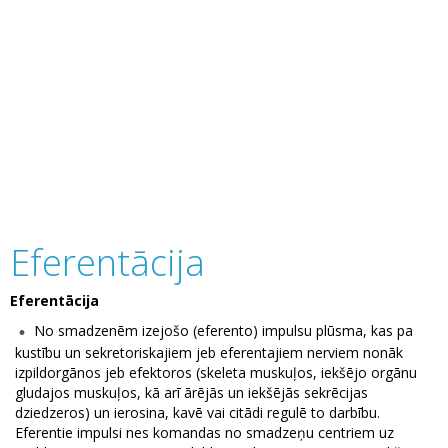
Eferentācija
Eferentācija
No smadzenēm izejošo (eferento) impulsu plūsma, kas pa
kustību un sekretoriskajiem jeb eferentajiem nerviem nonāk
izpildorgānos jeb efektoros (skeleta muskuļos, iekšējo orgānu
gludajos muskuļos, kā arī ārējās un iekšējās sekrēcijas
dziedzeros) un ierosina, kavē vai citādi regulē to darbību.
Eferentie impulsi nes komandas no smadzeņu centriem uz