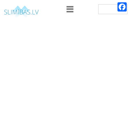
Faceb