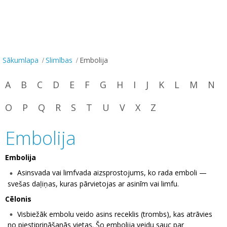
Sākumlapa
Slimības
Embolija
A
B
C
D
E
F
G
H
I
J
K
L
M
N
O
P
Q
R
S
T
U
V
X
Z
Embolija
Embolija
Asinsvada vai limfvada aizsprostojums, ko rada emboli —
svešas daļiņas, kuras pārvietojas ar asinīm vai limfu.
Cēlonis
Visbiežāk embolu veido asins receklis (trombs), kas atrāvies
no piestiprināšanās vietas. Šo embolija veidu sauc par