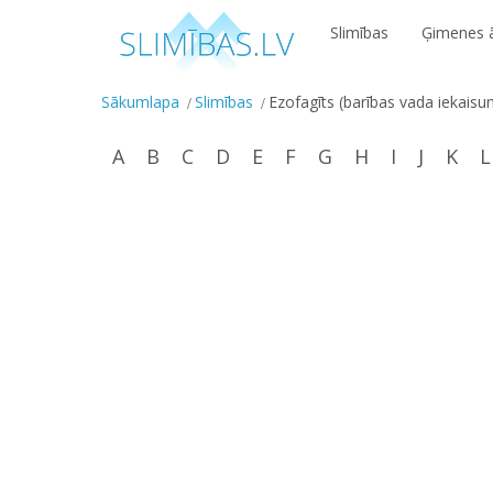
Slimības
Ģimenes ā
Sākumlapa
Slimības
Ezofagīts (barības vada iekaisu
A
B
C
D
E
F
G
H
I
J
K
L