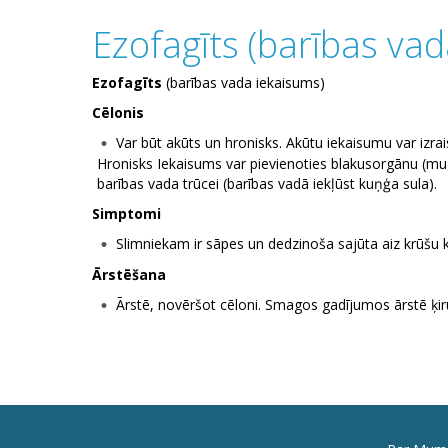
Ezofagīts (barības va
Ezofagīts
(barības vada iekaisums)
Cēlonis
Var būt akūts un hronisks. Akūtu iekaisumu var izrais
Hronisks Iekaisums var pievienoties blakusorgānu (mug
barības vada trūcei (barības vadā iekļūst kuņģa sula).
Simptomi
Slimniekam ir sāpes un dedzinoša sajūta aiz krūšu 
Ārstēšana
Ārstē, novēršot cēloni. Smagos gadījumos ārstē ķiru