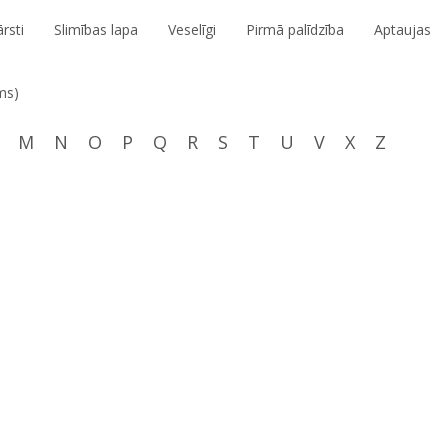
rsti
Slimības lapa
Veselīgi
Pirmā palīdzība
Aptaujas
ms)
M
N
O
P
Q
R
S
T
U
V
X
Z