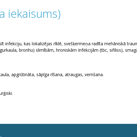
da iekaisums)
īt infekciju, kas lokalizējas rīklē, svešķermeņa radīta mehāniskā trauma
urkaula, bronhu) slimībām, hroniskām Infekcijām (tbc, sifiliss), sma
kaula, apgrūtināta, sāpīga rīšana, atraugas, vemšana.
rģiski.