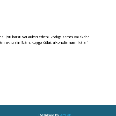
, ļoti karsti vai auksti ēdieni, kodīgs sārms vai skābe.
gām aknu slimībām, kuņģa čūlai, alkoholismam, kā arī
Designed by
ArtLab