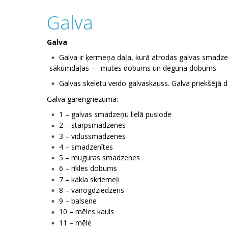
Galva
Galva
Galva ir ķermeņa daļa, kurā atrodas galvas smadze
sākumdaļas — mutes dobums un deguna dobums.
Galvas skeletu veido galvaskauss. Galva priekšējā
Galva garengriezumā:
1 – galvas smadzeņu lielā puslode
2 – starpsmadzenes
3 – vidussmadzenes
4 – smadzenītes
5 – muguras smadzenes
6 – rīkles dobums
7 – kakla skriemeļi
8 – vairogdziedzeris
9 – balsene
10 – mēles kauls
11 – mēle