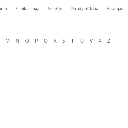
rsti
Slimības lapa
Veselīgi
Pirmā palīdzība
Aptaujas
M
N
O
P
Q
R
S
T
U
V
X
Z