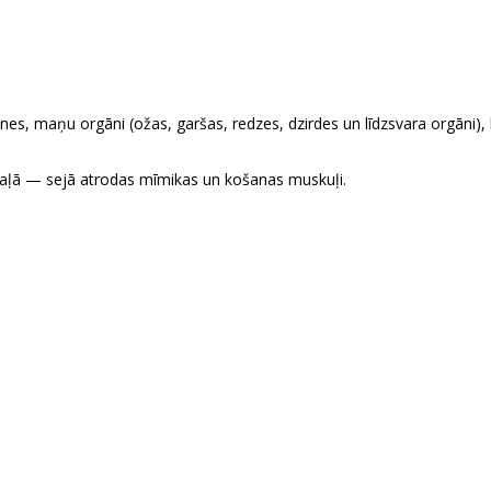
nes, maņu orgāni (ožas, garšas, redzes, dzirdes un līdzsvara orgāni
 daļā — sejā atrodas mīmikas un košanas muskuļi.