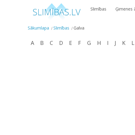
Slimības
Ģimenes ā
Sākumlapa
Slimības
Galva
A
B
C
D
E
F
G
H
I
J
K
L