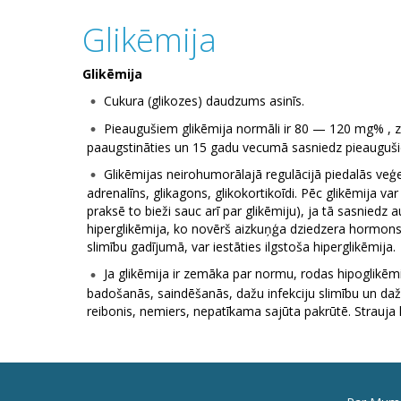
Glikēmija
Glikēmija
Cukura (glikozes) daudzums asinīs.
Pieaugušiem glikēmija normāli ir 80 — 120 mg% , zī
paaugstināties un 15 gadu vecumā sasniedz pieauguši
Glikēmijas neirohumorālajā regulācijā piedalās veģ
adrenalīns, glikagons, glikokortikoīdi. Pēc glikēmija v
praksē to bieži sauc arī par glikēmiju), ja tā sasniedz a
hiperglikēmija, ko novērš aizkuņģa dziedzera hormons i
slimību gadījumā, var iestāties ilgstoša hiperglikēmija.
Ja glikēmija ir zemāka par normu, rodas hipoglikēmi
badošanās, saindēšanās, dažu infekciju slimību un daž
reibonis, nemiers, nepatīkama sajūta pakrūtē. Strauja