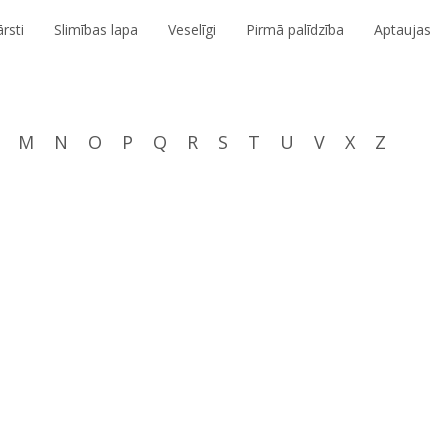
rsti
Slimības lapa
Veselīgi
Pirmā palīdzība
Aptaujas
M
N
O
P
Q
R
S
T
U
V
X
Z