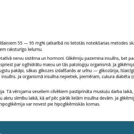
daiņiem 55 — 95 mg% (atkarībā no lietotās noteikšanas metodes skait
em raksturīgo lielumu.
etatīvā nervu sistēma un hormoni. Glikēmiju pazemina insulīns, bet pa
ar spriest par ogļhidrātu maiņu un tās patoloģiju organismā. Ja glikēm
ugstu pakāpi, sākas glikozes izdalīšanās ar urīnu — glikozūrija, īslaicīg
nsulīns. Ja organismā insulīna nepietiek, piemēram, cukura diabēta (cuk
ja. Tā vērojama veseliem cilvēkiem pastiprināta muskuļu darba laikā, s
u aknu slimību laikā, kā arī pēc pārāk lielām insulīna devām. Ja glik
 hipoglikēmija var novest pie hipoglikēmiskās komas.