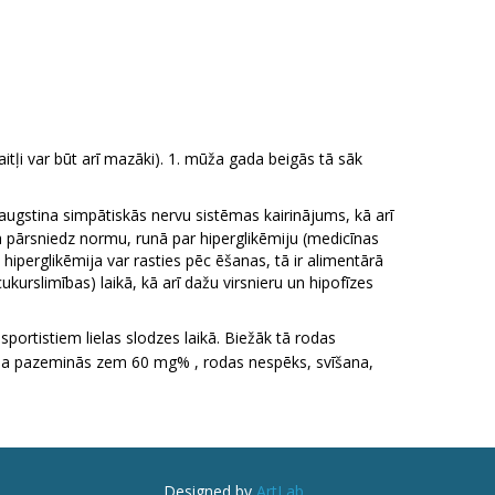
ļi var būt arī mazāki). 1. mūža gada beigās tā sāk
augstina simpātiskās nervu sistēmas kairinājums, kā arī
ija pārsniedz normu, runā par hiperglikēmiju (medicīnas
i hiperglikēmija var rasties pēc ēšanas, tā ir alimentārā
urslimības) laikā, kā arī dažu virsnieru un hipofīzes
portistiem lielas slodzes laikā. Biežāk tā rodas
ēmija pazeminās zem 60 mg% , rodas nespēks, svīšana,
Designed by
ArtLab