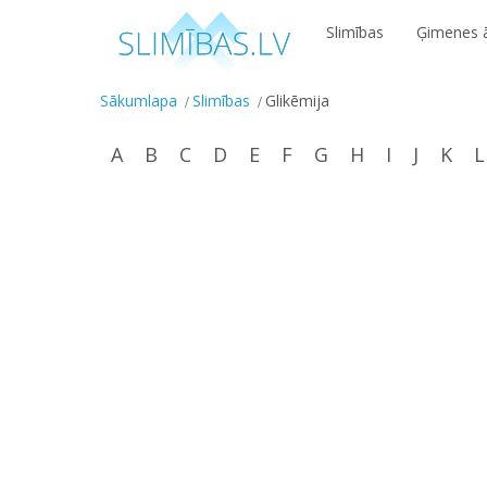
Slimības
Ģimenes ā
Sākumlapa
Slimības
Glikēmija
A
B
C
D
E
F
G
H
I
J
K
L