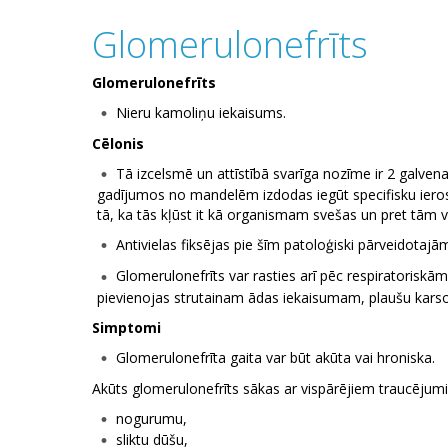
Glomerulonefrīts
Glomerulonefrīts
Nieru kamoliņu iekaisums.
Cēlonis
Tā izcelsmē un attīstībā svarīga nozīme ir 2 galvena
gadījumos no mandelēm izdodas iegūt specifisku ierosin
tā, ka tās kļūst it kā organismam svešas un pret tām ve
Antivielas fiksējas pie šīm patoloģiski pārveidotaj
Glomerulonefrīts var rasties arī pēc respiratoriskām
pievienojas strutainam ādas iekaisumam, plaušu karsoni
Simptomi
Glomerulonefrīta gaita var būt akūta vai hroniska.
Akūts glomerulonefrīts sākas ar vispārējiem traucējum
nogurumu,
sliktu dūšu,