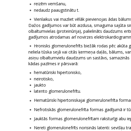
reizēm vemšanu,
nedaudz paaugstinātu t.
Vienlaikus vai mazliet vēlāk pievienojas ādas bālum
Dažos gadījumos var būt aizdusa, smaguma sajūta sirds
olbaltumvielas (proteinūrija), palielināts daudzums eritr
gadījumos atrodamas arī novirzes elektrokardiogramm
Hronisks glomerulonefrīts biežāk rodas pēc akūta gl
neliela tūska sejā vai citās ķermeņa daļās, bālums, v
asiņu olbaltumvielu daudzums un sastāvs, samazinās al
kādas pazīmes ir pārsvarā:
hematūriski hipertonisko,
neirotisko,
jaukto
latento glomerulonefrītu.
Hematūriski hipertoniskajai glomerulonefrīta formai r
Nefrotiskās glomerulonefrīta formas gadījumā ir tū
Jauktās formas glomerulonefrītam raksturīgi abu i
Nereti glomerulonefrīts norisinās latenti: sevišķu tr