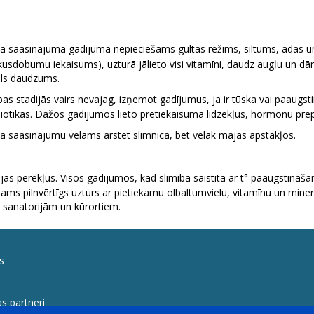
ta saasinājuma gadījumā nepieciešams gultas režīms, siltums, ādas u
akusdobumu iekaisums), uzturā jālieto visi vitamīni, daudz augļu un d
sāls daudzums.
ības stadijās vairs nevajag, izņemot gadījumus, ja ir tūska vai paaug
biotikas. Dažos gadījumos lieto pretiekaisuma līdzekļus, hormonu prep
a saasinājumu vēlams ārstēt slimnīcā, bet vēlāk mājas apstākļos.
as perēkļus. Visos gadījumos, kad slimība saistīta ar t° paaugstināšanos
iešams pilnvērtīgs uzturs ar pietiekamu olbaltumvielu, vitamīnu un min
 sanatorijām un kūrortiem.
s
s partneri