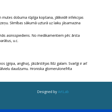
n mutes dobuma rūpīga kopšana, jālikvidē infekcijas
ārzeņu. Slimības sākumā uzturā uz laiku jāsamazina
stinās asinsspiediens. No medikamentiem pēc ārsta
arātus, u.c.
 (gripa, angīna), jāizārstējas līdz galam. Svarīgi ir arī
erālvielu daudzumu. Hroniska glomerulonefrīta
Designed by
ArtLab