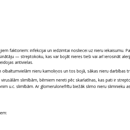
jiem faktoriem: infekcijai un iedzimtai nosliecei uz nieru iekaisumu. 
ātāju — streptokoku, kas var bojāt nieres tieši vai arī ierosināt aler
idojas antivielas.
ām olbaltumvielām nieru kamoliņos un tos bojā, sākas nieru darbības t
 virusālām slimībām, bērniem nereti pēc skarlatīnas, kas pati ir strep
m u.c. slimībām. Ar glomerulonefrītu biežāk slimo nieru slimnieku asi
iem: