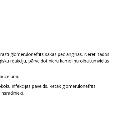
Parasti glomerulonefrīts sākas pēc angīnas. Nereti tādos
ģisku reakciju, pārveidot nieru kamoliņu olbaltumvielas
raucējumi.
tokoku infekcijas paveids. Retāk glomerulonefrīts
nsradinieki.