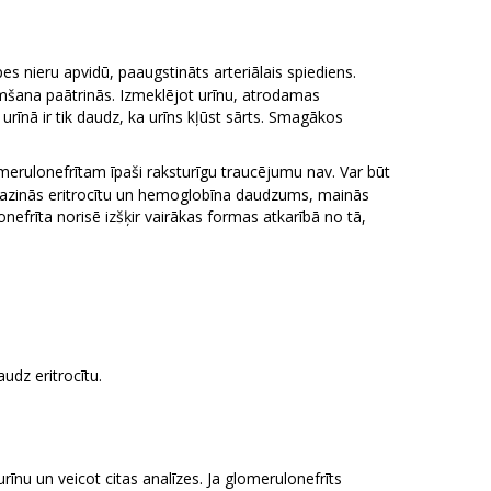
s nieru apvidū, paaugstināts arteriālais spiediens.
imšana paātrinās. Izmeklējot urīnu, atrodamas
u urīnā ir tik daudz, ka urīns kļūst sārts. Smagākos
merulonefrītam īpaši raksturīgu traucējumu nav. Var būt
samazinās eritrocītu un hemoglobīna daudzums, mainās
efrīta norisē izšķir vairākas formas atkarībā no tā,
udz eritrocītu.
rīnu un veicot citas analīzes. Ja glomerulonefrīts