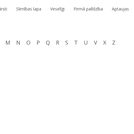
rsti
Slimības lapa
Veselīgi
Pirmā palīdzība
Aptaujas
M
N
O
P
Q
R
S
T
U
V
X
Z