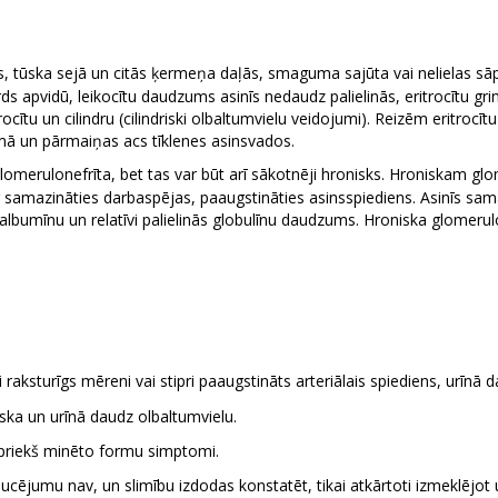
s, tūska sejā un citās ķermeņa daļās, smaguma sajūta vai nelielas sāpe
 apvidū, leikocītu daudzums asinīs nedaudz palielinās, eritrocītu gr
ocītu un cilindru (cilindriski olbaltumvielu veidojumi). Reizēm eritrocīt
ā un pārmaiņas acs tīklenes asinsvados.
omerulonefrīta, bet tas var būt arī sākotnēji hronisks. Hroniskam glo
ar samazināties darbaspējas, paaugstināties asinsspiediens. Asinīs 
bumīnu un relatīvi palielinās globulīnu daudzums. Hroniska glomerulon
aksturīgs mēreni vai stipri paaugstināts arteriālais spiediens, urīnā da
ska un urīnā daudz olbaltumvielu.
epriekš minēto formu simptomi.
aucējumu nav, un slimību izdodas konstatēt, tikai atkārtoti izmeklējot u