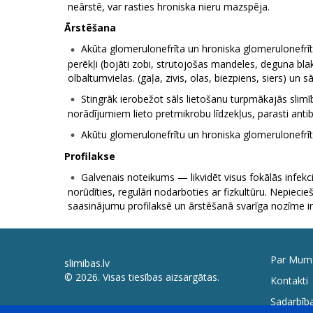
neārstē, var rasties hroniska nieru mazspēja.
Ārstēšana
Akūta glomerulonefrīta un hroniska glomerulonefrī
perēkļi (bojāti zobi, strutojošas mandeles, deguna bl
olbaltumvielas. (gaļa, zivis, olas, biezpiens, siers) un 
Stingrāk ierobežot sāls lietošanu turpmākajās slim
norādījumiem lieto pretmikrobu līdzekļus, parasti anti
Akūtu glomerulonefrītu un hroniska glomerulonefrīt
Profilakse
Galvenais noteikums — likvidēt visus fokālās infekcij
norūdīties, regulāri nodarboties ar fizkultūru. Nepiec
saasinājumu profilaksē un ārstēšanā svarīga nozīme ir
Par Mum
slimibas.lv
© 2026. Visas tiesības aizsargātas.
Kontakti
Sadarbība