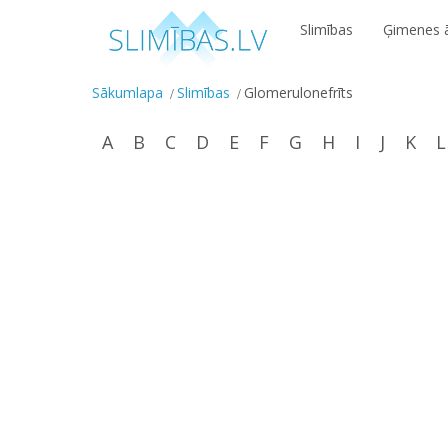
Slimības
Ģimenes ā
Sākumlapa
Slimības
Glomerulonefrīts
A
B
C
D
E
F
G
H
I
J
K
L