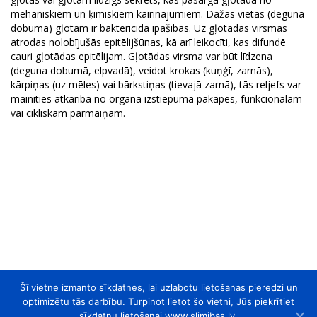
mehāniskiem un ķīmiskiem kairinājumiem. Dažās vietās (deguna
dobumā) gļotām ir baktericīda īpašības. Uz gļotādas virsmas
atrodas nolobījušās epitēlijšūnas, kā arī leikocīti, kas difundē
cauri gļotādas epitēlijam. Gļotādas virsma var būt līdzena
(deguna dobumā, elpvadā), veidot krokas (kuņģī, zarnās),
kārpiņas (uz mēles) vai bārkstiņas (tievajā zarnā), tās reljefs var
mainīties atkarībā no orgāna izstiepuma pakāpes, funkcionālām
vai cikliskām pārmaiņām.
Šī vietne izmanto sīkdatnes, lai uzlabotu lietošanas pieredzi un
optimizētu tās darbību. Turpinot lietot šo vietni, Jūs piekrītiet
sīkdatņu lietošanai www.slimibas.lv.