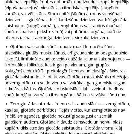
plakanais epitēlijs (mutes dobumā), daudzrindu skropstiņepitēlijs
(elpošanas ceļos), vienkārtas cilindriskais epitēlijs (kuņģī un
zarnās), vai vēl citāds. Starp epitēlijšūnām atrodas vienšūnas
dziedzeri — gļotšūnas, bet daudzšūnu dziedzeri var būt gļotāda
saistaudos (kuņģī, zarnās), zemgļotādas saistaudos (barības
vadā, divpadsmitpirkstu zarnā) vai pat ārpus orgāna, kurā tie
atveras (aknas, aizkuņģa dziedzeris, siekalu dziedzeri).
Gļotāda saistaudu slānī ir daudz mazdiferencētu šūnu,
atsevišķas gludās muskuļšūnas, arī graudainie un bezgraudainie
leikocīti, limfoidālie audi te veido dažāda lieluma sakopojumus —
limfoidālos folikulus, kas ir gan pa vienam, gan grupās.
Kolagēnšķiedru kūlīši, prekolagēnšķiedras un elastīgās šķiedras
gļotāda saistaudos ir ļoti tievas. Gļotāda muskuļslānis robežojas
ar zemgļotādu un veido vienu vai vairākas gan gareniskas, gan
cirkulāras kārtas. Gļotādas muskuļslānis labi izveidots barības
vadā, kuņģī un zarnās, citos orgānos šāda atsevišķa slāņa nav.
Zem gļotādas atrodas irdeno saistaudu slānis — zemgļotāda,
kas ļauj gļotāda pārbīdīties. Tajās vietās, kur zemgļotādas nav
(mēlē, smaganās), gļotāda nekustīgi saaugusi ar zemāk
guļošiem audiem. Gļotāda ir daudz asinsvadu un nervu, plašs
kapilāru tīkls atrodas gļotāda saistaudos. Gļotāda virsmu klāj
gļotas vai gļotām līdzīgs sekrēts, kas pasargā gļotāda no