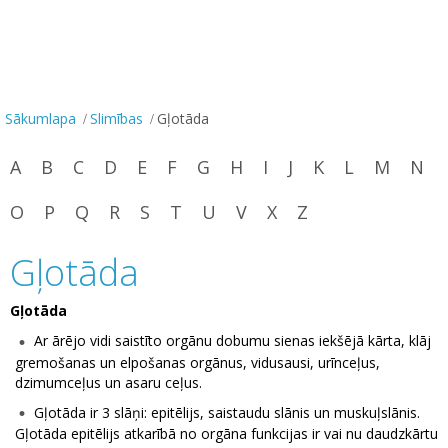
Sākumlapa
Slimības
Gļotāda
A
B
C
D
E
F
G
H
I
J
K
L
M
N
O
P
Q
R
S
T
U
V
X
Z
Gļotāda
Gļotāda
Ar ārējo vidi saistīto orgānu dobumu sienas iekšējā kārta, klāj
gremošanas un elpošanas orgānus, vidusausi, urīnceļus,
dzimumceļus un asaru ceļus.
Gļotāda ir 3 slāņi: epitēlijs, saistaudu slānis un muskuļslānis.
Gļotāda epitēlijs atkarībā no orgāna funkcijas ir vai nu daudzkārtu