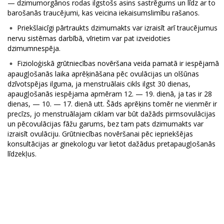
— dzimumorgānos rodas ilgstošs asins sastrēgums un līdz ar to
barošanās traucējumi, kas veicina iekaisumslimību rašanos.
Priekšlaicīgi pārtraukts dzimumakts var izraisīt arī traucējumus
nervu sistēmas darbībā, vīrietim var pat izveidoties
dzimumnespēja.
Fizioloģiskā grūtniecības novēršana veida pamatā ir iespējamā
apaugļošanās laika aprēķināšana pēc ovulācijas un olšūnas
dzīvotspējas ilguma, ja menstruālais cikls ilgst 30 dienas,
apaugļošanās iespējama apmēram 12. — 19. dienā, ja tas ir 28
dienas, — 10. — 17. dienā utt. Šāds aprēķins tomēr ne vienmēr ir
precīzs, jo menstruālajam ciklam var būt dažāds pirmsovulācijas
un pēcovulācijas fāžu garums, bez tam pats dzimumakts var
izraisīt ovulāciju. Grūtniecības novēršanai pēc iepriekšējas
konsultācijas ar ginekologu var lietot dažādus pretapaugļošanās
līdzekļus.