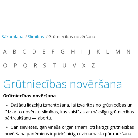
Sākumlapa
Slimības
Grūtniecības novēršana
A
B
C
D
E
F
G
H
I
J
K
L
M
N
O
P
Q
R
S
T
U
V
X
Z
Grūtniecības novēršana
Grūtniecības novēršana
Dažādu līdzekļu izmantošana, lai izvairītos no grūtniecības un
līdz ar to novērstu slimības, kas saistītas ar mākslīgu grūtniecības
pārtraukšanu — abortu.
Gan sievietes, gan vīrieša organismam ļoti kaitīgs grūtniecības
novēršana paņēmiens ir priekšlaicīga dzimumakta pārtraukšana