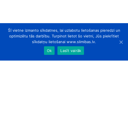
Šī vietne izmanto sīkdatnes, lai uzlabotu lietošanas pieredzi un
optimizētu tās darbību. Turpinot lietot šo vietni, Jūs piekrītiet
sīkdatņu lietošanai www.slimibas.lv.
Ok
Lasīt vairāk
slimibas.lv
© 2026. Visas tiesības aizsargātas.
Par Mums
Kontakti
Sadarbības partneri