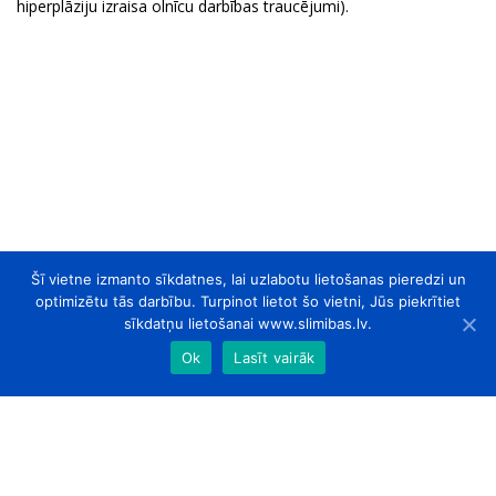
hiperplāziju izraisa olnīcu darbības traucējumi).
Šī vietne izmanto sīkdatnes, lai uzlabotu lietošanas pieredzi un
optimizētu tās darbību. Turpinot lietot šo vietni, Jūs piekrītiet
sīkdatņu lietošanai www.slimibas.lv.
Ok
Lasīt vairāk
slimibas.lv
© 2026. Visas tiesības aizsargātas.