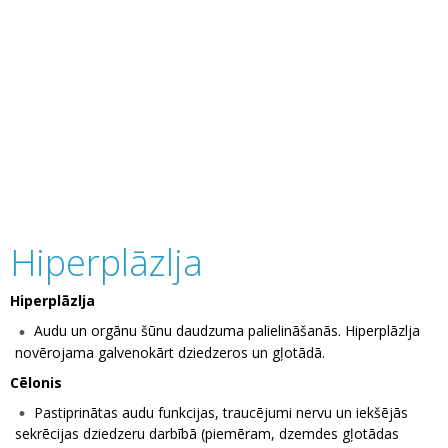
Hiperplāzlja
Hiperplāzlja
Audu un orgānu šūnu daudzuma palielināšanās. Hiperplāzlja
novērojama galvenokārt dziedzeros un gļotādā.
Cēlonis
Pastiprinātas audu funkcijas, traucējumi nervu un iekšējās
sekrēcijas dziedzeru darbībā (piemēram, dzemdes gļotādas