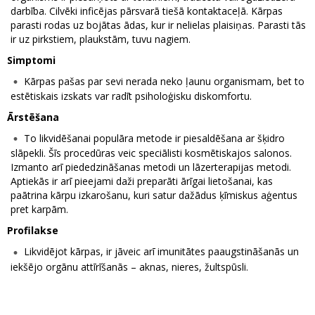
darbība. Cilvēki inficējas pārsvarā tiešā kontaktaceļā. Kārpas
parasti rodas uz bojātas ādas, kur ir nelielas plaisiņas. Parasti tās
ir uz pirkstiem, plaukstām, tuvu nagiem.
Simptomi
Kārpas pašas par sevi nerada neko ļaunu organismam, bet to
estētiskais izskats var radīt psiholoģisku diskomfortu.
Ārstēšana
To likvidēšanai populāra metode ir piesaldēšana ar šķidro
slāpekli. Šīs procedūras veic speciālisti kosmētiskajos salonos.
Izmanto arī piededzināšanas metodi un lāzerterapijas metodi.
Aptiekās ir arī pieejami daži preparāti ārīgai lietošanai, kas
paātrina kārpu izkarošanu, kuri satur dažādus ķīmiskus aģentus
pret karpām.
Profilakse
Likvidējot kārpas, ir jāveic arī imunitātes paaugstināšanās un
iekšējo orgānu attīrīšanās – aknas, nieres, žultspūsli.