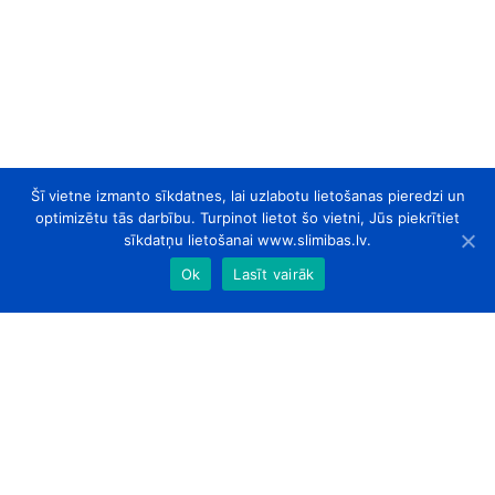
Šī vietne izmanto sīkdatnes, lai uzlabotu lietošanas pieredzi un
optimizētu tās darbību. Turpinot lietot šo vietni, Jūs piekrītiet
sīkdatņu lietošanai www.slimibas.lv.
Ok
Lasīt vairāk
slimibas.lv
© 2026. Visas tiesības aizsargātas.
Par Mums