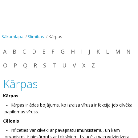
Sākumlapa
Slimības
Kārpas
A
B
C
D
E
F
G
H
I
J
K
L
M
N
O
P
Q
R
S
T
U
V
X
Z
Kārpas
Kārpas
Kārpas ir ādas bojājums, ko izraisa vīrusa infekcija jeb cilvēka
papilomas vīruss.
Cēlonis
Inficēties var cilvēki ar pavājinātu imūnsistēmu, un kam
organisms ir piesārņots ar toksīniem, traucēta vairogdziedzera