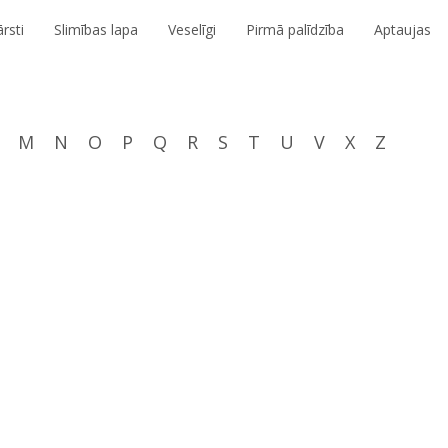
rsti
Slimības lapa
Veselīgi
Pirmā palīdzība
Aptaujas
M
N
O
P
Q
R
S
T
U
V
X
Z