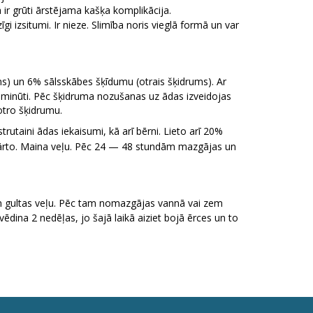
ā ir grūti ārstējama kašķa komplikācija.
gi izsitumi. Ir nieze. Slimība noris vieglā formā un var
ms) un 6% sālsskābes šķīdumu (otrais šķidrums). Ar
5 minūti. Pēc šķidruma nozušanas uz ādas izveidojas
otro šķidrumu.
utaini ādas iekaisumi, kā arī bērni. Lieto arī 20%
kārto. Maina veļu. Pēc 24 — 48 stundām mazgājas un
 un gultas veļu. Pēc tam nomazgājas vannā vai zem
ēdina 2 nedēļas, jo šajā laikā aiziet bojā ērces un to