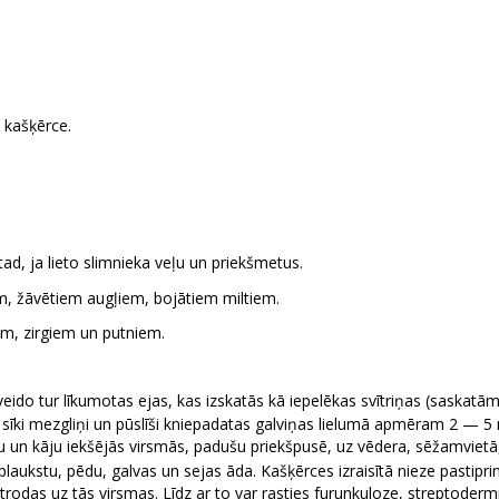
a kašķērce.
 tad, ja lieto slimnieka veļu un priekšmetus.
m, žāvētiem augļiem, bojātiem miltiem.
iem, zirgiem un putniem.
eido tur līkumotas ejas, kas izskatās kā iepelēkas svītriņas (saskatāma
i sīki mezgliņi un pūslīši kniepadatas galviņas lielumā apmēram 2 — 5 
u un kāju iekšējās virsmās, padušu priekšpusē, uz vēdera, sēžamvietā,
ukstu, pēdu, galvas un sejas āda. Kašķērces izraisītā nieze pastiprin
trodas uz tās virsmas. Līdz ar to var rasties furunkuloze, streptodermi