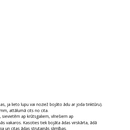
s, ja lieto lupu vai noziež bojāto ādu ar joda tinktūru).
mm, attālumā cits no cita.
 sievietēm ap krūtsgaliem, vīriešiem ap
ās vakaros. Kasoties tiek bojāta ādas virskārta, ādā
ja un citas ādas strutainās slimības.