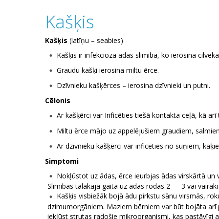
Kašķis
Kašķis
(latīņu – seabies)
Kašķis ir infekcioza ādas slimība, ko ierosina cilvēk
Graudu kašķi ierosina miltu ērce.
Dzīvnieku kašķērces – ierosina dzīvnieki un putni.
Cēlonis
Ar kašķērci var Inficēties tiešā kontakta ceļā, kā arī
Miltu ērce mājo uz appelējušiem graudiem, salmie
Ar dzīvnieku kašķērci var inficēties no suņiem, kaķ
Simptomi
Nokļūstot uz ādas, ērce ieurbjas ādas virskārtā un v
Slimības tālākajā gaitā uz ādas rodas 2 — 3 vai vairāk
Kašķis visbiežāk bojā ādu pirkstu sānu virsmās, rok
dzimumorgāniem. Maziem bērniem var būt bojāta arī pla
iekļūst strutas radošie mikroorganismi, kas pastāvīgi a