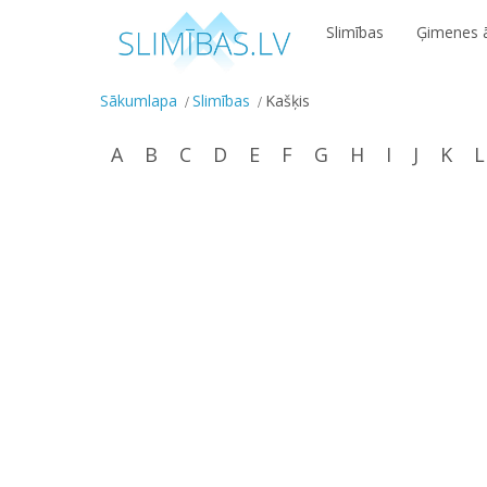
Slimības
Ģimenes ā
Sākumlapa
Slimības
Kašķis
A
B
C
D
E
F
G
H
I
J
K
L