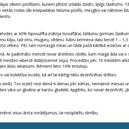
lājas sīkiem pūslīšiem, kuriem plīstot izdalās dzidrs, lipīgs šķidrums. T
ietās rodas sīki kniepadatas lieluma pūslīši, mezgliņi vai nātrenei līdzī
 avotu.
todes ar 60% hiposulfīta (nātrija tiosulfāta) šķīdumu (pirmais šķidru
ienu kāju, tad otru, muguru, vēderu. Katru ķermeņa daļu berzē 1 – 1,
kārto vēlreiz. Pēc tam nomazgā rokas un tādā pašā kārtībā ieziežas ar 
r paātrināto metodi nevar ārstēties cilvēki, kam maiga āda vai ir str
10 minūtes ieberzē ādā(izņemot seju). Procedūru pēc 10 minūtēm at
utaini ādas iekaisumi. Bērniem lieto 10% emulsiju.
 vai kolektīva locekļi, kā arī lai kārtīgi tiktu dezinficētas drēbes.
a ziedi). Tos ieziež reizi dienā 6 dienas pēc kārtas, nemainot miesas
s vāra un gludina ar karstu gludekli. Apģērbs, ko nevar dezinficēt, jāv
evērot visus ārsta norādījumus, lai neizplatītu slimību.