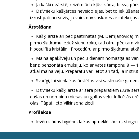
Ja kašķi neārstē, reizēm āda kļūst sārta, bieza, pārk
Dzīvnieku kašķērces neveido ejas, bet to iekļūšanas v
izzust pati no sevis, ja vairs nav saskares ar infekcijas
Ārstēšana
Kašķi ārstē arī pēc paātrinātās (M. Demjanoviča) me
pirmo šķidrumu ieziež vienu roku, tad otru, pēc tam v
hiposulfīta kristāliņi. Procedūru ar pirmo šķidrumu at
Maina apakšveļu un pēc 3 dienām nomazgājas vannā. A
benzilbenzonāta emulsiju, ko ar vates tamponu 8 — 
atkal maina veļu. Preparātu var lietot arī tad, ja ir str
Svarīgi, lai vienlaikus ārstētos visi saslimušie ģimenes
Dzīvnieku kašķi ārstē ar sēra preparātiem (33% sēr
dušas un nomaina miesas un gultas veļu. Inficētās drēbe
olas. Tāpat lieto Vilkinsona ziedi.
Profilakse
Ievērot ādas higiēnu, laikus apmeklēt ārstu, stingri i