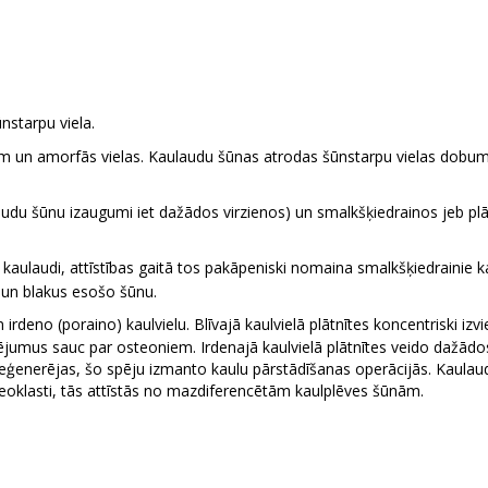
nstarpu viela.
m un amorfās vielas. Kaulaudu šūnas atrodas šūnstarpu vielas dobumo
laudu šūnu izaugumi iet dažādos virzienos) un smalkšķiedrainos jeb plātn
e kaulaudi, attīstības gaitā tos pakāpeniski nomaina smalkšķiedrainie 
u un blakus esošo šūnu.
irdeno (poraino) kaulvielu. Blīvajā kaulvielā plātnītes koncentriski i
jumus sauc par osteoniem. Irdenajā kaulvielā plātnītes veido dažādos 
ģenerējas, šo spēju izmanto kaulu pārstādīšanas operācijās. Kaulaudu
eoklasti, tās attīstās no mazdiferencētām kaulplēves šūnām.