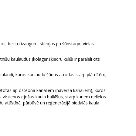
s, bet to izaugumi stiepjas pa šūnstarpu vielas
īšu kaulaudus (kolagēnšķiedru kūlīši ir paralēli cits
kaulaudi, kuros kaulaudu šūnas atrodas starp plātnītēm,
zvietotas ap osteona kanāliem (haversa kanāliem), kuros
virzienos ejošus kaula baļķīšus, starp kuriem nelielos
 attīstībā, pārbūvē un reģenerācijā piedalās kaula