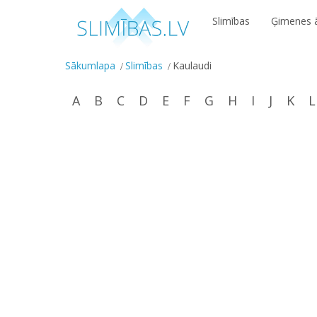
Slimības
Ģimenes ā
Sākumlapa
Slimības
Kaulaudi
A
B
C
D
E
F
G
H
I
J
K
L