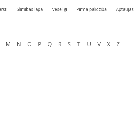
rsti
Slimības lapa
Veselīgi
Pirmā palīdzība
Aptaujas
M
N
O
P
Q
R
S
T
U
V
X
Z