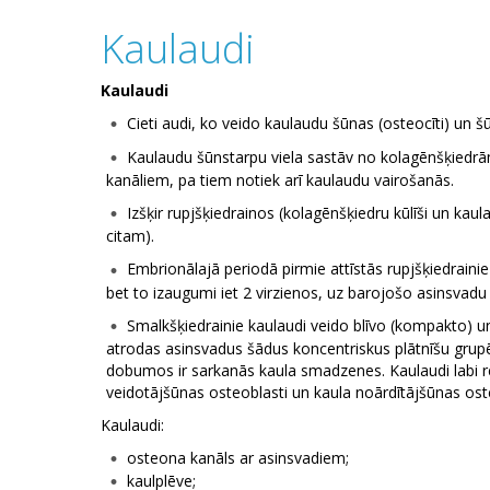
Kaulaudi
Kaulaudi
Cieti audi, ko veido kaulaudu šūnas (osteocīti) un šū
Kaulaudu šūnstarpu viela sastāv no kolagēnšķiedrā
kanāliem, pa tiem notiek arī kaulaudu vairošanās.
Izšķir rupjšķiedrainos (kolagēnšķiedru kūlīši un kau
citam).
Embrionālajā periodā pirmie attīstās rupjšķiedraini
bet to izaugumi iet 2 virzienos, uz barojošo asinsvad
Smalkšķiedrainie kaulaudi veido blīvo (kompakto) un 
atrodas asinsvadus šādus koncentriskus plātnīšu grupē
dobumos ir sarkanās kaula smadzenes. Kaulaudi labi re
veidotājšūnas osteoblasti un kaula noārdītājšūnas ost
Kaulaudi:
osteona kanāls ar asinsvadiem;
kaulplēve;