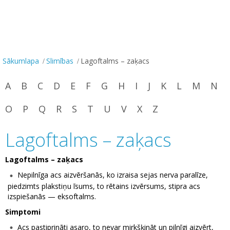
Sākumlapa
Slimības
Lagoftalms – zaķacs
A
B
C
D
E
F
G
H
I
J
K
L
M
N
O
P
Q
R
S
T
U
V
X
Z
Lagoftalms – zaķacs
Lagoftalms – zaķacs
Nepilnīga acs aizvēršanās, ko izraisa sejas nerva paralīze,
piedzimts plakstiņu īsums, to rētains izvērsums, stipra acs
izspiešanās — eksoftalms.
Simptomi
Acs pastiprināti asaro, to nevar mirkšķināt un pilnīgi aizvērt,