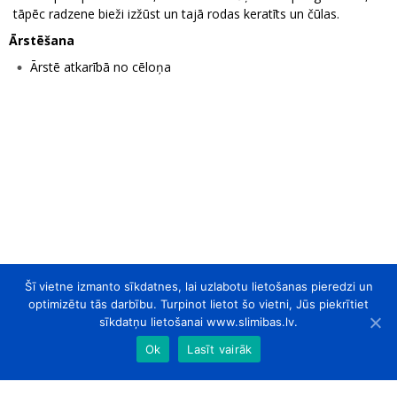
tāpēc radzene bieži izžūst un tajā rodas keratīts un čūlas.
Ārstēšana
Ārstē atkarībā no cēloņa
Šī vietne izmanto sīkdatnes, lai uzlabotu lietošanas pieredzi un
optimizētu tās darbību. Turpinot lietot šo vietni, Jūs piekrītiet
sīkdatņu lietošanai www.slimibas.lv.
Ok
Lasīt vairāk