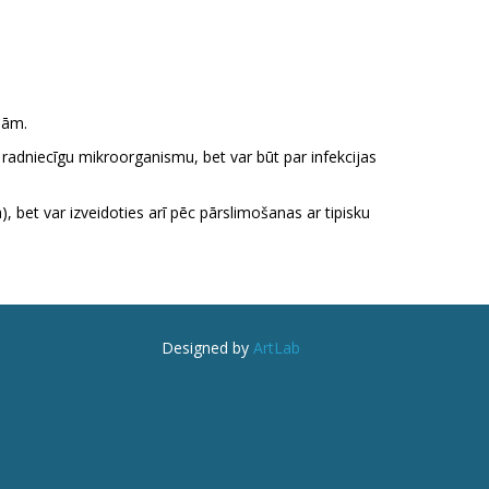
bām.
u radniecīgu mikroorganismu, bet var būt par infekcijas
, bet var izveidoties arī pēc pārslimošanas ar tipisku
Designed by
ArtLab