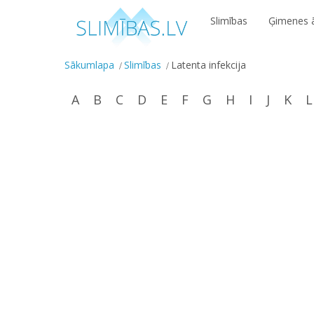
Slimības
Ģimenes ā
Sākumlapa
Slimības
Latenta infekcija
A
B
C
D
E
F
G
H
I
J
K
L