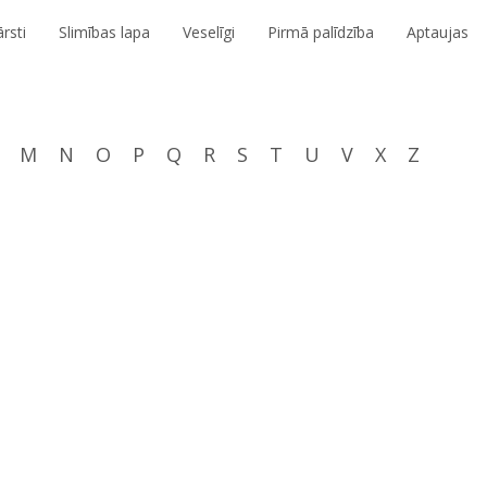
rsti
Slimības lapa
Veselīgi
Pirmā palīdzība
Aptaujas
M
N
O
P
Q
R
S
T
U
V
X
Z