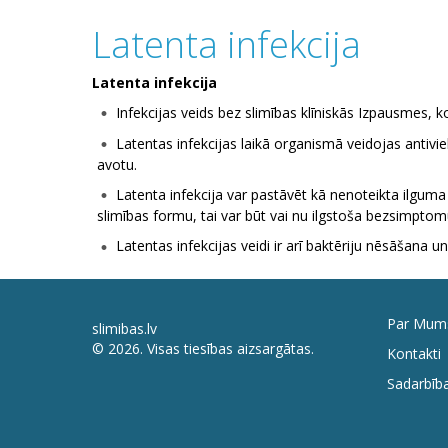
Latenta infekcija
Latenta infekcija
Infekcijas veids bez slimības klīniskās Izpausmes, k
Latentas infekcijas laikā organismā veidojas antivie
avotu.
Latenta infekcija var pastāvēt kā nenoteikta ilguma 
slimības formu, tai var būt vai nu ilgstoša bezsimptomu 
Latentas infekcijas veidi ir arī baktēriju nēsāšana u
Par Mum
slimibas.lv
© 2026. Visas tiesības aizsargātas.
Kontakti
Sadarbība