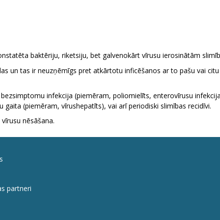
onstatēta baktēriju, riketsiju, bet galvenokārt vīrusu ierosinātām slimī
las un tas ir neuzņēmīgs pret atkārtotu inficēšanos ar to pašu vai cit
bezsimptomu infekcija (piemēram, poliomielīts, enterovīrusu infekcija)
gaita (piemēram, vīrushepatīts), vai arī periodiski slimības recidīvi.
n vīrusu nēsāšana.
s
s partneri