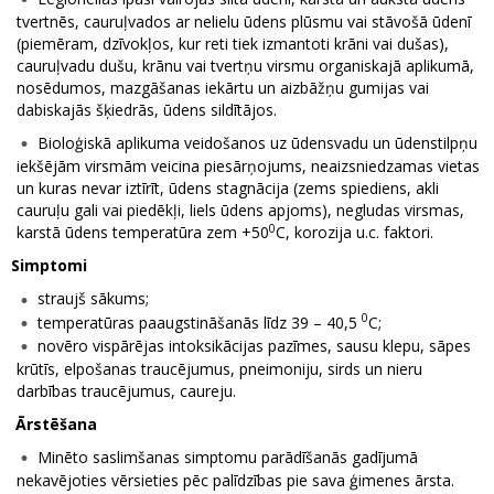
tvertnēs, cauruļvados ar nelielu ūdens plūsmu vai stāvošā ūdenī
(piemēram, dzīvokļos, kur reti tiek izmantoti krāni vai dušas),
cauruļvadu dušu, krānu vai tvertņu virsmu organiskajā aplikumā,
nosēdumos, mazgāšanas iekārtu un aizbāžņu gumijas vai
dabiskajās šķiedrās, ūdens sildītājos.
Bioloģiskā aplikuma veidošanos uz ūdensvadu un ūdenstilpņu
iekšējām virsmām veicina piesārņojums, neaizsniedzamas vietas
un kuras nevar iztīrīt, ūdens stagnācija (zems spiediens, akli
cauruļu gali vai piedēkļi, liels ūdens apjoms), negludas virsmas,
0
karstā ūdens temperatūra zem +50
C, korozija u.c. faktori.
Simptomi
straujš sākums;
0
temperatūras paaugstināšanās līdz 39 – 40,5
C;
novēro vispārējas intoksikācijas pazīmes, sausu klepu, sāpes
krūtīs, elpošanas traucējumus, pneimoniju, sirds un nieru
darbības traucējumus, caureju.
Ārstēšana
Minēto saslimšanas simptomu parādīšanās gadījumā
nekavējoties vērsieties pēc palīdzības pie sava ģimenes ārsta.