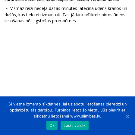
Vismaz reizi nedēļā dažas minūtes jātecina ūdens krānos un
dušās, kas tiek reti izmantoti. Tas jādara arī ikreiz pirms ūdens
lietošanas pēc ilgstošas prombūtnes.
Šī vietne izmanto sīkdatnes, lai uzlabotu lietošanas pieredzi un
optimizētu tās darbību. Turpinot lietot šo vietni, Jūs piekrītiet
sīkdatņu lietošanai www.slimibas.lv.
Ok
Lasīt vairāk