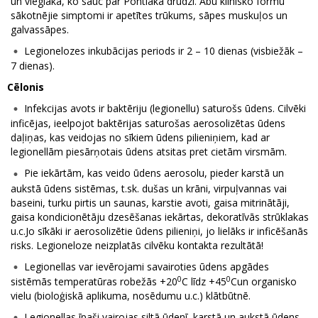
un vieglāka, ko sauc par Pontiaka drudzi. Abu klīnisko formu
sākotnējie simptomi ir apetītes trūkums, sāpes muskuļos un
galvassāpes.
Legionelozes inkubācijas periods ir 2 – 10 dienas (visbiežāk –
7 dienas).
Cēlonis
Infekcijas avots ir baktēriju (legionellu) saturošs ūdens. Cilvēki
inficējas, ieelpojot baktērijas saturošas aerosolizētas ūdens
daļiņas, kas veidojas no sīkiem ūdens pilieniņiem, kad ar
legionellām piesārņotais ūdens atsitas pret cietām virsmām.
Pie iekārtām, kas veido ūdens aerosolu, pieder karstā un
aukstā ūdens sistēmas, t.sk. dušas un krāni, virpuļvannas vai
baseini, turku pirtis un saunas, karstie avoti, gaisa mitrinātāji,
gaisa kondicionētāju dzesēšanas iekārtas, dekoratīvās strūklakas
u.c.Jo sīkāki ir aerosolizētie ūdens pilieniņi, jo lielāks ir inficēšanās
risks. Legioneloze neizplatās cilvēku kontakta rezultātā!
Legionellas var ievērojami savairoties ūdens apgādes
0
0
sistēmās temperatūras robežās +20
C līdz +45
Cun organisko
vielu (bioloģiskā aplikuma, nosēdumu u.c.) klātbūtnē.
Legionellas īpaši vairojas siltā ūdenī, karstā un aukstā ūdens