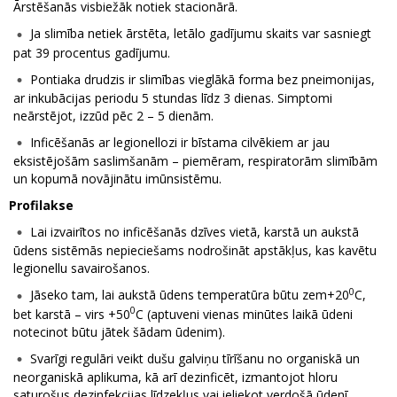
Ārstēšanās visbiežāk notiek stacionārā.
Ja slimība netiek ārstēta, letālo gadījumu skaits var sasniegt
pat 39 procentus gadījumu.
Pontiaka drudzis ir slimības vieglākā forma bez pneimonijas,
ar inkubācijas periodu 5 stundas līdz 3 dienas. Simptomi
neārstējot, izzūd pēc 2 – 5 dienām.
Inficēšanās ar legionellozi ir bīstama cilvēkiem ar jau
eksistējošām saslimšanām – piemēram, respiratorām slimībām
un kopumā novājinātu imūnsistēmu.
Profilakse
Lai izvairītos no inficēšanās dzīves vietā, karstā un aukstā
ūdens sistēmās nepieciešams nodrošināt apstākļus, kas kavētu
legionellu savairošanos.
0
Jāseko tam, lai aukstā ūdens temperatūra būtu zem+20
C,
0
bet karstā – virs +50
C (aptuveni vienas minūtes laikā ūdeni
notecinot būtu jātek šādam ūdenim).
Svarīgi regulāri veikt dušu galviņu tīrīšanu no organiskā un
neorganiskā aplikuma, kā arī dezinficēt, izmantojot hloru
saturošus dezinfekcijas līdzekļus vai ieliekot verdošā ūdenī.