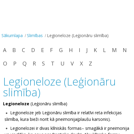
Sākumlapa
Slimības
Legioneloze (Leģionāru slimība)
A
B
C
D
E
F
G
H
I
J
K
L
M
N
O
P
Q
R
S
T
U
V
X
Z
Legioneloze (Leģionāru
slimība)
Legioneloze
(Leģionāru slimība)
Legioneloze jeb Leģionāru slimība ir relatīvi reta infekcijas
slimība, kura bieži norit kā pneimonija(plaušu karsonis).
Legionelozei ir divas klīniskās formas– smagākā ir pneimonija