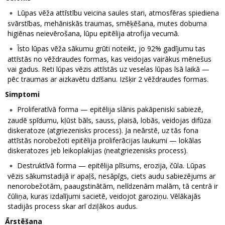
Lūpas vēža attīstību veicina saules stari, atmosfēras spiediena
svārstības, mehāniskās traumas, smēķēšana, mutes dobuma
higiēnas neievērošana, lūpu epitēlija atrofija vecumā.
Īsto lūpas vēža sākumu grūti noteikt, jo 92% gadījumu tas
attīstās no vēždraudes formas, kas veidojas vairākus mēnešus
vai gadus. Reti lūpas vēzis attīstās uz veselas lūpas īsā laikā —
pēc traumas ar aizkavētu dzīšanu. Izšķir 2 vēždraudes formas.
Simptomi
Proliferatīvā forma — epitēlija slānis pakāpeniski sabiezē,
zaudē spīdumu, kļūst bāls, sauss, plaisā, lobās, veidojas difūza
diskeratoze (atgriezenisks process). Ja neārstē, uz tās fona
attīstās norobežoti epitēlija proliferācijas laukumi — lokālas
diskeratozes jeb leikoplakijas (neatgriezenisks process).
Destruktīvā forma — epitēlija plīsums, erozija, čūla. Lūpas
vēzis sākumstadijā ir apaļš, nesāpīgs, ciets audu sabiezējums ar
nenorobežotām, paaugstinātām, nelīdzenām malām, tā centrā ir
čūliņa, kuras izdalījumi sacietē, veidojot garoziņu. Vēlākajās
stadijās process skar arī dziļākos audus.
Ārstēšana