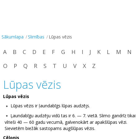
Sākumlapa
Slimības
Lūpas vēzis
A
B
C
D
E
F
G
H
I
J
K
L
M
N
O
P
Q
R
S
T
U
V
X
Z
Lūpas vēzis
Lūpas vēzis
Lūpas vēzis ir ļaundabīgs lūpas audzējs.
Ļaundabīgu audzēju vidū tas ir 6. — 7. vietā. Slimo gandrīz tikai
vīrieši 40 — 60 gadu vecumā, galvenokārt ar apakšlūpas vēzi.
Sievietēm biežāk sastopams augšlūpas vēzis.
Cēlonis