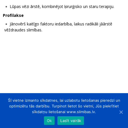
Lūpas vēzi ārstē, kombinējot ķirurģisko un staru terapiju.
Profilakse
Jānovērš kaitīgo faktoru iedarbība, laikus radikāli jāārstē
vēždraudes slimības.
Šī vietne izmanto sīkdatnes, lai uzlabotu lietošanas pieredzi un
optimizētu tās darbību. Turpinot lietot šo vietni, Jūs piekrītiet
sīkdatņu lietošanai www.slimibas.lv.
Ok
Lasīt vairāk