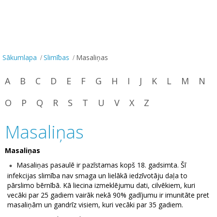
Sākumlapa
Slimības
Masaliņas
A
B
C
D
E
F
G
H
I
J
K
L
M
N
O
P
Q
R
S
T
U
V
X
Z
Masaliņas
Masaliņas
Masaliņas pasaulē ir pazīstamas kopš 18. gadsimta. Šī
infekcijas slimība nav smaga un lielākā iedzīvotāju daļa to
pārslimo bērnībā. Kā liecina izmeklējumu dati, cilvēkiem, kuri
vecāki par 25 gadiem vairāk nekā 90% gadījumu ir imunitāte pret
masaliņām un gandrīz visiem, kuri vecāki par 35 gadiem.