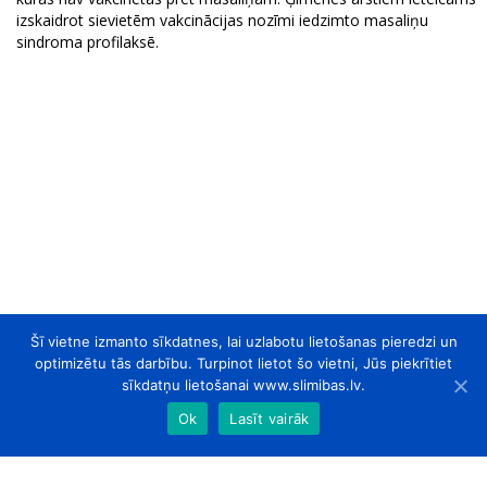
izskaidrot sievietēm vakcinācijas nozīmi iedzimto masaliņu
sindroma profilaksē.
Šī vietne izmanto sīkdatnes, lai uzlabotu lietošanas pieredzi un
optimizētu tās darbību. Turpinot lietot šo vietni, Jūs piekrītiet
sīkdatņu lietošanai www.slimibas.lv.
Ok
Lasīt vairāk