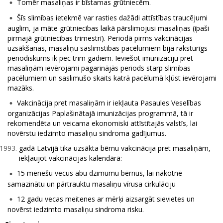
Tomēr masaliņas ir bīstamas grūtniecēm.
Šīs slimības ietekmē var rasties dažādi attīstības traucējumi
auglim, ja māte grūtniecības laikā pārslimojusi masaliņas (īpaši
pirmajā grūtniecības trimestrī). Periodā pirms vakcinācijas
uzsākšanas, masaliņu saslimstības pacēlumiem bija raksturīgs
periodiskums ik pēc trim gadiem. Ieviešot imunizāciju pret
masaliņām ievērojami pagarinājās periods starp slimības
pacēlumiem un saslimušo skaits katrā pacēlumā kļūst ievērojami
mazāks.
Vakcinācija pret masaliņām ir iekļauta Pasaules Veselības
organizācijas Paplašinātajā imunizācijas programmā, tā ir
rekomendēta un veicama ekonomiski attīstītajās valstīs, lai
novērstu iedzimto masaliņu sindroma gadījumus.
gadā Latvijā tika uzsākta bērnu vakcinācija pret masaliņām,
iekļaujot vakcinācijas kalendārā:
15 mēnešu vecus abu dzimumu bērnus, lai nākotnē
samazinātu un pārtrauktu masaliņu vīrusa cirkulāciju
12 gadu vecas meitenes ar mērķi aizsargāt sievietes un
novērst iedzimto masaliņu sindroma risku.