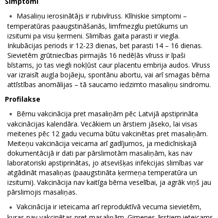
Simptomi
Masaliņu ierosinātājs ir rubivīruss. Klīniskie simptomi –
temperatūras paaugstināšanās, limfmezglu pietūkums un
izsitumi pa visu ķermeni. Slimības gaita parasti ir viegla.
Inkubācijas periods ir 12-23 dienas, bet parasti 14 – 16 dienas.
Sievietēm grūtniecības pirmajās 16 nedēļās vīruss ir īpaši
bīstams, jo tas viegli nokļūst caur placentu embrija audos. Vīruss
var izraisīt augļa bojāeju, spontānu abortu, vai arī smagas bērna
attīstības anomālijas – tā saucamo iedzimto masaliņu sindromu.
Profilakse
Bērnu vakcinācija pret masaliņām pēc Latvijā apstiprināta
vakcinācijas kalendāra. Vecākiem un ārstiem jāseko, lai visas
meitenes pēc 12 gadu vecuma būtu vakcinētas pret masaliņām.
Meiteņu vakcinācija veicama arī gadījumos, ja medicīniskajā
dokumentācijā ir dati par pārslimotām masaliņām, kas nav
laboratoriski apstiprinātas, jo atsevišķas infekcijas slimības var
atgādināt masaliņas (paaugstināta ķermeņa temperatūra un
izsitumi). Vakcinācija nav kaitīga bērna veselībai, ja agrāk viņš jau
pārslimojis masaliņas.
Vakcinācija ir ieteicama arī reproduktīvā vecuma sievietēm,
kuras nav vakcinētas pret masaliņām. Ģimenes ārstiem ieteicams