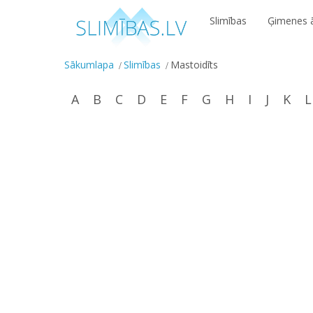
Slimības
Ģimenes ā
Sākumlapa
Slimības
Mastoidīts
A
B
C
D
E
F
G
H
I
J
K
L