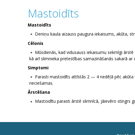
Mastoidīts
Mastoidīts
Deniņu kaula aizauss paugura iekaisums, akūta, str
Cēlonis
Mūsdienās, kad vidusauss iekaisumu sekmīgi ārstē a
kā arī slimnieka pretestības samazināšanās sakarā ar 
Simptomi
Parasti mastoidīts attīstās 2 — 4 nedēļā pēc akūta 
neciešamas.
Ārstēšana
Mastoidītu parasti ārstē slimnīcā, jāievēro stingrs 