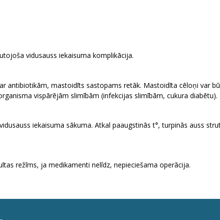
utojoša vidusauss iekaisuma komplikācija.
r antibiotikām, mastoidīts sastopams retāk. Mastoidīta cēloņi var bū
organisma vispārējām slimībām (infekcijas slimībām, cukura diabētu).
vidusauss iekaisuma sākuma. Atkal paaugstinās t°, turpinās auss strut
gultas režīms, ja medikamenti nelīdz, nepieciešama operācija.