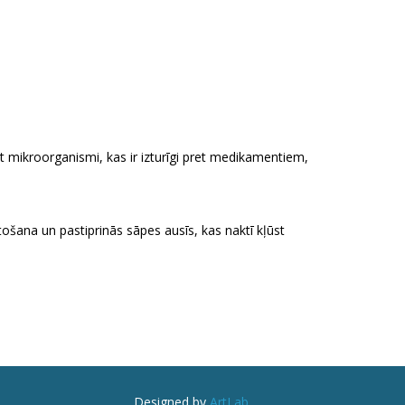
t mikroorganismi, kas ir izturīgi pret medikamentiem,
ošana un pastiprinās sāpes ausīs, kas naktī kļūst
Designed by
ArtLab