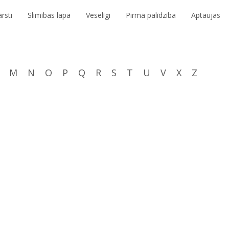
rsti
Slimības lapa
Veselīgi
Pirmā palīdzība
Aptaujas
M
N
O
P
Q
R
S
T
U
V
X
Z