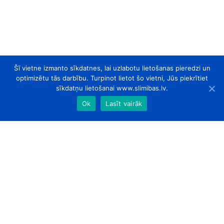
Šī vietne izmanto sīkdatnes, lai uzlabotu lietošanas pieredzi un
optimizētu tās darbību. Turpinot lietot šo vietni, Jūs piekrītiet
sīkdatņu lietošanai www.slimibas.lv.
Ok
Lasīt vairāk
slimibas.lv
© 2026. Visas tiesības aizsargātas.
Par Mums
Kontakti