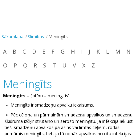
Sākumlapa
Slimības
Meningīts
A
B
C
D
E
F
G
H
I
J
K
L
M
N
O
P
Q
R
S
T
U
V
X
Z
Meningīts
Meningīts
– (latīņu – meningitis)
Meningīts ir smadzeņu apvalku iekaisums.
Pēc cēloņa un pārmaiņām smadzeņu apvalkos un smadzeņu
šķidrumā izšķir strutaino un serozo meningītu. Ja infekcija iekļūst
tieši smadzeņu apvalkos pa asins vai limfas ceļiem, rodas
primārais meningīts, bet, ja tā nonāk apvalkos no cita infekcijas