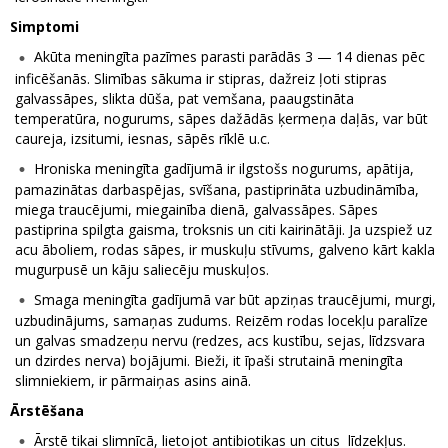
Simptomi
Akūta meningīta pazīmes parasti parādās 3 — 14 dienas pēc
inficēšanās. Slimības sākuma ir stipras, dažreiz ļoti stipras
galvassāpes, slikta dūša, pat vemšana, paaugstināta
temperatūra, nogurums, sāpes dažādās ķermeņa daļās, var būt
caureja, izsitumi, iesnas, sāpēs rīklē u.c.
Hroniska meningīta gadījumā ir ilgstošs nogurums, apātija,
pamazinātas darbaspējas, svīšana, pastiprināta uzbudināmība,
miega traucējumi, miegainība dienā, galvassāpes. Sāpes
pastiprina spilgta gaisma, troksnis un citi kairinātāji. Ja uzspiež uz
acu āboliem, rodas sāpes, ir muskuļu stīvums, galveno kārt kakla
mugurpusē un kāju saliecēju muskuļos.
Smaga meningīta gadījumā var būt apziņas traucējumi, murgi,
uzbudinājums, samaņas zudums. Reizēm rodas locekļu paralīze
un galvas smadzeņu nervu (redzes, acs kustību, sejas, līdzsvara
un dzirdes nerva) bojājumi. Bieži, it īpaši strutainā meningīta
slimniekiem, ir pārmaiņas asins ainā.
Ārstēšana
Ārstē tikai slimnīcā, lietojot antibiotikas un citus līdzekļus.