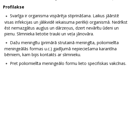
Profilakse
Svarīga ir organisma vispārēja stiprināšana. Laikus jāārstē
visas infekcijas un jālikvidē iekaisuma perēkļi organismā. Nedrīkst
ēst nemazgātus augļus un dārzeņus, dzert nevārītu ūdeni un
pienu. Slimnieka lietotie trauki un veļa jānovāra.
Dažu meningītu (primārā strutainā meningīta, poliomielīta
meningeālās formas u.c.) gadījumā nepieciešama karantīna
bērniem, kam bijis kontakts ar slimnieku.
Pret poliomielīta meningeālo formu lieto specifiskas vakcīnas.