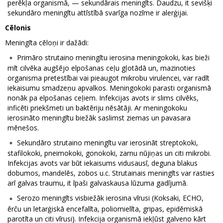
perēkļa organismā, — sekundārais meningīts. Daudzu, it sevišķi
sekundāro meningītu attīstībā svarīga nozīme ir alerģijai.
Cēlonis
Meningīta cēloņi ir dažādi:
Primāro strutaino meningītu ierosina meningokoki, kas bieži
mīt cilvēka augšējo elpošanas ceļu gļotādā un, mazinoties
organisma pretestībai vai pieaugot mikrobu virulencei, var radīt
iekaisumu smadzeņu apvalkos. Meningokoki parasti organismā
nonāk pa elpošanas ceļiem. Infekcijas avots ir slims cilvēks,
inficēti priekšmeti un baktēriju nēsātāji. Ar meningokoku
ierosināto meningītu biežāk saslimst ziemas un pavasara
mēnešos.
Sekundāro strutaino meningītu var ierosināt streptokoki,
stafilokoki, pneimokoki, gonokoki, zarnu nūjiņas un citi mikrobi.
Infekcijas avots var būt iekaisums vidusausī, deguna blakus
dobumos, mandelēs, zobos u.c. Strutainais meningīts var rasties
arī galvas traumu, it īpaši galvaskausa lūzuma gadījumā.
Serozo meningīts visbiežāk ierosina vīrusi (Koksaki, ECHO,
ērču un letarģiskā encefalīta, poliomielīta, gripas, epidēmiskā
parotīta un citi vīrusi). Infekcija organismā iekļūst galveno kārt