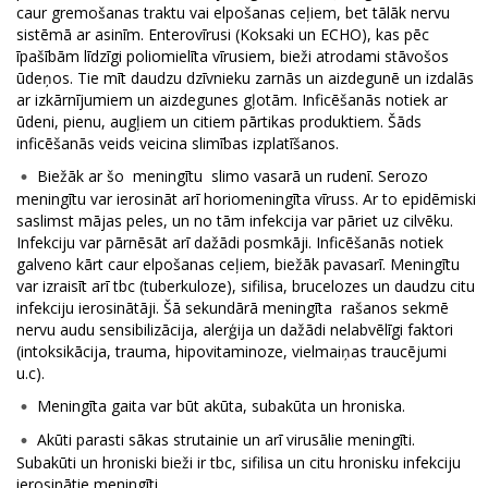
caur gremošanas traktu vai elpošanas ceļiem, bet tālāk nervu
sistēmā ar asinīm. Enterovīrusi (Koksaki un ECHO), kas pēc
īpašībām līdzīgi poliomielīta vīrusiem, bieži atrodami stāvošos
ūdeņos. Tie mīt daudzu dzīvnieku zarnās un aizdegunē un izdalās
ar izkārnījumiem un aizdegunes gļotām. Inficēšanās notiek ar
ūdeni, pienu, augļiem un citiem pārtikas produktiem. Šāds
inficēšanās veids veicina slimības izplatīšanos.
Biežāk ar šo meningītu slimo vasarā un rudenī. Serozo
meningītu var ierosināt arī horiomeningīta vīruss. Ar to epidēmiski
saslimst mājas peles, un no tām infekcija var pāriet uz cilvēku.
Infekciju var pārnēsāt arī dažādi posmkāji. Inficēšanās notiek
galveno kārt caur elpošanas ceļiem, biežāk pavasarī. Meningītu
var izraisīt arī tbc (tuberkuloze), sifilisa, brucelozes un daudzu citu
infekciju ierosinātāji. Šā sekundārā meningīta rašanos sekmē
nervu audu sensibilizācija, alerģija un dažādi nelabvēlīgi faktori
(intoksikācija, trauma, hipovitaminoze, vielmaiņas traucējumi
u.c).
Meningīta gaita var būt akūta, subakūta un hroniska.
Akūti parasti sākas strutainie un arī virusālie meningīti.
Subakūti un hroniski bieži ir tbc, sifilisa un citu hronisku infekciju
ierosinātie meningīti.