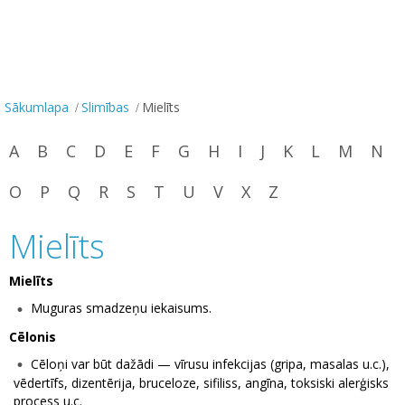
Sākumlapa
Slimības
Mielīts
A
B
C
D
E
F
G
H
I
J
K
L
M
N
O
P
Q
R
S
T
U
V
X
Z
Mielīts
Mielīts
Muguras smadzeņu iekaisums.
Cēlonis
Cēloņi var būt dažādi — vīrusu infekcijas (gripa, masalas u.c.),
vēdertīfs, dizentērija, bruceloze, sifiliss, angīna, toksiski alerģisks
process u.c.