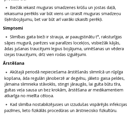
Biežāk iekaist muguras smadzenes krūšu un jostas daļā,
iekaisuma perēklis var būt viens un izraisīt muguras smadzeņu
šķērsbojājumu, bet var būt arī vairāki izkaisīti perēkļi.
Simptomi
Slimības gaita bieži ir strauja, ar paaugstinātu t°, raksturīgas
sāpes mugurā, parēzes vai paralīzes locekļos, visbiežāk kājās,
ādas jušanas traucējumi lejpus bojājuma, urinēšanas un vēdera
izejas traucējumi, drīz vien rodas izgulējumi.
Ārstēšana
Akūtajā periodā nepieciešama ārstēšanās slimnīcā un rūpīga
kopšana, āda regulāri jānoberzē ar degvīnu, jālieto gaisa peldes,
jāmaina slimnieka stāvoklis, stingri jāraugās, lai gulta būtu tīra,
gultas veļa sausa un bez krokām, ārstēšana ar medikamentiem
atkarīga no mielīta cēloņa.
Kad slimība nostabilizējusies un izzudušas vispārējās infekcijas
pazīmes, lieto fizikālās procedūras un ārstniecisko fizkultūru.