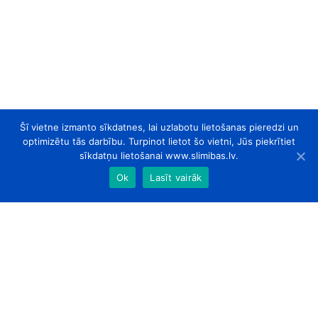
Šī vietne izmanto sīkdatnes, lai uzlabotu lietošanas pieredzi un
optimizētu tās darbību. Turpinot lietot šo vietni, Jūs piekrītiet
sīkdatņu lietošanai www.slimibas.lv.
Ok
Lasīt vairāk
slimibas.lv
© 2026. Visas tiesības aizsargātas.
Par Mums