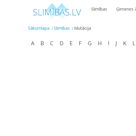
Slimības
Ģimenes ā
Sākumlapa
Slimības
Mutācija
A
B
C
D
E
F
G
H
I
J
K
L