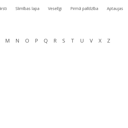
rsti
Slimības lapa
Veselīgi
Pirmā palīdzība
Aptaujas
M
N
O
P
Q
R
S
T
U
V
X
Z