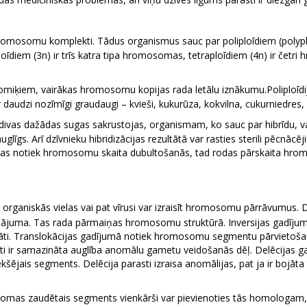
hromosomu komplekti. Tādus organismus sauc par poliploīdiem (polyplo
oīdiem (3n) ir trīs katra tipa hromosomas, tetraploīdiem (4n) ir četr
isomiķiem, vairākas hromosomu kopijas rada letālu iznākumu.Poliploīdi
r daudzi nozīmīgi graudaugi – kvieši, kukurūza, kokvilna, cukurniedres, 
ad divas dažādas sugas sakrustojas, organismam, ko sauc par hibrīdu, v
s. Arī dzīvnieku hibridizācijas rezultātā var rasties sterili pēcnācēji
zācijas notiek hromosomu skaita dubultošanās, tad rodas pārskaita 
s organiskās vielas vai pat vīrusi var izraisīt hromosomu pārrāvumus.
 bojājuma. Tas rada pārmaiņas hromosomu struktūrā. Inversijas gadī
itāti. Translokācijas gadījumā notiek hromosomu segmentu pārvieto
sti ir samazināta auglība anomālu gametu veidošanās dēļ. Delēcijas g
šējais segments. Delēcija parasti izraisa anomālijas, pat ja ir bojāt
omas zaudētais segments vienkārši var pievienoties tās homologam,vai