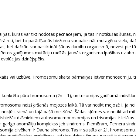
as, kuras var tikt nodotas pēcnācējiem, ja tās ir notikušas šūnās, 
ā reti, bet to parādīšanās biežumu var palielināt mutagēnu vielu, da
s, bet dažkārt var pasliktināt šūnas darbību organismā, novest pie t
Retos gadījumos mutāciju radītās jaunās organisma īpašības uzlabo
 evolūcijas dzinējspēks.
ts vai uzbūve. Hromosomu skaita pārmaiņas ietver monosomiju, tris
a konkrēta pāra hromosoma (2n – 1), un trisomijas gadījumā indivīda
hromosomu neizšķiršanās mejozes laikā. Tā var notikt mejozē I, ja 
 nokļūst vienā un tajā pašā meitšūnā. Šādas kļūmes var notikt arī m
isbiežāk dzīvniekiem autosomu monosomijas un trisomijas ir letālas. 
ko un garīgo anomāliju komplekss jeb sindroms. Piemēram, Ternera 
isomija cilvēkam ir Dauna sindroms. Tas ir saistīts ar 21. hromosomu
 medicīniskas problēmas, arī viņu dzīves ilgums parasti ir diezgan g