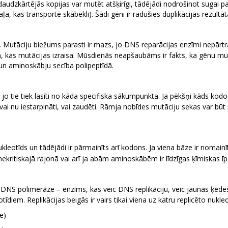
daudzkārtējās kopijas var mutēt atšķirīgi, tādējādi nodrošinot sugai p
aļa, kas transportē skābekli). Šādi gēni ir radušies duplikācijas rezultā
 Mutāciju biežums parasti ir mazs, jo DNS reparācijas enzīmi nepārtr
āja, kas mutācijas izraisa. Mūsdienās neapšaubāms ir fakts, ka gēnu m
un aminoskābju secība polipeptīdā.
o tie tiek lasīti no kāda specifiska sākumpunkta. Ja pēkšņi kāds kodon
k vai nu iestarpināti, vai zaudēti. Rāmja nobīdes mutāciju sekas var bū
kleotīds un tādējādi ir pārmainīts arī kodons. Ja viena bāze ir nomain
ekritiskajā rajonā vai arī ja abām aminoskābēm ir līdzīgas ķīmiskas īp
. DNS polimerāze – enzīms, kas veic DNS replikāciju, veic jaunās ķēdes
īdiem. Replikācijas beigās ir vairs tikai viena uz katru replicēto nukleo
e)