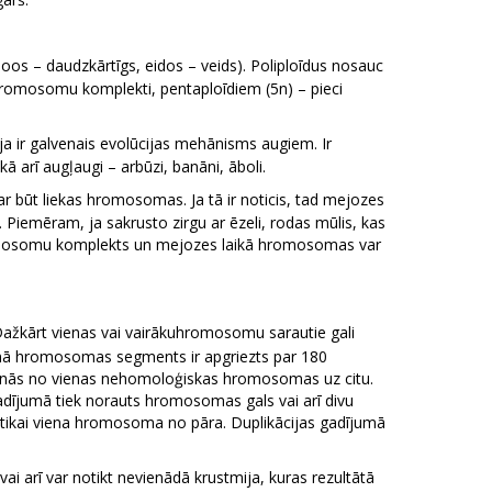
os – daudzkārtīgs, eidos – veids). Poliploīdus nosauc
i hromosomu komplekti, pentaploīdiem (5n) – pieci
ja ir galvenais evolūcijas mehānisms augiem. Ir
kā arī augļaugi – arbūzi, banāni, āboli.
ar būt liekas hromosomas. Ja tā ir noticis, tad mejozes
. Piemēram, ja sakrusto zirgu ar ēzeli, rodas mūlis, kas
hromosomu komplekts un mejozes laikā hromosomas var
 Dažkārt vienas vai vairākuhromosomu sarautie gali
jumā hromosomas segments ir apgriezts par 180
šanās no vienas nehomoloģiskas hromosomas uz citu.
adījumā tiek norauts hromosomas gals vai arī divu
a tikai viena hromosoma no pāra. Duplikācijas gadījumā
 arī var notikt nevienādā krustmija, kuras rezultātā