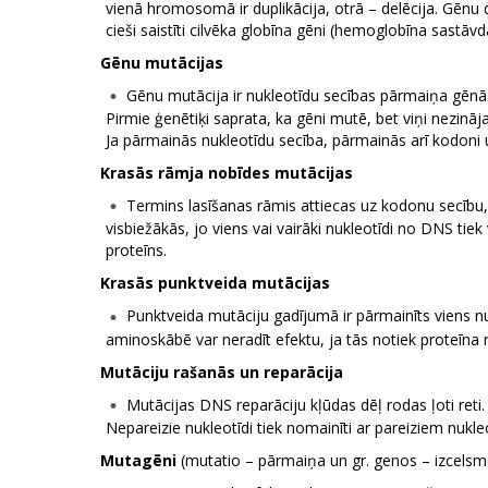
vienā hromosomā ir duplikācija, otrā – delēcija. Gēnu 
cieši saistīti cilvēka globīna gēni (hemoglobīna sastāvd
Gēnu mutācijas
Gēnu mutācija ir nukleotīdu secības pārmaiņa gēnā.
Pirmie ģenētiķi saprata, ka gēni mutē, bet viņi nezin
Ja pārmainās nukleotīdu secība, pārmainās arī kodoni 
Krasās rāmja nobīdes mutācijas
Termins lasīšanas rāmis attiecas uz kodonu secību, j
visbiežākās, jo viens vai vairāki nukleotīdi no DNS tie
proteīns.
Krasās punktveida mutācijas
Punktveida mutāciju gadījumā ir pārmainīts viens nu
aminoskābē var neradīt efektu, ja tās notiek proteīna n
Mutāciju rašanās un reparācija
Mutācijas DNS reparāciju kļūdas dēļ rodas ļoti reti
Nepareizie nukleotīdi tiek nomainīti ar pareiziem nukleot
Mutagēni
(mutatio – pārmaiņa un gr. genos – izcelsm