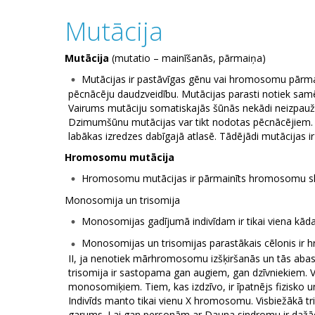
Mutācija
Mutācija
(mutatio – mainīšanās, pārmaiņa)
Mutācijas ir pastāvīgas gēnu vai hromosomu pārmaiņ
pēcnācēju daudzveidību. Mutācijas parasti notiek samēr
Vairums mutāciju somatiskajās šūnās nekādi neizpauža
Dzimumšūnu mutācijas var tikt nodotas pēcnācējiem. 
labākas izredzes dabīgajā atlasē. Tādējādi mutācijas ir
Hromosomu mutācija
Hromosomu mutācijas ir pārmainīts hromosomu skai
Monosomija un trisomija
Monosomijas gadījumā indivīdam ir tikai viena kād
Monosomijas un trisomijas parastākais cēlonis ir 
II, ja nenotiek mārhromosomu izšķiršanās un tās abas
trisomija ir sastopama gan augiem, gan dzīvniekiem. V
monosomiķiem. Tiem, kas izdzīvo, ir īpatnējs fizis
Indivīds manto tikai vienu X hromosomu. Visbiežākā tr
garums. Lai gan personām ar Dauna sindromu ir dažādas