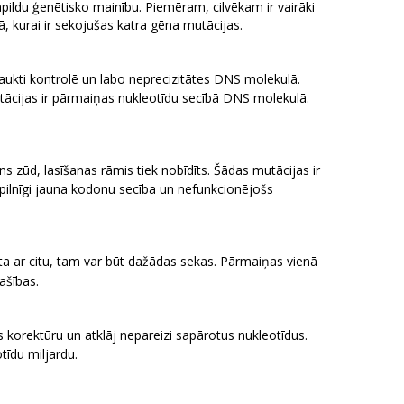
apildu ģenētisko mainību. Piemēram, cilvēkam ir vairāki
tā, kurai ir sekojušas katra gēna mutācijas.
aukti kontrolē un labo neprecizitātes DNS molekulā.
utācijas ir pārmaiņas nukleotīdu secībā DNS molekulā.
s zūd, lasīšanas rāmis tiek nobīdīts. Šādas mutācijas ir
t pilnīgi jauna kodonu secība un nefunkcionējošs
īta ar citu, tam var būt dažādas sekas. Pārmaiņas vienā
ašības.
 korektūru un atklāj nepareizi sapārotus nukleotīdus.
tīdu miljardu.