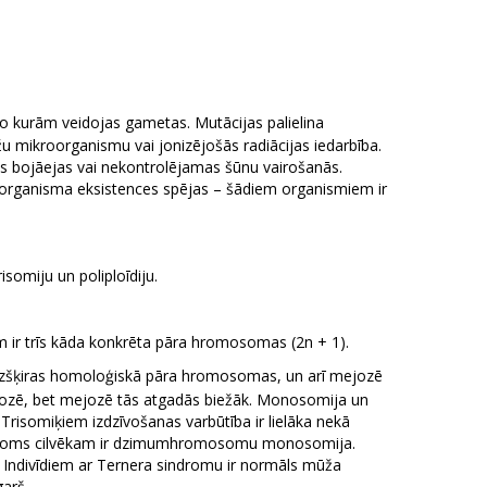
no kurām veidojas gametas. Mutācijas palielina
žu mikroorganismu vai jonizējošās radiācijas iedarbība.
ās bojāejas vai nekontrolējamas šūnu vairošanās.
 organisma eksistences spējas – šādiem organismiem ir
omiju un poliploīdiju.
m ir trīs kāda konkrēta pāra hromosomas (2n + 1).
neizšķiras homoloģiskā pāra hromosomas, un arī mejozē
itozē, bet mejozē tās atgadās biežāk. Monosomija un
Trisomiķiem izdzīvošanas varbūtība ir lielāka nekā
sindroms cilvēkam ir dzimumhromosomu monosomija.
. Indivīdiem ar Ternera sindromu ir normāls mūža
arš.