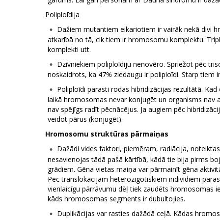
Poliploīdija
Dažiem mutantiem eikariotiem ir vairāk nekā divi 
atkarībā no tā, cik tiem ir hromosomu komplektu. Tripl
komplekti utt.
Dzīvniekiem poliploīdiju nenovēro. Spriežot pēc tr
noskaidrots, ka 47% ziedaugu ir poliploīdi. Starp tiem i
Poliploīdi parasti rodas hibridizācijas rezultātā. K
laikā hromosomas nevar konjugēt un organisms nav auglīg
nav spējīgs radīt pēcnācējus. Ja augiem pēc hibridi
veidot pārus (konjugēt).
Hromosomu struktūras pārmaiņas
Dažādi vides faktori, piemēram, radiācija, noteikta
nesavienojas tādā pašā kārtībā, kādā tie bija pirms
grādiem. Gēna vietas maiņa var pārmainīt gēna aktiv
Pēc translokācijām heterozigotiskiem indivīdiem para
vienlaicīgu pārrāvumu dēļ tiek zaudēts hromosomas iek
kāds hromosomas segments ir dubultojies.
Duplikācijas var rasties dažādā ceļā. Kādas hromos