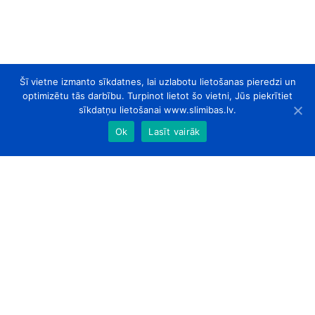
Šī vietne izmanto sīkdatnes, lai uzlabotu lietošanas pieredzi un
optimizētu tās darbību. Turpinot lietot šo vietni, Jūs piekrītiet
sīkdatņu lietošanai www.slimibas.lv.
Ok
Lasīt vairāk
slimibas.lv
© 2026. Visas tiesības aizsargātas.
Par Mums
Kontakti
Sadarbības partneri