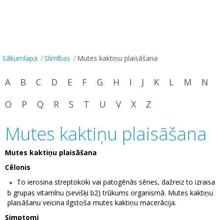
Sākumlapa
Slimības
Mutes kaktiņu plaisāšana
A
B
C
D
E
F
G
H
I
J
K
L
M
N
O
P
Q
R
S
T
U
V
X
Z
Mutes kaktiņu plaisāšana
Mutes kaktiņu plaisāšana
Cēlonis
To ierosina streptokoki vai patogēnās sēnes, dažreiz to izraisa
b grupas vitamīnu (sevišķi b2) trūkums organismā. Mutes kaktiņu
plaisāšanu veicina ilgstoša mutes kaktiņu macerācija.
Simptomi