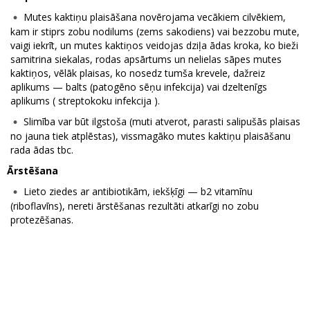
Mutes kaktiņu plaisāšana novērojama vecākiem cilvēkiem,
kam ir stiprs zobu nodilums (zems sakodiens) vai bezzobu mute,
vaigi iekrīt, un mutes kaktiņos veidojas dziļa ādas kroka, ko bieži
samitrina siekalas, rodas apsārtums un nelielas sāpes mutes
kaktiņos, vēlāk plaisas, ko nosedz tumša krevele, dažreiz
aplikums — balts (patogēno sēņu infekcija) vai dzeltenīgs
aplikums ( streptokoku infekcija ).
Slimība var būt ilgstoša (muti atverot, parasti salipušās plaisas
no jauna tiek atplēstas), vissmagāko mutes kaktiņu plaisāšanu
rada ādas tbc.
Ārstēšana
Lieto ziedes ar antibiotikām, iekšķīgi — b2 vitamīnu
(riboflavīns), nereti ārstēšanas rezultāti atkarīgi no zobu
protezēšanas.