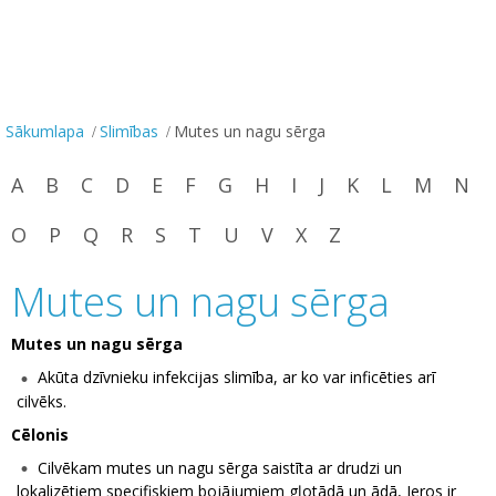
Sākumlapa
Slimības
Mutes un nagu sērga
A
B
C
D
E
F
G
H
I
J
K
L
M
N
O
P
Q
R
S
T
U
V
X
Z
Mutes un nagu sērga
Mutes un nagu sērga
Akūta dzīvnieku infekcijas slimība, ar ko var inficēties arī
cilvēks.
Cēlonis
Cilvēkam mutes un nagu sērga saistīta ar drudzi un
lokalizētiem specifiskiem bojājumiem gļotādā un ādā, Ieros ir