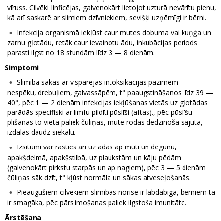
vīruss. Cilvēki Iinficējas, galvenokārt lietojot uzturā nevārītu pienu,
kā arī saskarē ar slimiem dzīvniekiem, sevišķi uzņēmīgi ir bērni.
Infekcija organismā iekļūst caur mutes dobuma vai kuņģa un
zarnu gļotādu, retāk caur ievainotu ādu, inkubācijas periods
parasti ilgst no 18 stundām līdz 3 — 8 dienām.
Simptomi
Slimība sākas ar vispārējas intoksikācijas pazīmēm —
nespēku, drebuļiem, galvassāpēm, t° paaugstināšanos līdz 39 —
40°, pēc 1 — 2 dienām infekcijas iekļūšanas vietās uz gļotādas
parādās specifiski ar limfu pildīti pūslīši (aftas)., pēc pūslīšu
plīšanas to vietā paliek čūliņas, mutē rodas dedzinoša sajūta,
izdalās daudz siekalu.
Izsitumi var rasties arī uz ādas ap muti un degunu,
apakšdelmā, apakšstilbā, uz plaukstām un kāju pēdām
(galvenokārt pirkstu starpās un ap nagiem), pēc 3 — 5 dienām
čūliņas sāk dzīt, t° kļūst normāla un sākas atveseļošanās.
Pieaugušiem cilvēkiem slimības norise ir labdabīga, bērniem tā
ir smagāka, pēc pārslimošanas paliek ilgstoša imunitāte.
Ārstēšana