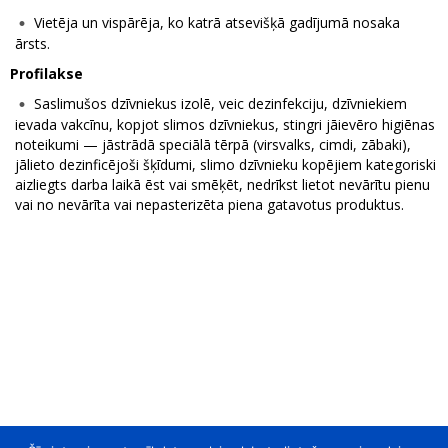
Vietēja un vispārēja, ko katrā atsevišķā gadījumā nosaka
ārsts.
Profilakse
Saslimušos dzīvniekus izolē, veic dezinfekciju, dzīvniekiem
ievada vakcīnu, kopjot slimos dzīvniekus, stingri jāievēro higiēnas
noteikumi — jāstrādā speciālā tērpā (virsvalks, cimdi, zābaki),
jālieto dezinficējoši šķīdumi, slimo dzīvnieku kopējiem kategoriski
aizliegts darba laikā ēst vai smēķēt, nedrīkst lietot nevārītu pienu
vai no nevārīta vai nepasterizēta piena gatavotus produktus.