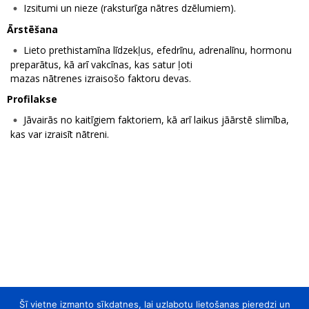
Izsitumi un nieze (raksturīga nātres dzēlumiem).
Ārstēšana
Lieto prethistamīna līdzekļus, efedrīnu, adrenalīnu, hormonu
preparātus, kā arī vakcīnas, kas satur ļoti
mazas nātrenes izraisošo faktoru devas.
Profilakse
Jāvairās no kaitīgiem faktoriem, kā arī laikus jāārstē slimība,
kas var izraisīt nātreni.
Šī vietne izmanto sīkdatnes, lai uzlabotu lietošanas pieredzi un