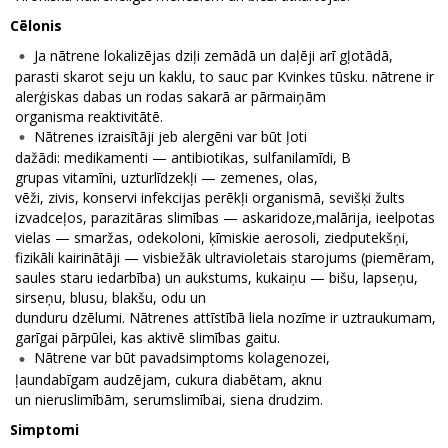
Cēlonis
Ja nātrene lokalizējas dziļi zemādā un daļēji arī gļotādā,
parasti skarot seju un kaklu, to sauc par Kvinkes tūsku. nātrene ir
alerģiskas dabas un rodas sakarā ar pārmaiņām
organisma reaktivitātē.
Nātrenes izraisītāji jeb alergēni var būt ļoti
dažādi: medikamenti — antibiotikas, sulfanilamīdi, B
grupas vitamīni, uzturlīdzekļi — zemenes, olas,
vēži, zivis, konservi infekcijas perēkļi organismā, sevišķi žults
izvadceļos, parazitāras slimības — askaridoze,malārija, ieelpotas
vielas — smaržas, odekoloni, ķīmiskie aerosoli, ziedputekšņi,
fizikāli kairinātāji — visbiežāk ultravioletais starojums (piemēram,
saules staru iedarbība) un aukstums, kukaiņu — bišu, lapseņu,
sirseņu, blusu, blakšu, odu un
dunduru dzēlumi. Nātrenes attīstībā liela nozīme ir uztraukumam,
garīgai pārpūlei, kas aktivē slimības gaitu.
Nātrene var būt pavadsimptoms kolagenozei,
ļaundabīgam audzējam, cukura diabētam, aknu
un nieruslimībām, serumslimībai, siena drudzim.
Simptomi