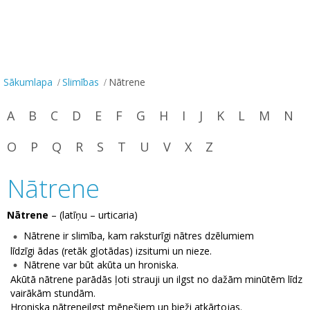
Sākumlapa
Slimības
Nātrene
A
B
C
D
E
F
G
H
I
J
K
L
M
N
O
P
Q
R
S
T
U
V
X
Z
Nātrene
Nātrene
– (latīņu – urticaria)
Nātrene ir slimība, kam raksturīgi nātres dzēlumiem
līdzīgi ādas (retāk gļotādas) izsitumi un nieze.
Nātrene var būt akūta un hroniska.
Akūtā nātrene parādās ļoti strauji un ilgst no dažām minūtēm līdz
vairākām stundām.
Hroniska nātreneilgst mēnešiem un bieži atkārtojas.