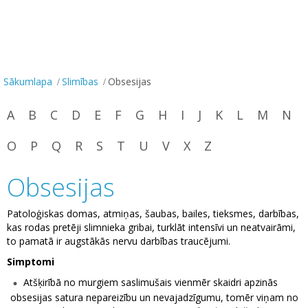
Sākumlapa
Slimības
Obsesijas
A
B
C
D
E
F
G
H
I
J
K
L
M
N
O
P
Q
R
S
T
U
V
X
Z
Obsesijas
Patoloģiskas domas, atmiņas, šaubas, bailes, tieksmes, darbības,
kas rodas pretēji slimnieka gribai, turklāt intensīvi un neatvairāmi,
to pamatā ir augstākās nervu darbības traucējumi.
Simptomi
Atšķirībā no murgiem saslimušais vienmēr skaidri apzinās
obsesijas satura nepareizību un nevajadzīgumu, tomēr viņam no