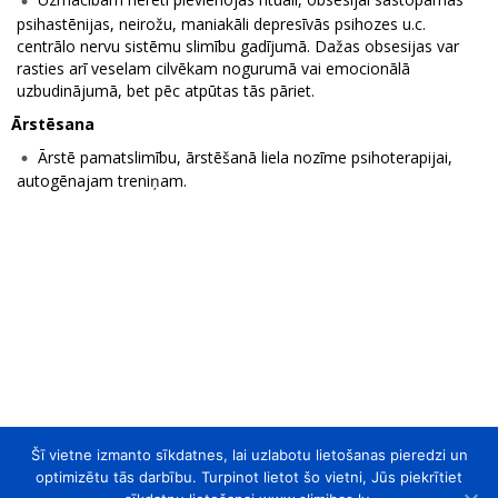
psihastēnijas, neirožu, maniakāli depresīvās psihozes u.c.
centrālo nervu sistēmu slimību gadījumā. Dažas obsesijas var
rasties arī veselam cilvēkam nogurumā vai emocionālā
uzbudinājumā, bet pēc atpūtas tās pāriet.
Ārstēsana
Ārstē pamatslimību, ārstēšanā liela nozīme psihoterapijai,
autogēnajam treniņam.
Šī vietne izmanto sīkdatnes, lai uzlabotu lietošanas pieredzi un
optimizētu tās darbību. Turpinot lietot šo vietni, Jūs piekrītiet