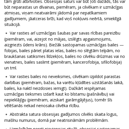
tām grūti atbrīvoties. Obsesijas saturs var būt ļoti dažāds, tās var
būt neparastas un dīvainas, piemēram, ja cilvēkam ir uzmācīgas
atmiņas, viņam neatvairāmi jādomā par nepatīkamiem
gadījumiem, jāatceras brīži, kad viņš nokļuvis neērtā, smieklīgā
situācijā.
Var rasties arī uzmācīgas šaubas par savas rīcības pareizību
(piemēram, vai, aizejot no mājas, izslēgts apgaismojums,
aizgriezts ūdens krāns). Biežāk sastopamas uzmācīgas bailes —
fobijas, bailes pāriet platas ielas, bailes no slēgtām telpām, no
braukšanas satiksmes līdzekļos, bailes no cilvēku drūzmas vai no
vienatnes, bailes saslimt (piemēram, kancerofobija, sifilofobija)
un tml.
Var rasties bailes no neveiksmes, cilvēkam izpildot parastas
darbības (piemēram, bažas, ka varētu kļūdīties uzstāšanās laikā,
bailes, ka naktī neizdosies iemigt). Dažkārt iespējamas
uzmācīgas tieksmes izdarīt kaut ko bīstamu (pašnāvību) vai
nepieklājīgu (piemēram, aizskart garāmgājējus), tomēr šīs
vēlēšanās nekad nenosaka cilvēka rīcību.
Abstrakta satura obsesijas gadījumos cilvēks skaita logus,
mašīnu numurus, domā par neatrisināmām problēmām.
Uzmācībām nereti pievienojas rituāli, obsesijai sastopamas