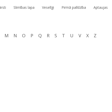
rsti
Slimības lapa
Veselīgi
Pirmā palīdzība
Aptaujas
M
N
O
P
Q
R
S
T
U
V
X
Z