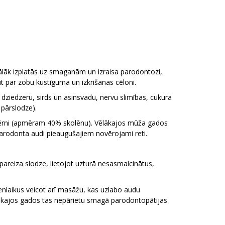
lāk izplatās uz smaganām un izraisa parodontozi,
ūt par zobu kustīguma un izkrišanas cēloni.
ziedzeru, sirds un asinsvadu, nervu slimības, cukura
pārslodze).
bērni (apmēram 40% skolēnu). Vēlākajos mūža gados
parodonta audi pieaugušajiem novērojami reti.
pareiza slodze, lietojot uzturā nesasmalcinātus,
ienlaikus veicot arī masāžu, kas uzlabo audu
lākajos gados tas nepārietu smagā parodontopātijas