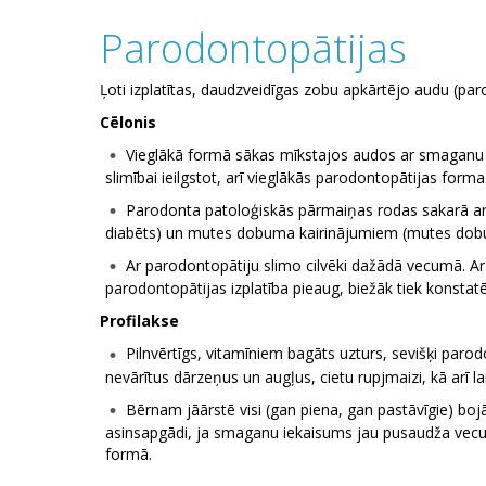
Parodontopātijas
Ļoti izplatītas, daudzveidīgas zobu apkārtējo audu (par
Cēlonis
Vieglākā formā sākas mīkstajos audos ar smaganu i
slimībai ieilgstot, arī vieglākās parodontopātijas for
Parodonta patoloģiskās pārmaiņas rodas sakarā ar v
diabēts) un mutes dobuma kairinājumiem (mutes dobu
Ar parodontopātiju slimo cilvēki dažādā vecumā. 
parodontopātijas izplatība pieaug, biežāk tiek konsta
Profilakse
Pilnvērtīgs, vitamīniem bagāts uzturs, sevišķi paro
nevārītus dārzeņus un augļus, cietu rupjmaizi, kā arī 
Bērnam jāārstē visi (gan piena, gan pastāvīgie) boj
asinsapgādi, ja smaganu iekaisums jau pusaudža vecum
formā.