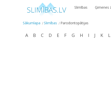
Slimības
Ģimenes ā
Sākumlapa
Slimības
Parodontopātijas
A
B
C
D
E
F
G
H
I
J
K
L