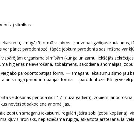
odonta) slimības.
ekaisumu, smagākā formā vispirms skar zoba ligzdiņas kaulaudus, tā
mas var pāriet parodontozē, tāpēc jebkura parodonta saslimšana var kļ
ispārējām organisma slimībām (kuņģa un zarnu, iekšējās sekrēcijas d
ma higiēnas neievērošana, zobakmens, sakodiena anomālijas, zobu 
Ar vieglāko parodontopātijas formu — smaganu iekaisumu slimo jau 
tēta arī smagā parodontopātijas forma — parodontoze. Pilnīgi veseli 
donta veidošanās periodā (līdz 17. mūža gadiem), zobiem jānodrošina 
laikus novēršot sakodiena anomālijas.
ātie zobi un smaganu iekaisumi, regulāri jātīra zobi (zobu kopšana), v
ā kļuvis hronisks, nepieciešama rūpīga, atkārtota ārstēšana, lai vē