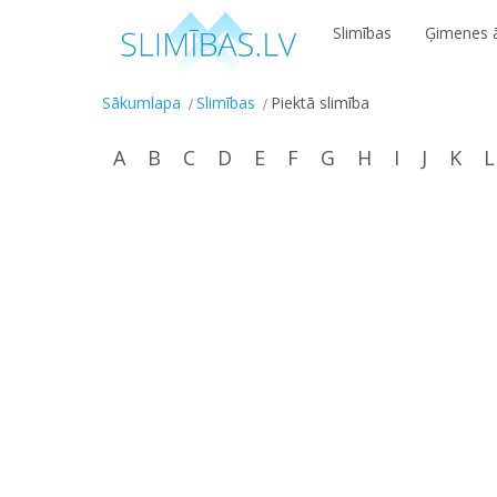
Slimības
Ģimenes ā
Sākumlapa
Slimības
Piektā slimība
A
B
C
D
E
F
G
H
I
J
K
L