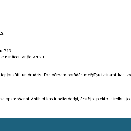
ts.
su B19.
e ir inficēti ar šo vīrusu.
kā iepļaukāti) un drudzis. Tad bērnam parādās mežģīņu izsitumi, kas
 apkarošanai. Antibiotikas ir nelietderīgi, ārstējot piekto slimību, jo t