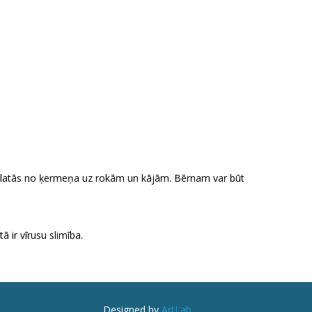
 izplatās no ķermeņa uz rokām un kājām. Bērnam var būt
ā ir vīrusu slimība.
Designed by
ArtLab