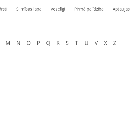
rsti
Slimības lapa
Veselīgi
Pirmā palīdzība
Aptaujas
M
N
O
P
Q
R
S
T
U
V
X
Z