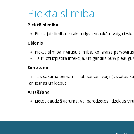
Piektā slimība
Piektā slimība
Piektajai slimībai ir raksturīgs iepļaukātu vaigu izska
Cēlonis
Piektā slimība ir vīrusu slimība, ko izraisa parvovīru
Tā ir ļoti izplatīta infekcija, un gandrīz 50% pieauguši
Simptomi
Tās sākumā bērnam ir ļoti sarkani vaigi (izskatās 
arī iesnas un klepus.
Ārstēšana
Lietot daudz šķidruma, vai paredzētos līdzekļus vīrusa