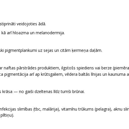
prināti veidojoties ādā.
i, kā arī hloazma un melanodermija.
iski pigmentplankumi uz sejas un citām ķermeņa daļām.
r naftas pārstrādes produktiem, ilgstošs spiediens vai berze (piemēra
a pigmentācija arī ap krūtsgaliem, vēdera baltās līnijas un kaunuma
 krāsa — no gaiši dzeltenas līdz tumši brūnai.
nfekcijas slimības (tbc, malārija), vitamīnu trūkums (pelagra), aknu s
lītiņu).