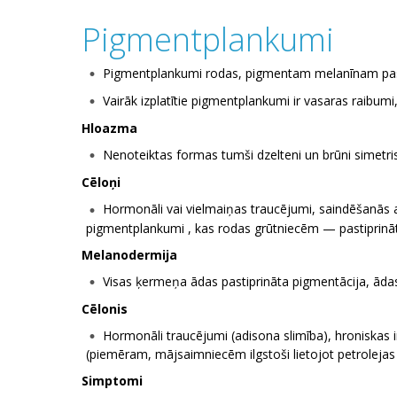
Pigmentplankumi
Pigmentplankumi rodas, pigmentam melanīnam pasti
Vairāk izplatītie pigmentplankumi ir vasaras raibum
Hloazma
Nenoteiktas formas tumši dzelteni un brūni simetr
Cēloņi
Hormonāli vai vielmaiņas traucējumi, saindēšanās a
pigmentplankumi , kas rodas grūtniecēm — pastiprināt
Melanodermija
Visas ķermeņa ādas pastiprināta pigmentācija, ādas
Cēlonis
Hormonāli traucējumi (adisona slimība), hroniskas i
(piemēram, mājsaimniecēm ilgstoši lietojot petrolejas p
Simptomi