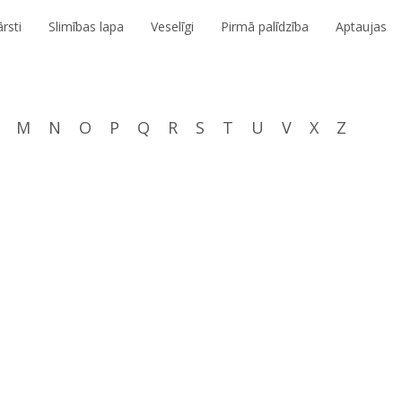
rsti
Slimības lapa
Veselīgi
Pirmā palīdzība
Aptaujas
M
N
O
P
Q
R
S
T
U
V
X
Z