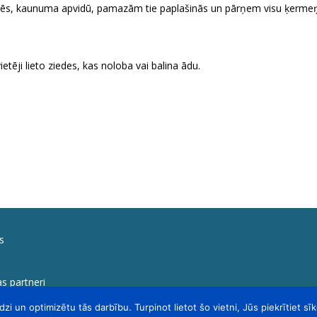
s, kaunuma apvidū, pamazām tie paplašinās un pārņem visu ķermeņa ād
etēji lieto ziedes, kas noloba vai balina ādu.
s
s partneri
dzi un optimizētu tās darbību. Turpinot lietot šo vietni, Jūs piekrītiet sī