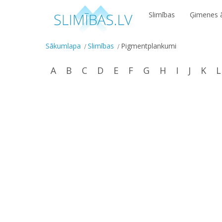
Slimības
Ģimenes ā
Sākumlapa
Slimības
Pigmentplankumi
A
B
C
D
E
F
G
H
I
J
K
L