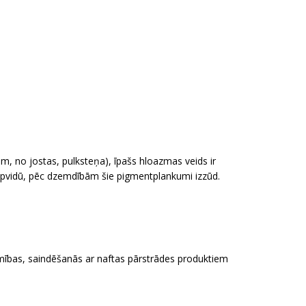
m, no jostas, pulksteņa), īpašs hloazmas veids ir
 apvidū, pēc dzemdībām šie pigmentplankumi izzūd.
limības, saindēšanās ar naftas pārstrādes produktiem