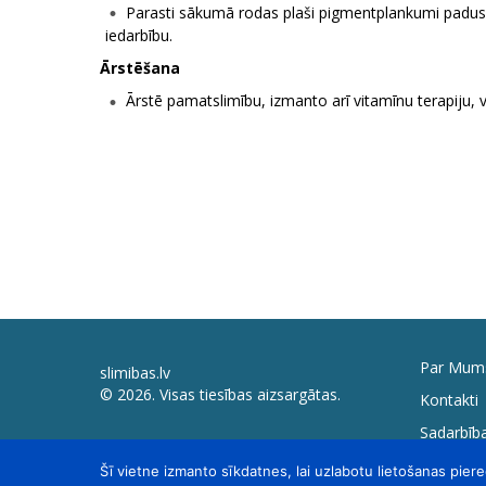
Parasti sākumā rodas plaši pigmentplankumi padusē
iedarbību.
Ārstēšana
Ārstē pamatslimību, izmanto arī vitamīnu terapiju, vi
Par Mum
slimibas.lv
© 2026. Visas tiesības aizsargātas.
Kontakti
Sadarbība
Šī vietne izmanto sīkdatnes, lai uzlabotu lietošanas piere