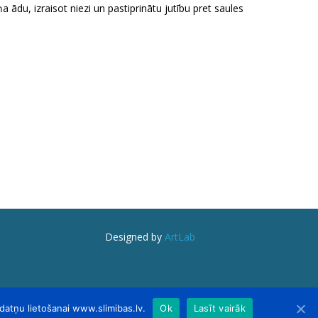
u, izraisot niezi un pastiprinātu jutību pret saules
Designed by
ArtLab
kdatņu lietošanai www.slimibas.lv.
Ok
Lasīt vairāk